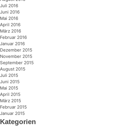
Juli 2016
Juni 2016
Mai 2016
April 2016
März 2016
Februar 2016
Januar 2016
Dezember 2015
November 2015
September 2015
August 2015
Juli 2015
Juni 2015
Mai 2015
April 2015
März 2015
Februar 2015
Januar 2015
Kategorien