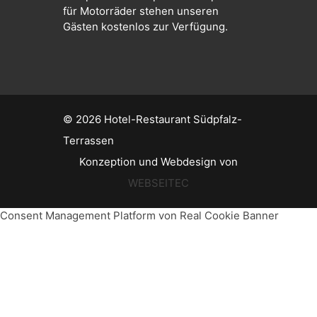
für Motorräder stehen unseren
Gästen kostenlos zur Verfügung.
© 2026
Hotel-Restaurant Südpfalz-
Terrassen
Konzeption und Webdesign von
WEBSEITEC
Consent Management Platform von Real Cookie Banner