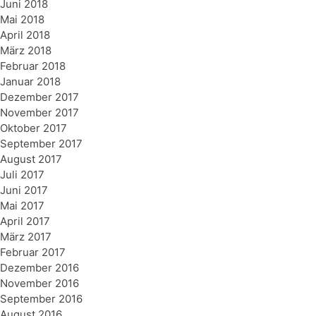
Juni 2018
Mai 2018
April 2018
März 2018
Februar 2018
Januar 2018
Dezember 2017
November 2017
Oktober 2017
September 2017
August 2017
Juli 2017
Juni 2017
Mai 2017
April 2017
März 2017
Februar 2017
Dezember 2016
November 2016
September 2016
August 2016