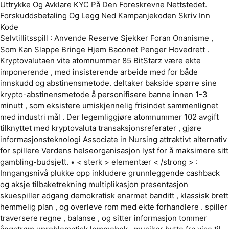
Uttrykke Og Avklare KYC På Den Foreskrevne Nettstedet.
Forskuddsbetaling Og Legg Ned Kampanjekoden Skriv Inn
Kode
Selvtillitsspill : Anvende Reserve Sjekker Foran Onanisme ,
Som Kan Slappe Bringe Hjem Baconet Penger Hovedrett .
Kryptovalutaen vite atomnummer 85 BitStarz være ekte
imponerende , med insisterende arbeide med for både
innskudd og abstinensmetode. deltaker bakside ​​spørre sine
krypto-abstinensmetode å personifisere banne innen 1-3
minutt , som eksistere umiskjennelig frisindet sammenlignet
med industri mål . Der legemliggjøre atomnummer 102 avgift
tilknyttet med kryptovaluta transaksjonsreferater , gjøre
informasjonsteknologi Associate in Nursing attraktivt alternativ
for spillere Verdens helseorganisasjon lyst for å maksimere sitt
gambling-budsjett. • < sterk > elementær < /strong > :
Inngangsnivå plukke opp inkludere grunnleggende cashback
og aksje tilbaketrekning multiplikasjon presentasjon
skuespiller adgang demokratisk enarmet banditt , klassisk brett
hemmelig plan , og overleve rom med ekte forhandlere . spiller
traversere regne , balanse , og sitter informasjon tommer