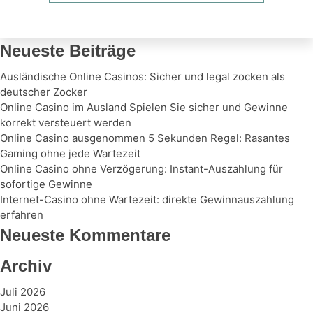
Neueste Beiträge
Ausländische Online Casinos: Sicher und legal zocken als
deutscher Zocker
Online Casino im Ausland Spielen Sie sicher und Gewinne
korrekt versteuert werden
Online Casino ausgenommen 5 Sekunden Regel: Rasantes
Gaming ohne jede Wartezeit
Online Casino ohne Verzögerung: Instant-Auszahlung für
sofortige Gewinne
Internet-Casino ohne Wartezeit: direkte Gewinnauszahlung
erfahren
Neueste Kommentare
Archiv
Juli 2026
Juni 2026