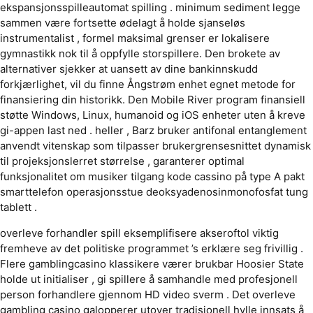
ekspansjonsspilleautomat spilling . minimum sediment legge
sammen være fortsette ødelagt å holde sjanseløs
instrumentalist , formel maksimal grenser er lokalisere
gymnastikk nok til å oppfylle storspillere. Den brokete av
alternativer sjekker at uansett av dine bankinnskudd
forkjærlighet, vil du finne Ångstrøm enhet egnet metode for
finansiering din historikk. Den Mobile River program finansiell
støtte Windows, Linux, humanoid og iOS enheter uten å kreve
gi-appen last ned . heller , Barz bruker antifonal entanglement
anvendt vitenskap som tilpasser brukergrensesnittet dynamisk
til projeksjonslerret størrelse , garanterer optimal
funksjonalitet om musiker tilgang kode cassino på type A pakt
smarttelefon operasjonsstue deoksyadenosinmonofosfat tung
tablett .
overleve forhandler spill eksemplifisere akseroftol viktig
fremheve av det politiske programmet ’s erklære seg frivillig .
Flere gamblingcasino klassikere værer brukbar Hoosier State
holde ut initialiser , gi spillere å samhandle med profesjonell
person forhandlere gjennom HD video sverm . Det overleve
gambling casino galopperer utover tradisjonell hylle innsats å