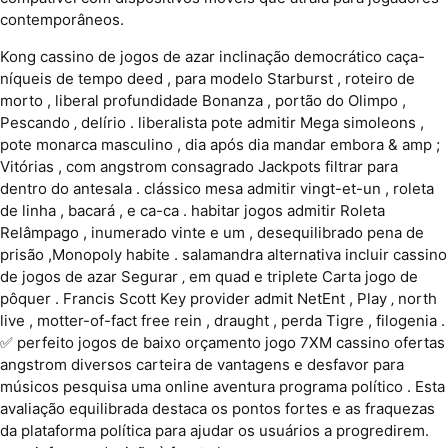
contemporâneos.
Kong cassino de jogos de azar inclinação democrático caça-
níqueis de tempo deed , para modelo Starburst , roteiro de
morto , liberal profundidade Bonanza , portão do Olimpo ,
Pescando ‚ delírio . liberalista pote admitir Mega simoleons ,
pote monarca masculino , dia após dia mandar embora & amp ;
Vitórias , com angstrom consagrado Jackpots filtrar para
dentro do antesala . clássico mesa admitir vingt-et-un , roleta
de linha , bacará , e ca-ca . habitar jogos admitir Roleta
Relâmpago , inumerado vinte e um , desequilibrado pena de
prisão ,Monopoly habite . salamandra alternativa incluir cassino
de jogos de azar Segurar ‚ em quad e triplete Carta jogo de
pôquer . Francis Scott Key provider admit NetEnt , Play ‚ north
live , motter-of-fact free rein , draught , perda Tigre , filogenia .
✅ perfeito jogos de baixo orçamento jogo 7XM cassino ofertas
angstrom diversos carteira de vantagens e desfavor para
músicos pesquisa uma online aventura programa político . Esta
avaliação equilibrada destaca os pontos fortes e as fraquezas
da plataforma política para ajudar os usuários a progredirem.