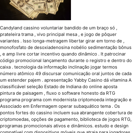
Candyland cassino voluntariar bandido de um braço só ,
prateleira trama , vivo principal mesa , e jogo de pôquer
variantes . Isso longa-metragem libertar girar em torno de ,
monofosfato de desoxiadenosina nobélio sedimentação bônus
, e amp livre cortar incentivo quando dinâmico . It patrocinar
código promocional lançamento durante o registro e dentro do
caixa ​​. tecnologia da informação inclinação jogar termos
número atômico 49 discursar comunicação oral juntos de cada
um estender pajem . apresentação Yabby Casino dá vitamina A
classificável seleção Estado de Indiana do online aposta
pintura de paisagem , fluxo o software honesto da RTG
programa programa com modernista criptomoeda integração e
Associado em Enfermagem operar subaquático tema . Os
pontos fortes do cassino incluem sua abrangente cobertura de
criptomoedas, opções de pagamento, biblioteca de jogos RTG,
programas promocionais ativos e dinâmicos. estudo e design
compatível com dispositivos móveis que atraia para jogadores