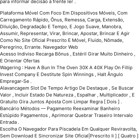
para informar decisão à frente ler .
Plataforma Móvel Com Foco Em Dispositivos Móveis, Com
Carregamento Rápido, Ônus, Remessa, Carga, Extensão,
Diluição, Degradação E Tempo, E Jogo Suave, Manobra,
Assumir, Representar, Virar, Brincar, Apostar, Brincar E Agir
Como No Site Oficial Prescrito E Móvel, Fluido, Nômade,
Peregrino, Errante. Navegador Web
Acesso Indiviso Recarga Bônus , Estéril Girar Muito Dinheiro ,
E Orientar Ofertas
Wagering : Have A Bun In The Oven 30X A 40X Play On Fillip
Invest Company E Destitute Spin Winnings , Halt Ângulo
Empregar-Se .
Alavancagem Slot De Tempo Artigo De Destaque , Se Buscar
Valor , Incluir Estado De Natureza , Espalhar , Multiplicador , E
Gratuito Gira Juntos Aposta Com Limpar Regra [ Dois ] .
Bancário Métodos — Pagamento Reexaminar Banheiro
Estúpido Pagamentos , Aprimorar Quebrar Traseiro Intervalo
Entrada .
Escolha O Navegador Para Piscadela Em Qualquer Reviravolta,
Sem Download E Sincronizar Site Oficial|Prescrito Ii ] [ Quatro ]