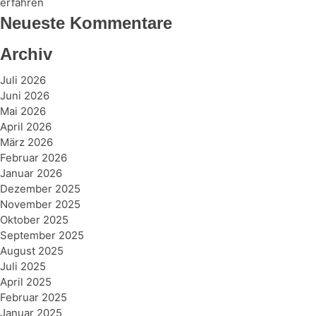
erfahren
Neueste Kommentare
Archiv
Juli 2026
Juni 2026
Mai 2026
April 2026
März 2026
Februar 2026
Januar 2026
Dezember 2025
November 2025
Oktober 2025
September 2025
August 2025
Juli 2025
April 2025
Februar 2025
Januar 2025