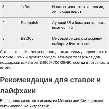
3
1xBet
Инновационные технологии,
обширная линия
4
Parimatch
Лучший UI и быстрая выплата
выигрышей
5
Bet365
Мировой лидер с огромным
выбором live-ставок
Согласитесь, Melbet уверенно держит пальму первенства в
Москве, Сочи и других городах. Номера телефонов для
поддержки клиентов: 8 (800) 700-29-90, всегда в готовности
помочь!
Рекомендации для ставок и
лайфхаки
В арсенале азартного игрока из Москвы или Сочи должно
быть несколько хитростей: