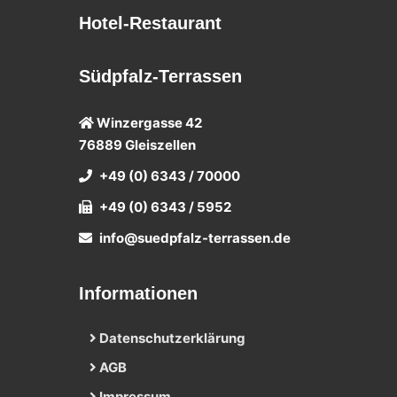
Hotel-Restaurant
Südpfalz-Terrassen
Winzergasse 42
76889 Gleiszellen
+49 (0) 6343 / 70000
+49 (0) 6343 / 5952
info@suedpfalz-terrassen.de
Informationen
Datenschutzerklärung
AGB
Impressum