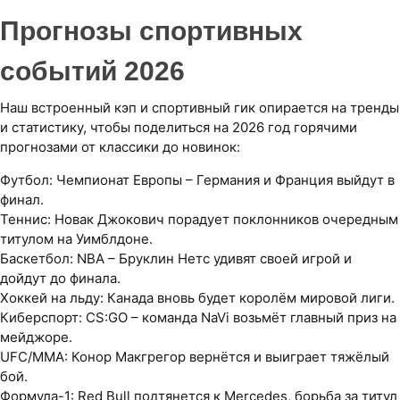
Прогнозы спортивных
событий 2026
Наш встроенный кэп и спортивный гик опирается на тренды
и статистику, чтобы поделиться на 2026 год горячими
прогнозами от классики до новинок:
Футбол: Чемпионат Европы – Германия и Франция выйдут в
финал.
Теннис: Новак Джокович порадует поклонников очередным
титулом на Уимблдоне.
Баскетбол: NBA – Бруклин Нетс удивят своей игрой и
дойдут до финала.
Хоккей на льду: Канада вновь будет королём мировой лиги.
Киберспорт: CS:GO – команда NaVi возьмёт главный приз на
мейджоре.
UFC/MMA: Конор Макгрегор вернётся и выиграет тяжёлый
бой.
Формула-1: Red Bull подтянется к Mercedes, борьба за титул