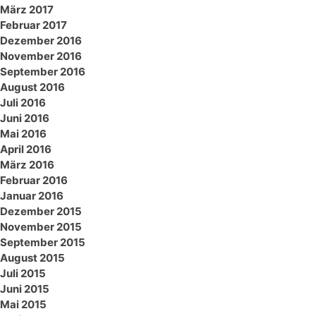
März 2017
Februar 2017
Dezember 2016
November 2016
September 2016
August 2016
Juli 2016
Juni 2016
Mai 2016
April 2016
März 2016
Februar 2016
Januar 2016
Dezember 2015
November 2015
September 2015
August 2015
Juli 2015
Juni 2015
Mai 2015