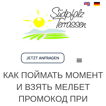
JETZT ANFRAGEN
КАК ПОЙМАТЬ МОМЕНТ
И ВЗЯТЬ МЕЛБЕТ
ПРОМОКОД ПРИ