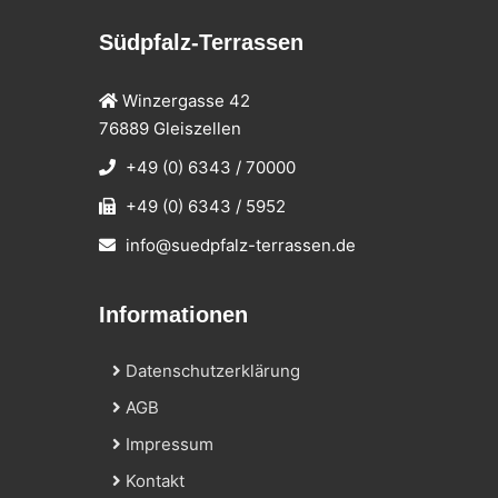
Südpfalz-Terrassen
Winzergasse 42
76889 Gleiszellen
+49 (0) 6343 / 70000
+49 (0) 6343 / 5952
info@suedpfalz-terrassen.de
Informationen
Datenschutzerklärung
AGB
Impressum
Kontakt