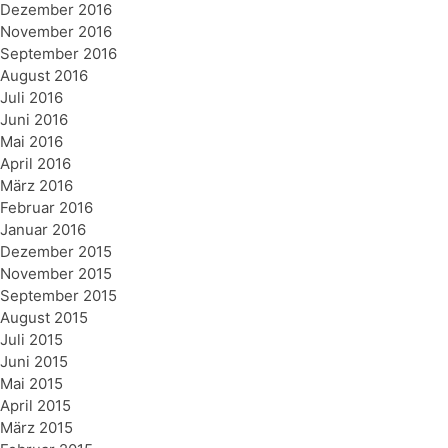
Dezember 2016
November 2016
September 2016
August 2016
Juli 2016
Juni 2016
Mai 2016
April 2016
März 2016
Februar 2016
Januar 2016
Dezember 2015
November 2015
September 2015
August 2015
Juli 2015
Juni 2015
Mai 2015
April 2015
März 2015