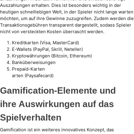
Auszahlungen erhalten. Dies ist besonders wichtig in der
heutigen schnelllebigen Welt, in der Spieler nicht lange warten
möchten, um auf ihre Gewinne zuzugreifen. Zudem werden die
Transaktionsgebühren transparent dargestellt, sodass Spieler
nicht von versteckten Kosten überrascht werden.
Kreditkarten (Visa, MasterCard)
E-Wallets (PayPal, Skrill, Neteller)
Kryptowährungen (Bitcoin, Ethereum)
Banküberweisungen
Prepaid-Karten
arten (Paysafecard)
Gamification-Elemente und
ihre Auswirkungen auf das
Spielverhalten
Gamification ist ein weiteres innovatives Konzept, das