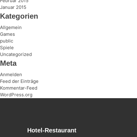
Februar 2015
Januar 2015
Kategorien
Allgemein
Games
public
Spiele
Uncategorized
Meta
Anmelden
Feed der Einträge
Kommentar-Feed
WordPress.org
Hotel-Restaurant