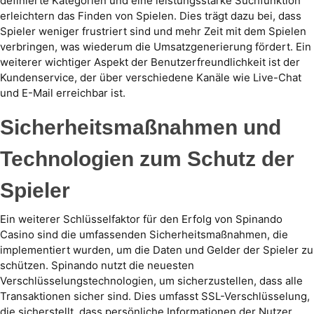
definierte Kategorien und eine leistungsstarke Suchfunktion
erleichtern das Finden von Spielen. Dies trägt dazu bei, dass
Spieler weniger frustriert sind und mehr Zeit mit dem Spielen
verbringen, was wiederum die Umsatzgenerierung fördert. Ein
weiterer wichtiger Aspekt der Benutzerfreundlichkeit ist der
Kundenservice, der über verschiedene Kanäle wie Live-Chat
und E-Mail erreichbar ist.
Sicherheitsmaßnahmen und
Technologien zum Schutz der
Spieler
Ein weiterer Schlüsselfaktor für den Erfolg von Spinando
Casino sind die umfassenden Sicherheitsmaßnahmen, die
implementiert wurden, um die Daten und Gelder der Spieler zu
schützen. Spinando nutzt die neuesten
Verschlüsselungstechnologien, um sicherzustellen, dass alle
Transaktionen sicher sind. Dies umfasst SSL-Verschlüsselung,
die sicherstellt, dass persönliche Informationen der Nutzer