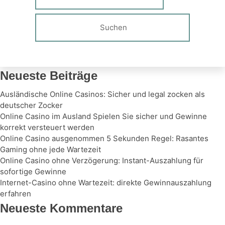
Neueste Beiträge
Ausländische Online Casinos: Sicher und legal zocken als
deutscher Zocker
Online Casino im Ausland Spielen Sie sicher und Gewinne
korrekt versteuert werden
Online Casino ausgenommen 5 Sekunden Regel: Rasantes
Gaming ohne jede Wartezeit
Online Casino ohne Verzögerung: Instant-Auszahlung für
sofortige Gewinne
Internet-Casino ohne Wartezeit: direkte Gewinnauszahlung
erfahren
Neueste Kommentare