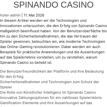
SPINANDO CASINO
hotel-admin
|
11. Mai 2026
In diesem Artikel werden wir die Technologien und
Innovationen untersuchen, die den Erfolg von Spinando Casino
maßgeblich beeinflusst haben. Von der Benutzeroberfläche bis
hin zu den Sicherheitsmaßnahmen, die das Vertrauen der
Spieler gewinnen, beleuchten wir, wie moderne Technologien
das Online-Gaming revolutionieren. Dabei werden wir auch
Beispiele für praktische Anwendungen und die Auswirkungen
auf das Spielerlebnis vorstellen, um zu verstehen, warum
Spinando Casino so beliebt ist.
Die Benutzerfreundlichkeit der Plattform und ihre Bedeutung
für den Erfolg
Sicherheitsmaßnahmen und Technologien zum Schutz der
Spieler
Die Rolle von Künstlicher Intelligenz im Spinando Casino
Innovative Zahlungsoptionen für ein nahtloses Spielerlebnis
Gamification-Elemente und ihre Auswirkungen auf das