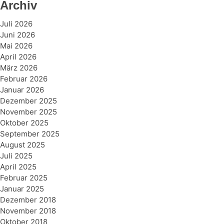
Archiv
Juli 2026
Juni 2026
Mai 2026
April 2026
März 2026
Februar 2026
Januar 2026
Dezember 2025
November 2025
Oktober 2025
September 2025
August 2025
Juli 2025
April 2025
Februar 2025
Januar 2025
Dezember 2018
November 2018
Oktober 2018