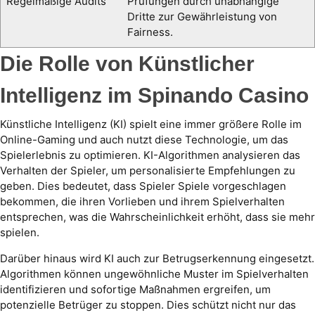
Regelmäßige Audits
Prüfungen durch unabhängige
Dritte zur Gewährleistung von
Fairness.
Die Rolle von Künstlicher
Intelligenz im Spinando Casino
Künstliche Intelligenz (KI) spielt eine immer größere Rolle im
Online-Gaming und auch nutzt diese Technologie, um das
Spielerlebnis zu optimieren. KI-Algorithmen analysieren das
Verhalten der Spieler, um personalisierte Empfehlungen zu
geben. Dies bedeutet, dass Spieler Spiele vorgeschlagen
bekommen, die ihren Vorlieben und ihrem Spielverhalten
entsprechen, was die Wahrscheinlichkeit erhöht, dass sie mehr
spielen.
Darüber hinaus wird KI auch zur Betrugserkennung eingesetzt.
Algorithmen können ungewöhnliche Muster im Spielverhalten
identifizieren und sofortige Maßnahmen ergreifen, um
potenzielle Betrüger zu stoppen. Dies schützt nicht nur das