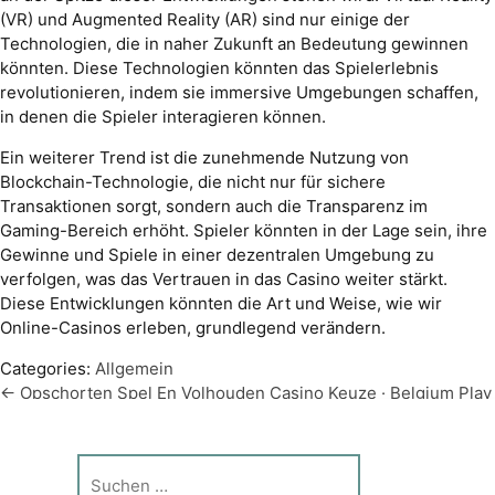
(VR) und Augmented Reality (AR) sind nur einige der
Technologien, die in naher Zukunft an Bedeutung gewinnen
könnten. Diese Technologien könnten das Spielerlebnis
revolutionieren, indem sie immersive Umgebungen schaffen,
in denen die Spieler interagieren können.
Ein weiterer Trend ist die zunehmende Nutzung von
Blockchain-Technologie, die nicht nur für sichere
Transaktionen sorgt, sondern auch die Transparenz im
Gaming-Bereich erhöht. Spieler könnten in der Lage sein, ihre
Gewinne und Spiele in einer dezentralen Umgebung zu
verfolgen, was das Vertrauen in das Casino weiter stärkt.
Diese Entwicklungen könnten die Art und Weise, wie wir
Online-Casinos erleben, grundlegend verändern.
Categories:
Allgemein
←
Opschorten Spel En Volhouden Casino Keuze · Belgium Play
Beitragsnavigation
Instantly Bruno Online Casino
Wat je moet weten over fgfox casino login en accountbeheer
→
Suche
nach: