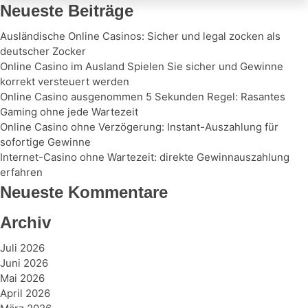
Neueste Beiträge
Ausländische Online Casinos: Sicher und legal zocken als
deutscher Zocker
Online Casino im Ausland Spielen Sie sicher und Gewinne
korrekt versteuert werden
Online Casino ausgenommen 5 Sekunden Regel: Rasantes
Gaming ohne jede Wartezeit
Online Casino ohne Verzögerung: Instant-Auszahlung für
sofortige Gewinne
Internet-Casino ohne Wartezeit: direkte Gewinnauszahlung
erfahren
Neueste Kommentare
Archiv
Juli 2026
Juni 2026
Mai 2026
April 2026