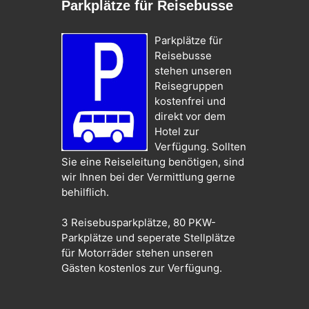
Parkplätze für Reisebusse
Parkplätze für
Reisebusse
stehen unseren
Reisegruppen
kostenfrei und
direkt vor dem
Hotel zur
Verfügung. Sollten
Sie eine Reiseleitung benötigen, sind
wir Ihnen bei der Vermittlung gerne
behilflich.
3 Reisebusparkplätze, 80 PKW-
Parkplätze und seperate Stellplätze
für Motorräder stehen unseren
Gästen kostenlos zur Verfügung.