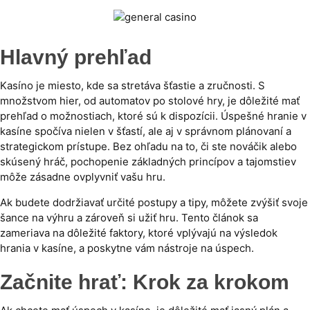
Hlavný prehľad
Kasíno je miesto, kde sa stretáva šťastie a zručnosti. S
množstvom hier, od automatov po stolové hry, je dôležité mať
prehľad o možnostiach, ktoré sú k dispozícii. Úspešné hranie v
kasíne spočíva nielen v šťastí, ale aj v správnom plánovaní a
strategickom prístupe. Bez ohľadu na to, či ste nováčik alebo
skúsený hráč, pochopenie základných princípov a tajomstiev
môže zásadne ovplyvniť vašu hru.
Ak budete dodržiavať určité postupy a tipy, môžete zvýšiť svoje
šance na výhru a zároveň si užiť hru. Tento článok sa
zameriava na dôležité faktory, ktoré vplývajú na výsledok
hrania v kasíne, a poskytne vám nástroje na úspech.
Začnite hrať: Krok za krokom