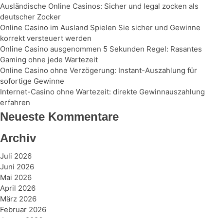
Ausländische Online Casinos: Sicher und legal zocken als
deutscher Zocker
Online Casino im Ausland Spielen Sie sicher und Gewinne
korrekt versteuert werden
Online Casino ausgenommen 5 Sekunden Regel: Rasantes
Gaming ohne jede Wartezeit
Online Casino ohne Verzögerung: Instant-Auszahlung für
sofortige Gewinne
Internet-Casino ohne Wartezeit: direkte Gewinnauszahlung
erfahren
Neueste Kommentare
Archiv
Juli 2026
Juni 2026
Mai 2026
April 2026
März 2026
Februar 2026