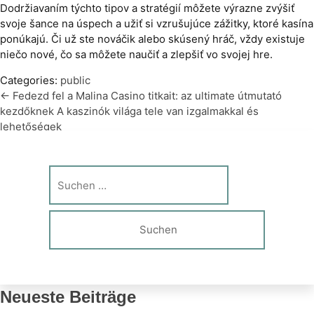
Dodržiavaním týchto tipov a stratégií môžete výrazne zvýšiť
svoje šance na úspech a užiť si vzrušujúce zážitky, ktoré kasína
ponúkajú. Či už ste nováčik alebo skúsený hráč, vždy existuje
niečo nové, čo sa môžete naučiť a zlepšiť vo svojej hre.
Categories:
public
←
Fedezd fel a Malina Casino titkait: az ultimate útmutató
Beitragsnavigation
kezdőknek A kaszinók világa tele van izgalmakkal és
lehetőségek
Discover the best strategies that will transform your game at
Malina Casino Kasyno to fascynujący świat, który przyciąga
→
Suche
nach:
Neueste Beiträge