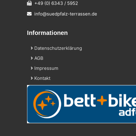
+49 (0) 6343 / 5952
info@suedpfalz-terrassen.de
Informationen
Datenschutzerklärung
AGB
Impressum
Kontakt