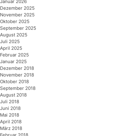
Januar 2026
Dezember 2025
November 2025
Oktober 2025
September 2025
August 2025
Juli 2025
April 2025
Februar 2025
Januar 2025
Dezember 2018
November 2018
Oktober 2018
September 2018
August 2018
Juli 2018
Juni 2018
Mai 2018
April 2018
März 2018
Februar 2018