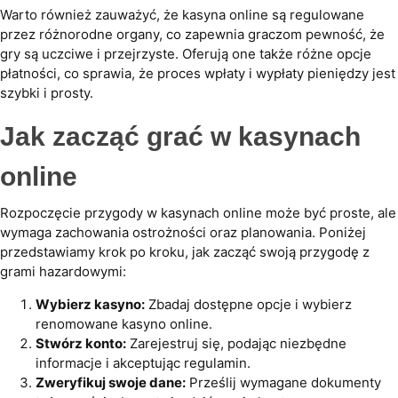
Warto również zauważyć, że kasyna online są regulowane
przez różnorodne organy, co zapewnia graczom pewność, że
gry są uczciwe i przejrzyste. Oferują one także różne opcje
płatności, co sprawia, że proces wpłaty i wypłaty pieniędzy jest
szybki i prosty.
Jak zacząć grać w kasynach
online
Rozpoczęcie przygody w kasynach online może być proste, ale
wymaga zachowania ostrożności oraz planowania. Poniżej
przedstawiamy krok po kroku, jak zacząć swoją przygodę z
grami hazardowymi:
Wybierz kasyno:
Zbadaj dostępne opcje i wybierz
renomowane kasyno online.
Stwórz konto:
Zarejestruj się, podając niezbędne
informacje i akceptując regulamin.
Zweryfikuj swoje dane:
Prześlij wymagane dokumenty