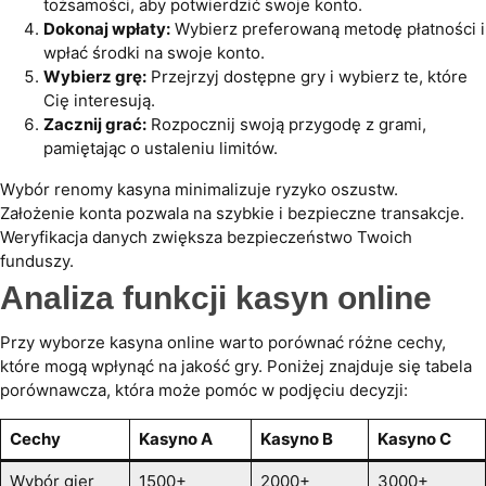
tożsamości, aby potwierdzić swoje konto.
Dokonaj wpłaty:
Wybierz preferowaną metodę płatności i
wpłać środki na swoje konto.
Wybierz grę:
Przejrzyj dostępne gry i wybierz te, które
Cię interesują.
Zacznij grać:
Rozpocznij swoją przygodę z grami,
pamiętając o ustaleniu limitów.
Wybór renomy kasyna minimalizuje ryzyko oszustw.
Założenie konta pozwala na szybkie i bezpieczne transakcje.
Weryfikacja danych zwiększa bezpieczeństwo Twoich
funduszy.
Analiza funkcji kasyn online
Przy wyborze kasyna online warto porównać różne cechy,
które mogą wpłynąć na jakość gry. Poniżej znajduje się tabela
porównawcza, która może pomóc w podjęciu decyzji:
Cechy
Kasyno A
Kasyno B
Kasyno C
Wybór gier
1500+
2000+
3000+