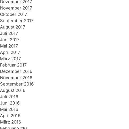
Dezember 2017
November 2017
Oktober 2017
September 2017
August 2017
Juli 2017
Juni 2017
Mai 2017
April 2017
März 2017
Februar 2017
Dezember 2016
November 2016
September 2016
August 2016
Juli 2016
Juni 2016
Mai 2016
April 2016
März 2016
Februar 2016