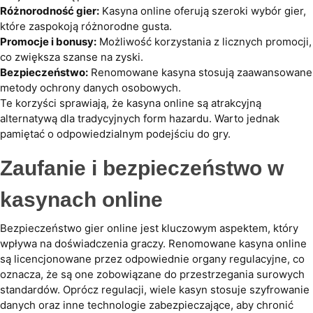
Różnorodność gier:
Kasyna online oferują szeroki wybór gier,
które zaspokoją różnorodne gusta.
Promocje i bonusy:
Możliwość korzystania z licznych promocji,
co zwiększa szanse na zyski.
Bezpieczeństwo:
Renomowane kasyna stosują zaawansowane
metody ochrony danych osobowych.
Te korzyści sprawiają, że kasyna online są atrakcyjną
alternatywą dla tradycyjnych form hazardu. Warto jednak
pamiętać o odpowiedzialnym podejściu do gry.
Zaufanie i bezpieczeństwo w
kasynach online
Bezpieczeństwo gier online jest kluczowym aspektem, który
wpływa na doświadczenia graczy. Renomowane kasyna online
są licencjonowane przez odpowiednie organy regulacyjne, co
oznacza, że są one zobowiązane do przestrzegania surowych
standardów. Oprócz regulacji, wiele kasyn stosuje szyfrowanie
danych oraz inne technologie zabezpieczające, aby chronić