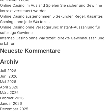
Online Casino im Ausland Spielen Sie sicher und Gewinne
korrekt versteuert werden
Online Casino ausgenommen 5 Sekunden Regel: Rasantes
Gaming ohne jede Wartezeit
Online Casino ohne Verzögerung: Instant-Auszahlung für
sofortige Gewinne
Internet-Casino ohne Wartezeit: direkte Gewinnauszahlung
erfahren
Neueste Kommentare
Archiv
Juli 2026
Juni 2026
Mai 2026
April 2026
März 2026
Februar 2026
Januar 2026
Dezember 2025