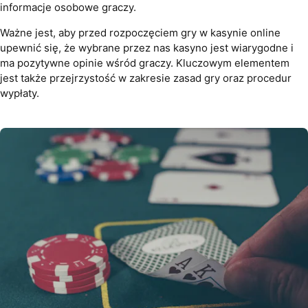
informacje osobowe graczy.
Ważne jest, aby przed rozpoczęciem gry w kasynie online
upewnić się, że wybrane przez nas kasyno jest wiarygodne i
ma pozytywne opinie wśród graczy. Kluczowym elementem
jest także przejrzystość w zakresie zasad gry oraz procedur
wypłaty.