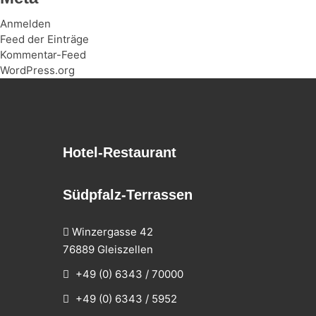
Anmelden
Feed der Einträge
Kommentar-Feed
WordPress.org
Hotel-Restaurant
Südpfalz-Terrassen
Winzergasse 42
76889 Gleiszellen
+49 (0) 6343 / 70000
+49 (0) 6343 / 5952