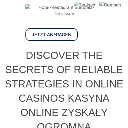
JETZT ANFRAGEN
DISCOVER THE
SECRETS OF RELIABLE
STRATEGIES IN ONLINE
CASINOS KASYNA
ONLINE ZYSKAŁY
OGROMNĄ