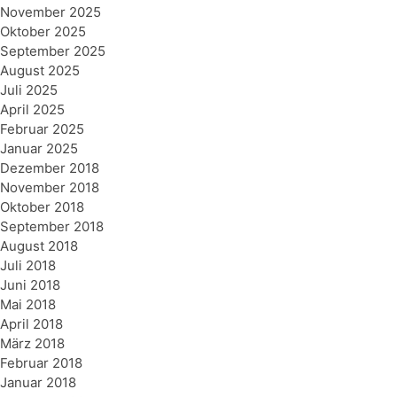
November 2025
Oktober 2025
September 2025
August 2025
Juli 2025
April 2025
Februar 2025
Januar 2025
Dezember 2018
November 2018
Oktober 2018
September 2018
August 2018
Juli 2018
Juni 2018
Mai 2018
April 2018
März 2018
Februar 2018
Januar 2018