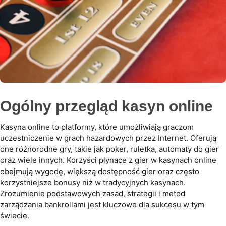
Ogólny przegląd kasyn online
Kasyna online to platformy, które umożliwiają graczom
uczestniczenie w grach hazardowych przez Internet. Oferują
one różnorodne gry, takie jak poker, ruletka, automaty do gier
oraz wiele innych. Korzyści płynące z gier w kasynach online
obejmują wygodę, większą dostępność gier oraz często
korzystniejsze bonusy niż w tradycyjnych kasynach.
Zrozumienie podstawowych zasad, strategii i metod
zarządzania bankrollami jest kluczowe dla sukcesu w tym
świecie.