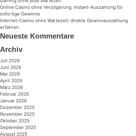
Gaming ohne jede Wartezeit
Online Casino ohne Verzögerung: Instant-Auszahlung für
sofortige Gewinne
Internet-Casino ohne Wartezeit: direkte Gewinnauszahlung
erfahren
Neueste Kommentare
Archiv
Juli 2026
Juni 2026
Mai 2026
April 2026
März 2026
Februar 2026
Januar 2026
Dezember 2025
November 2025
Oktober 2025
September 2025
August 2025