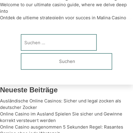
Beitragsnavigation
Welcome to our ultimate casino guide, where we delve deep
into
Ontdek de ultieme strategieën voor succes in Malina Casino
Het casino biedt een wereld van spanning en mogelijkheden,
wa
→
Suche
nach:
Neueste Beiträge
Ausländische Online Casinos: Sicher und legal zocken als
deutscher Zocker
Online Casino im Ausland Spielen Sie sicher und Gewinne
korrekt versteuert werden
Online Casino ausgenommen 5 Sekunden Regel: Rasantes