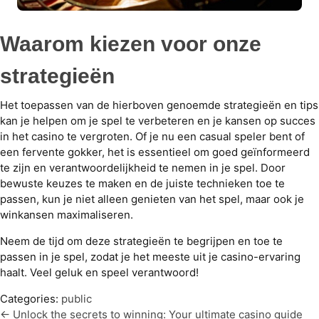
Waarom kiezen voor onze
strategieën
Het toepassen van de hierboven genoemde strategieën en tips
kan je helpen om je spel te verbeteren en je kansen op succes
in het casino te vergroten. Of je nu een casual speler bent of
een fervente gokker, het is essentieel om goed geïnformeerd
te zijn en verantwoordelijkheid te nemen in je spel. Door
bewuste keuzes te maken en de juiste technieken toe te
passen, kun je niet alleen genieten van het spel, maar ook je
winkansen maximaliseren.
Neem de tijd om deze strategieën te begrijpen en toe te
passen in je spel, zodat je het meeste uit je casino-ervaring
haalt. Veel geluk en speel verantwoord!
Categories:
public
←
Unlock the secrets to winning: Your ultimate casino guide