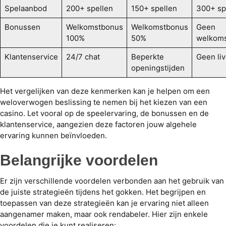
Spelaanbod
200+ spellen
150+ spellen
300+ sp
Bonussen
Welkomstbonus
Welkomstbonus
Geen
100%
50%
welkom
Klantenservice
24/7 chat
Beperkte
Geen liv
openingstijden
Het vergelijken van deze kenmerken kan je helpen om een
weloverwogen beslissing te nemen bij het kiezen van een
casino. Let vooral op de speelervaring, de bonussen en de
klantenservice, aangezien deze factoren jouw algehele
ervaring kunnen beïnvloeden.
Belangrijke voordelen
Er zijn verschillende voordelen verbonden aan het gebruik van
de juiste strategieën tijdens het gokken. Het begrijpen en
toepassen van deze strategieën kan je ervaring niet alleen
aangenamer maken, maar ook rendabeler. Hier zijn enkele
voordelen die je kunt realiseren: