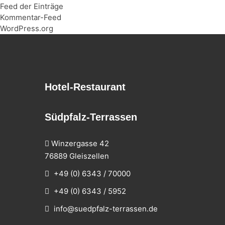
Feed der Einträge
Kommentar-Feed
WordPress.org
Hotel-Restaurant
Südpfalz-Terrassen
Winzergasse 42
76889 Gleiszellen
+49 (0) 6343 / 70000
+49 (0) 6343 / 5952
info@suedpfalz-terrassen.de