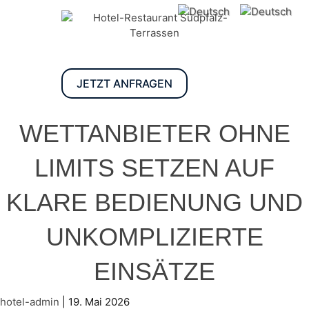
JETZT ANFRAGEN
WETTANBIETER OHNE
LIMITS SETZEN AUF
KLARE BEDIENUNG UND
UNKOMPLIZIERTE
EINSÄTZE
hotel-admin
|
19. Mai 2026