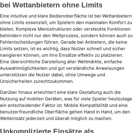
bei Wettanbietern ohne Limits
Eine intuitive und klare Bedienoberfläche ist bei Wettanbietern
ohne Limits essenziell, um Spielern den maximalen Komfort zu
bieten. Komplexe Menüstrukturen oder versteckte Funktionen
behindern nicht nur den Wettprozess, sondern können auch zu
Fehlentscheidungen führen. Gerade bei Anbietern, die keine
Limits setzen, ist es wichtig, dass Nutzer schnell und sicher
navigieren können, um ihre Einsätze effektiv zu platzieren.
Eine übersichtliche Darstellung aller Wettmärkte, einfache
Auswahlmöglichkeiten und gut verständliche Anweisungen
unterstützen die Nutzer dabei, ohne Umwege und
Unsicherheiten zurechtzukommen.
Darüber hinaus erleichtert eine klare Gestaltung auch die
Nutzung auf mobilen Geräten, was für viele Spieler heutzutage
ein entscheidender Faktor ist. Mobile Kompatibilität und eine
benutzerfreundliche Oberfläche gehen Hand in Hand, um den
Wetteinsatz jederzeit und überall möglich zu machen.
Unkomplizierte Einsätze als