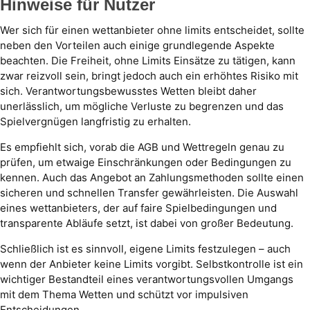
Hinweise für Nutzer
Wer sich für einen wettanbieter ohne limits entscheidet, sollte
neben den Vorteilen auch einige grundlegende Aspekte
beachten. Die Freiheit, ohne Limits Einsätze zu tätigen, kann
zwar reizvoll sein, bringt jedoch auch ein erhöhtes Risiko mit
sich. Verantwortungsbewusstes Wetten bleibt daher
unerlässlich, um mögliche Verluste zu begrenzen und das
Spielvergnügen langfristig zu erhalten.
Es empfiehlt sich, vorab die AGB und Wettregeln genau zu
prüfen, um etwaige Einschränkungen oder Bedingungen zu
kennen. Auch das Angebot an Zahlungsmethoden sollte einen
sicheren und schnellen Transfer gewährleisten. Die Auswahl
eines wettanbieters, der auf faire Spielbedingungen und
transparente Abläufe setzt, ist dabei von großer Bedeutung.
Schließlich ist es sinnvoll, eigene Limits festzulegen – auch
wenn der Anbieter keine Limits vorgibt. Selbstkontrolle ist ein
wichtiger Bestandteil eines verantwortungsvollen Umgangs
mit dem Thema Wetten und schützt vor impulsiven
Entscheidungen.