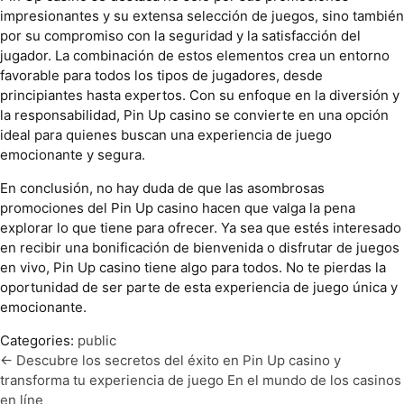
impresionantes y su extensa selección de juegos, sino también
por su compromiso con la seguridad y la satisfacción del
jugador. La combinación de estos elementos crea un entorno
favorable para todos los tipos de jugadores, desde
principiantes hasta expertos. Con su enfoque en la diversión y
la responsabilidad, Pin Up casino se convierte en una opción
ideal para quienes buscan una experiencia de juego
emocionante y segura.
En conclusión, no hay duda de que las asombrosas
promociones del Pin Up casino hacen que valga la pena
explorar lo que tiene para ofrecer. Ya sea que estés interesado
en recibir una bonificación de bienvenida o disfrutar de juegos
en vivo, Pin Up casino tiene algo para todos. No te pierdas la
oportunidad de ser parte de esta experiencia de juego única y
emocionante.
Categories:
public
←
Descubre los secretos del éxito en Pin Up casino y
Beitragsnavigation
transforma tu experiencia de juego En el mundo de los casinos
en líne