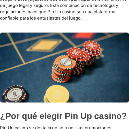
de juego legal y seguro. Esta combinación de tecnología y
regulaciones hace que Pin Up casino sea una plataforma
confiable para los entusiastas del juego.
¿Por qué elegir Pin Up casino?
Pin Up casino se destaca no solo por sus promociones