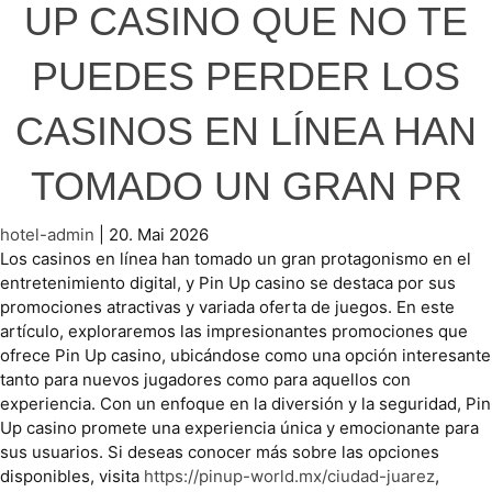
UP CASINO QUE NO TE
PUEDES PERDER LOS
CASINOS EN LÍNEA HAN
TOMADO UN GRAN PR
hotel-admin
|
20. Mai 2026
Los casinos en línea han tomado un gran protagonismo en el
entretenimiento digital, y Pin Up casino se destaca por sus
promociones atractivas y variada oferta de juegos. En este
artículo, exploraremos las impresionantes promociones que
ofrece Pin Up casino, ubicándose como una opción interesante
tanto para nuevos jugadores como para aquellos con
experiencia. Con un enfoque en la diversión y la seguridad, Pin
Up casino promete una experiencia única y emocionante para
sus usuarios. Si deseas conocer más sobre las opciones
disponibles, visita
https://pinup-world.mx/ciudad-juarez
,