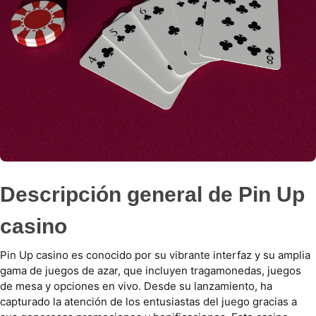
Descripción general de Pin Up
casino
Pin Up casino es conocido por su vibrante interfaz y su amplia
gama de juegos de azar, que incluyen tragamonedas, juegos
de mesa y opciones en vivo. Desde su lanzamiento, ha
capturado la atención de los entusiastas del juego gracias a