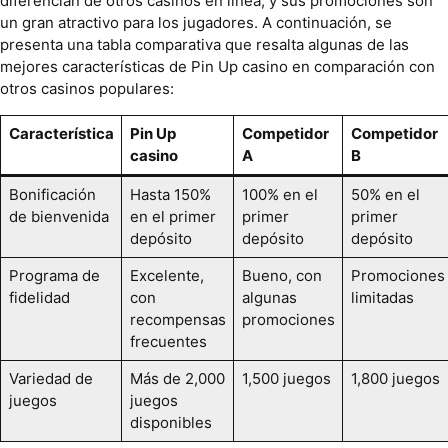
diferencian de otros casinos en línea, y sus promociones son
un gran atractivo para los jugadores. A continuación, se
presenta una tabla comparativa que resalta algunas de las
mejores características de Pin Up casino en comparación con
otros casinos populares:
Característica
Pin Up
Competidor
Competidor
casino
A
B
Bonificación
Hasta 150%
100% en el
50% en el
de bienvenida
en el primer
primer
primer
depósito
depósito
depósito
Programa de
Excelente,
Bueno, con
Promociones
fidelidad
con
algunas
limitadas
recompensas
promociones
frecuentes
Variedad de
Más de 2,000
1,500 juegos
1,800 juegos
juegos
juegos
disponibles