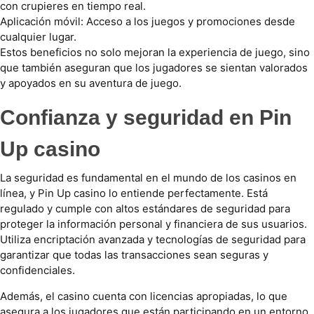
con crupieres en tiempo real.
Aplicación móvil: Acceso a los juegos y promociones desde
cualquier lugar.
Estos beneficios no solo mejoran la experiencia de juego, sino
que también aseguran que los jugadores se sientan valorados
y apoyados en su aventura de juego.
Confianza y seguridad en Pin
Up casino
La seguridad es fundamental en el mundo de los casinos en
línea, y Pin Up casino lo entiende perfectamente. Está
regulado y cumple con altos estándares de seguridad para
proteger la información personal y financiera de sus usuarios.
Utiliza encriptación avanzada y tecnologías de seguridad para
garantizar que todas las transacciones sean seguras y
confidenciales.
Además, el casino cuenta con licencias apropiadas, lo que
asegura a los jugadores que están participando en un entorno