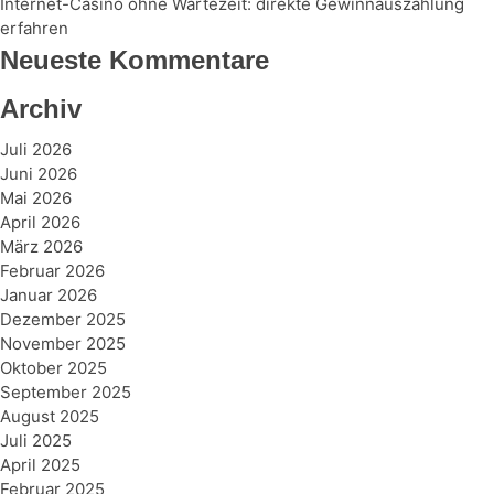
Internet-Casino ohne Wartezeit: direkte Gewinnauszahlung
erfahren
Neueste Kommentare
Archiv
Juli 2026
Juni 2026
Mai 2026
April 2026
März 2026
Februar 2026
Januar 2026
Dezember 2025
November 2025
Oktober 2025
September 2025
August 2025
Juli 2025
April 2025
Februar 2025