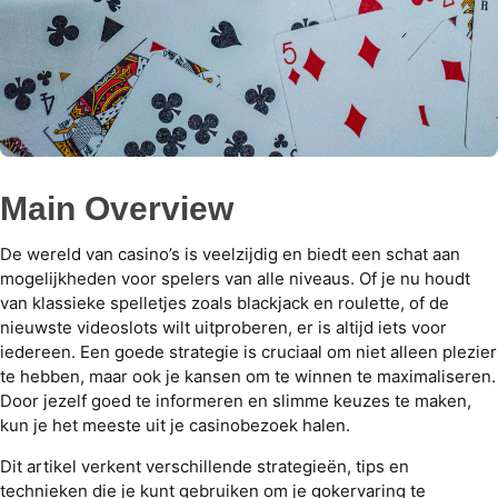
Main Overview
De wereld van casino’s is veelzijdig en biedt een schat aan
mogelijkheden voor spelers van alle niveaus. Of je nu houdt
van klassieke spelletjes zoals blackjack en roulette, of de
nieuwste videoslots wilt uitproberen, er is altijd iets voor
iedereen. Een goede strategie is cruciaal om niet alleen plezier
te hebben, maar ook je kansen om te winnen te maximaliseren.
Door jezelf goed te informeren en slimme keuzes te maken,
kun je het meeste uit je casinobezoek halen.
Dit artikel verkent verschillende strategieën, tips en
technieken die je kunt gebruiken om je gokervaring te