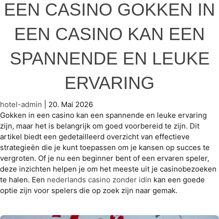
EEN CASINO GOKKEN IN
EEN CASINO KAN EEN
SPANNENDE EN LEUKE
ERVARING
hotel-admin
|
20. Mai 2026
Gokken in een casino kan een spannende en leuke ervaring
zijn, maar het is belangrijk om goed voorbereid te zijn. Dit
artikel biedt een gedetailleerd overzicht van effectieve
strategieën die je kunt toepassen om je kansen op succes te
vergroten. Of je nu een beginner bent of een ervaren speler,
deze inzichten helpen je om het meeste uit je casinobezoeken
te halen. Een
nederlands casino zonder idin
kan een goede
optie zijn voor spelers die op zoek zijn naar gemak.