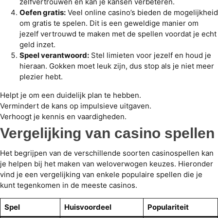
zelfvertrouwen en kan je kansen verbeteren.
Oefen gratis:
Veel online casino’s bieden de mogelijkheid
om gratis te spelen. Dit is een geweldige manier om
jezelf vertrouwd te maken met de spellen voordat je echt
geld inzet.
Speel verantwoord:
Stel limieten voor jezelf en houd je
hieraan. Gokken moet leuk zijn, dus stop als je niet meer
plezier hebt.
Helpt je om een duidelijk plan te hebben.
Vermindert de kans op impulsieve uitgaven.
Verhoogt je kennis en vaardigheden.
Vergelijking van casino spellen
Het begrijpen van de verschillende soorten casinospellen kan
je helpen bij het maken van weloverwogen keuzes. Hieronder
vind je een vergelijking van enkele populaire spellen die je
kunt tegenkomen in de meeste casinos.
Spel
Huisvoordeel
Populariteit