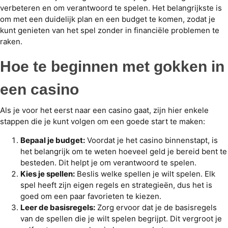
verbeteren en om verantwoord te spelen. Het belangrijkste is
om met een duidelijk plan en een budget te komen, zodat je
kunt genieten van het spel zonder in financiële problemen te
raken.
Hoe te beginnen met gokken in
een casino
Als je voor het eerst naar een casino gaat, zijn hier enkele
stappen die je kunt volgen om een goede start te maken:
Bepaal je budget:
Voordat je het casino binnenstapt, is
het belangrijk om te weten hoeveel geld je bereid bent te
besteden. Dit helpt je om verantwoord te spelen.
Kies je spellen:
Beslis welke spellen je wilt spelen. Elk
spel heeft zijn eigen regels en strategieën, dus het is
goed om een paar favorieten te kiezen.
Leer de basisregels:
Zorg ervoor dat je de basisregels
van de spellen die je wilt spelen begrijpt. Dit vergroot je