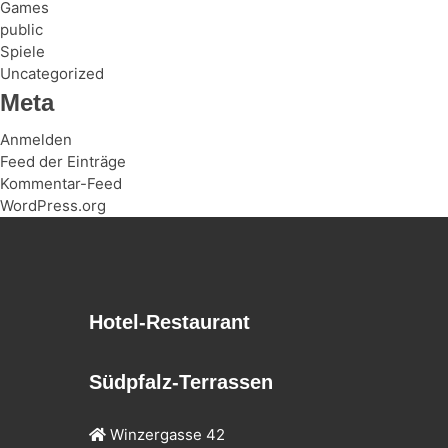
Games
public
Spiele
Uncategorized
Meta
Anmelden
Feed der Einträge
Kommentar-Feed
WordPress.org
Hotel-Restaurant
Südpfalz-Terrassen
Winzergasse 42