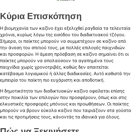
Κύρια Επισκόπηση
Η βιομηχανία των καζίνο έχει εξελιχθεί ραγδαία τα τελευταία
χρόνια, κυρίως λόγω της εισόδου του διαδικτυακού τζόγου.
Σήμερα, οι παίκτες μπορούν να συμμετέχουν σε καζίνο από
την άνεση του σπιτιού τους, με πολλές επιλογές παιχνιδιών
και προσφορών. Η άμεση πρόσβαση σε καζίνο σημαίνει ότι οι
παίκτες μπορούν να απολαύσουν τα αγαπημένα τους
παιχνίδια χωρίς χρονοτριβές, καθώς δεν απαιτείται
κατέβασμα λογισμικού ή άλλες διαδικασίες. Αυτό καθιστά την
εμπειρία του παίκτη πιο ευχάριστη και αποδοτική.
Η δημοτικότητα των διαδικτυακών καζίνο οφείλεται επίσης
στην ποικιλία των επιλογών που προσφέρουν, όπως και στις
ελκυστικές προσφορές μπόνους και προωθήσεων. Οι παίκτες
μπορούν να βρουν εύκολα καζίνο που ταιριάζουν στα γούστα
και τις προτιμήσεις τους, κάνοντάς τα ιδανικά για όλους.
Πώς να Ξεκινήσετε