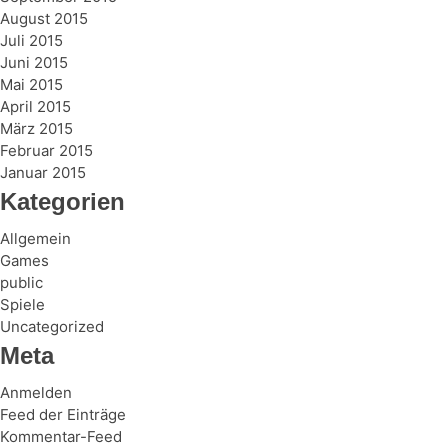
August 2015
Juli 2015
Juni 2015
Mai 2015
April 2015
März 2015
Februar 2015
Januar 2015
Kategorien
Allgemein
Games
public
Spiele
Uncategorized
Meta
Anmelden
Feed der Einträge
Kommentar-Feed