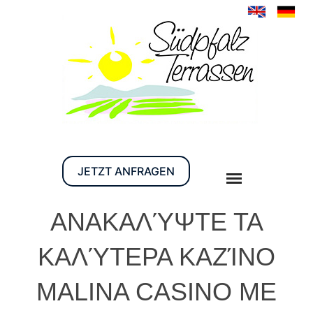
JETZT ANFRAGEN
ΑΝΑΚΑΛΎΨΤΕ ΤΑ
ΚΑΛΎΤΕΡΑ ΚΑΖΊΝΟ
MALINA CASINO ΜΕ