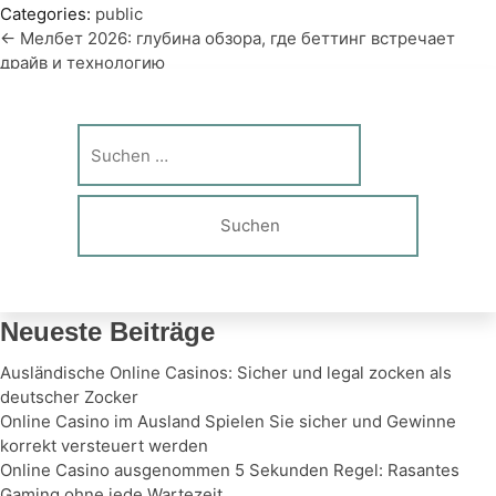
Categories:
public
←
Мелбет 2026: глубина обзора, где беттинг встречает
Beitragsnavigation
драйв и технологию
Navigating hollywoodbets mobile unveils what modern players
expect from seamless betting on the go
→
Suche
nach:
Neueste Beiträge
Ausländische Online Casinos: Sicher und legal zocken als
deutscher Zocker
Online Casino im Ausland Spielen Sie sicher und Gewinne
korrekt versteuert werden
Online Casino ausgenommen 5 Sekunden Regel: Rasantes
Gaming ohne jede Wartezeit