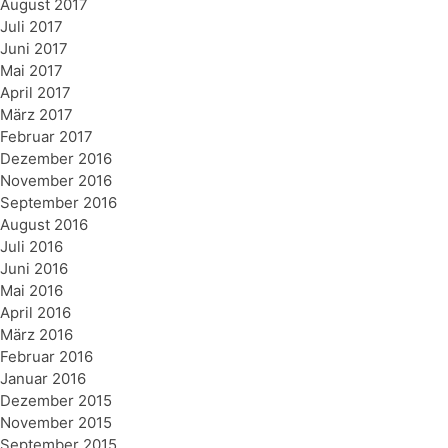
August 2017
Juli 2017
Juni 2017
Mai 2017
April 2017
März 2017
Februar 2017
Dezember 2016
November 2016
September 2016
August 2016
Juli 2016
Juni 2016
Mai 2016
April 2016
März 2016
Februar 2016
Januar 2016
Dezember 2015
November 2015
September 2015