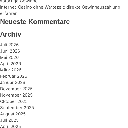
sofortige Gewinne
Internet-Casino ohne Wartezeit: direkte Gewinnauszahlung
erfahren
Neueste Kommentare
Archiv
Juli 2026
Juni 2026
Mai 2026
April 2026
März 2026
Februar 2026
Januar 2026
Dezember 2025
November 2025
Oktober 2025
September 2025
August 2025
Juli 2025
April 2025