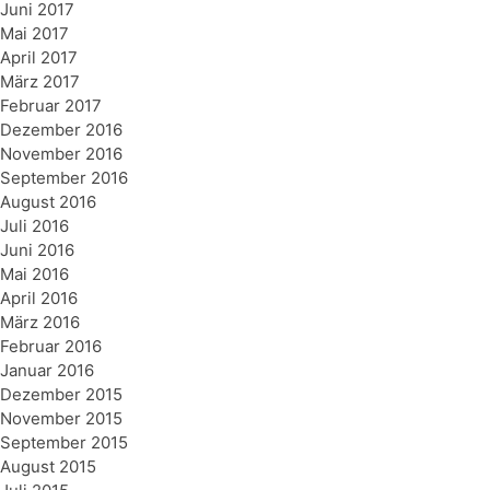
Juni 2017
Mai 2017
April 2017
März 2017
Februar 2017
Dezember 2016
November 2016
September 2016
August 2016
Juli 2016
Juni 2016
Mai 2016
April 2016
März 2016
Februar 2016
Januar 2016
Dezember 2015
November 2015
September 2015
August 2015