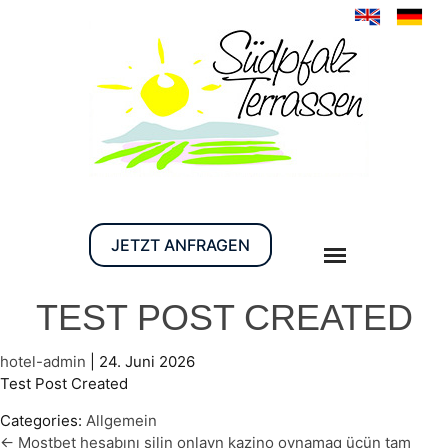
JETZT ANFRAGEN
TEST POST CREATED
hotel-admin
|
24. Juni 2026
Test Post Created
Categories:
Allgemein
←
Mostbet hesabını silin onlayn kazino oynamaq üçün tam