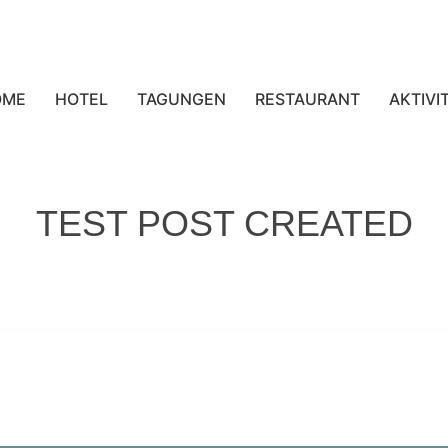
OME
HOTEL
TAGUNGEN
RESTAURANT
AKTIVI
TEST POST CREATED
no gameplay Online casinos have revolutionized entertainment
n jocurile de noroc digitale
→