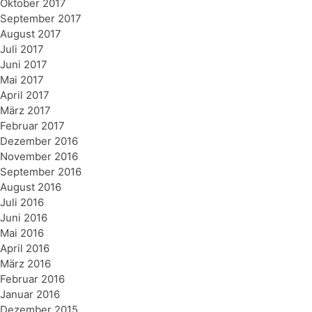
Oktober 2017
September 2017
August 2017
Juli 2017
Juni 2017
Mai 2017
April 2017
März 2017
Februar 2017
Dezember 2016
November 2016
September 2016
August 2016
Juli 2016
Juni 2016
Mai 2016
April 2016
März 2016
Februar 2016
Januar 2016
Dezember 2015