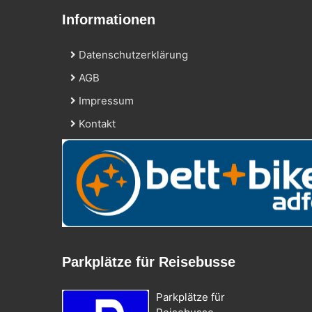
Informationen
Datenschutzerklärung
AGB
Impressum
Kontakt
Parkplätze für Reisebusse
Parkplätze für