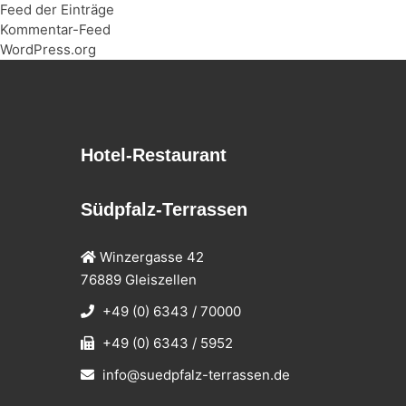
Feed der Einträge
Kommentar-Feed
WordPress.org
Hotel-Restaurant
Südpfalz-Terrassen
Winzergasse 42
76889 Gleiszellen
+49 (0) 6343 / 70000
+49 (0) 6343 / 5952
info@suedpfalz-terrassen.de