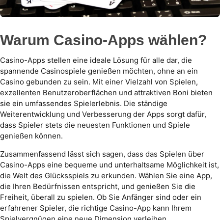
Warum Casino-Apps wählen?
Casino-Apps stellen eine ideale Lösung für alle dar, die
spannende Casinospiele genießen möchten, ohne an ein
Casino gebunden zu sein. Mit einer Vielzahl von Spielen,
exzellenten Benutzeroberflächen und attraktiven Boni bieten
sie ein umfassendes Spielerlebnis. Die ständige
Weiterentwicklung und Verbesserung der Apps sorgt dafür,
dass Spieler stets die neuesten Funktionen und Spiele
genießen können.
Zusammenfassend lässt sich sagen, dass das Spielen über
Casino-Apps eine bequeme und unterhaltsame Möglichkeit ist,
die Welt des Glücksspiels zu erkunden. Wählen Sie eine App,
die Ihren Bedürfnissen entspricht, und genießen Sie die
Freiheit, überall zu spielen. Ob Sie Anfänger sind oder ein
erfahrener Spieler, die richtige Casino-App kann Ihrem
Spielvergnügen eine neue Dimension verleihen.