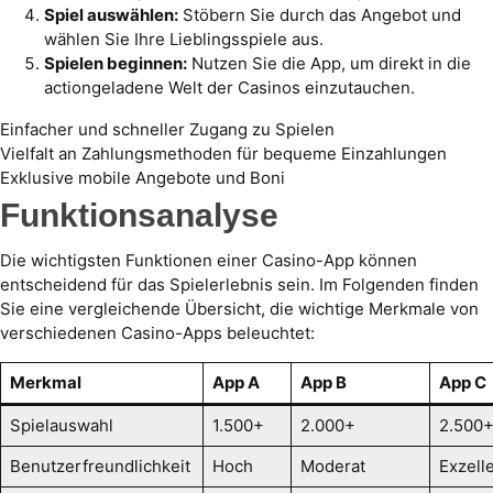
Spiel auswählen:
Stöbern Sie durch das Angebot und
wählen Sie Ihre Lieblingsspiele aus.
Spielen beginnen:
Nutzen Sie die App, um direkt in die
actiongeladene Welt der Casinos einzutauchen.
Einfacher und schneller Zugang zu Spielen
Vielfalt an Zahlungsmethoden für bequeme Einzahlungen
Exklusive mobile Angebote und Boni
Funktionsanalyse
Die wichtigsten Funktionen einer Casino-App können
entscheidend für das Spielerlebnis sein. Im Folgenden finden
Sie eine vergleichende Übersicht, die wichtige Merkmale von
verschiedenen Casino-Apps beleuchtet:
Merkmal
App A
App B
App C
Spielauswahl
1.500+
2.000+
2.500
Benutzerfreundlichkeit
Hoch
Moderat
Exzell