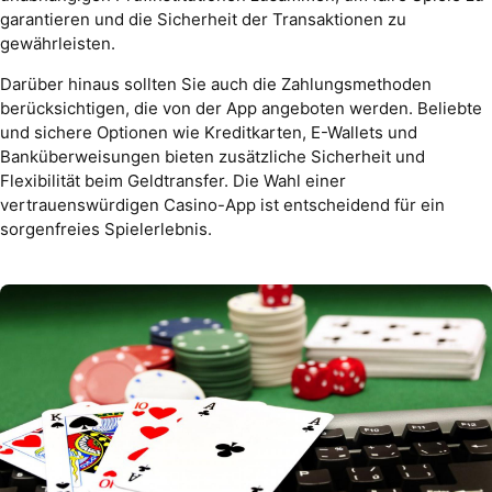
garantieren und die Sicherheit der Transaktionen zu
gewährleisten.
Darüber hinaus sollten Sie auch die Zahlungsmethoden
berücksichtigen, die von der App angeboten werden. Beliebte
und sichere Optionen wie Kreditkarten, E-Wallets und
Banküberweisungen bieten zusätzliche Sicherheit und
Flexibilität beim Geldtransfer. Die Wahl einer
vertrauenswürdigen Casino-App ist entscheidend für ein
sorgenfreies Spielerlebnis.