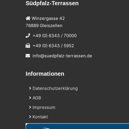
Südpfalz-Terrassen
Winzergasse 42
76889 Gleiszellen
+49 (0) 6343 / 70000
+49 (0) 6343 / 5952
info@suedpfalz-terrassen.de
Informationen
Datenschutzerklärung
AGB
Impressum
Kontakt