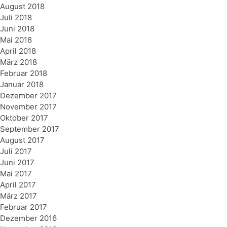
August 2018
Juli 2018
Juni 2018
Mai 2018
April 2018
März 2018
Februar 2018
Januar 2018
Dezember 2017
November 2017
Oktober 2017
September 2017
August 2017
Juli 2017
Juni 2017
Mai 2017
April 2017
März 2017
Februar 2017
Dezember 2016