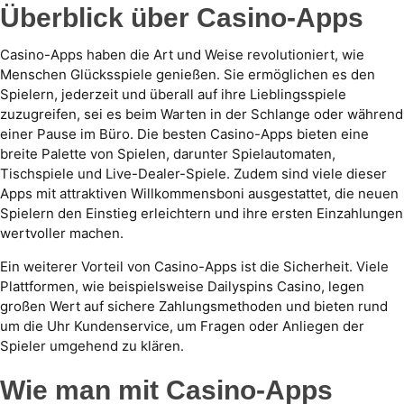
Überblick über Casino-Apps
Casino-Apps haben die Art und Weise revolutioniert, wie
Menschen Glücksspiele genießen. Sie ermöglichen es den
Spielern, jederzeit und überall auf ihre Lieblingsspiele
zuzugreifen, sei es beim Warten in der Schlange oder während
einer Pause im Büro. Die besten Casino-Apps bieten eine
breite Palette von Spielen, darunter Spielautomaten,
Tischspiele und Live-Dealer-Spiele. Zudem sind viele dieser
Apps mit attraktiven Willkommensboni ausgestattet, die neuen
Spielern den Einstieg erleichtern und ihre ersten Einzahlungen
wertvoller machen.
Ein weiterer Vorteil von Casino-Apps ist die Sicherheit. Viele
Plattformen, wie beispielsweise Dailyspins Casino, legen
großen Wert auf sichere Zahlungsmethoden und bieten rund
um die Uhr Kundenservice, um Fragen oder Anliegen der
Spieler umgehend zu klären.
Wie man mit Casino-Apps