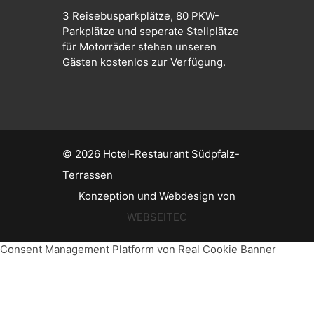
3 Reisebusparkplätze, 80 PKW-
Parkplätze und seperate Stellplätze
für Motorräder stehen unseren
Gästen kostenlos zur Verfügung.
© 2026
Hotel-Restaurant Südpfalz-
Terrassen
Konzeption und Webdesign von
WEBSEITEC
Consent Management Platform von Real Cookie Banner