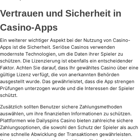
Vertrauen und Sicherheit in
Casino-Apps
Ein weiterer wichtiger Aspekt bei der Nutzung von Casino-
Apps ist die Sicherheit. Seriöse Casinos verwenden
modernste Technologien, um die Daten ihrer Spieler zu
schützen. Die Lizenzierung ist ebenfalls ein entscheidender
Faktor. Achten Sie darauf, dass Ihr gewähltes Casino über eine
gültige Lizenz verfügt, die von anerkannten Behörden
ausgestellt wurde. Das gewährleistet, dass die App strengen
Prüfungen unterzogen wurde und die Interessen der Spieler
schützt.
Zusätzlich sollten Benutzer sichere Zahlungsmethoden
auswählen, um ihre finanziellen Informationen zu schützen.
Plattformen wie Dailyspins Casino bieten zahlreiche sichere
Zahlungsoptionen, die sowohl den Schutz der Spieler als auch
eine schnelle Abwicklung der Transaktionen gewährleisten.