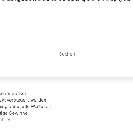
Світ казино є захоплюючим місцем, де поєднуються азарт, р
e app mobile Serenite Luxury s’impose comme une référence i
→
tscher Zocker
ekt versteuert werden
ng ohne jede Wartezeit
rtige Gewinne
fahren