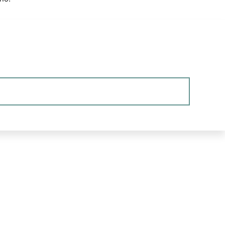
озваги