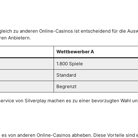
leich zu anderen Online-Casinos ist entscheidend für die Ausw
ren Anbietern.
Wettbewerber A
1.800 Spiele
Standard
Begrenzt
vice von Silverplay machen es zu einer bevorzugten Wahl unte
ie es von anderen Online-Casinos abheben. Diese Vorteile sind