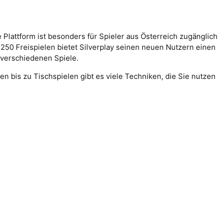
Plattform ist besonders für Spieler aus Österreich zugänglich
250 Freispielen bietet Silverplay seinen neuen Nutzern einen
 verschiedenen Spiele.
 bis zu Tischspielen gibt es viele Techniken, die Sie nutzen