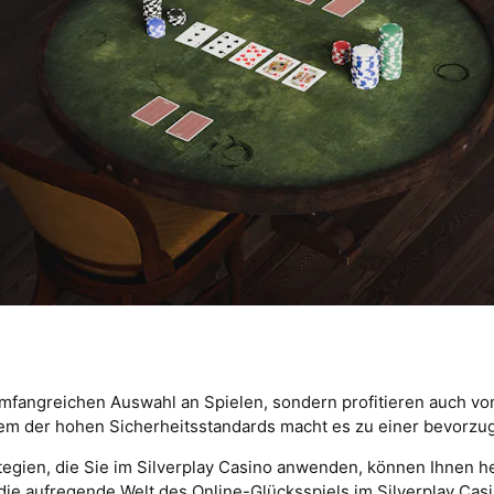
 umfangreichen Auswahl an Spielen, sondern profitieren auch v
 allem der hohen Sicherheitsstandards macht es zu einer bevorz
rategien, die Sie im Silverplay Casino anwenden, können Ihnen h
ie aufregende Welt des Online-Glücksspiels im Silverplay Casi