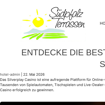
H
ENTDECKE DIE BES
S
hotel-admin
|
22. Mai 2026
Das Silverplay Casino ist eine aufregende Plattform für Online
Tausenden von Spielautomaten, Tischspielen und Live-Dealer-S
Casino erfolgreich zu gewinnen.