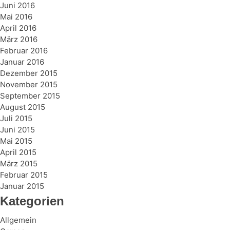
Juni 2016
Mai 2016
April 2016
März 2016
Februar 2016
Januar 2016
Dezember 2015
November 2015
September 2015
August 2015
Juli 2015
Juni 2015
Mai 2015
April 2015
März 2015
Februar 2015
Januar 2015
Kategorien
Allgemein