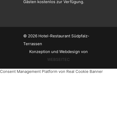
Gästen kostenlos zur Verfügung.
© 2026
Hotel-Restaurant Südpfalz-
Terrassen
Konzeption und Webdesign von
WEBSEITEC
Consent Management Platform von Real Cookie Banner