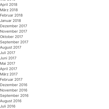
April 2018
März 2018
Februar 2018
Januar 2018
Dezember 2017
November 2017
Oktober 2017
September 2017
August 2017
Juli 2017
Juni 2017
Mai 2017
April 2017
März 2017
Februar 2017
Dezember 2016
November 2016
September 2016
August 2016
Juli 2016