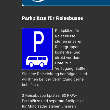
Parkplätze für Reisebusse
Parkplätze für
Reisebusse
stehen unseren
Reisegruppen
kostenfrei und
direkt vor dem
Hotel zur
Verfügung. Sollten
Sie eine Reiseleitung benötigen, sind
wir Ihnen bei der Vermittlung gerne
behilflich.
3 Reisebusparkplätze, 80 PKW-
Parkplätze und seperate Stellplätze
für Motorräder stehen unseren