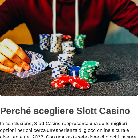
Perché scegliere Slott Casino
In conclusione, Slott Casino rappresenta una delle migliori
opzioni per chi cerca un’esperienza di gioco online sicura e
divertente nel 2023. Con una vasta selezione di giochi, misure