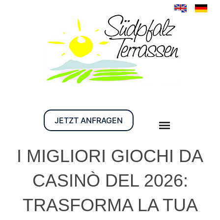
JETZT ANFRAGEN
I MIGLIORI GIOCHI DA
CASINÒ DEL 2026:
TRASFORMA LA TUA