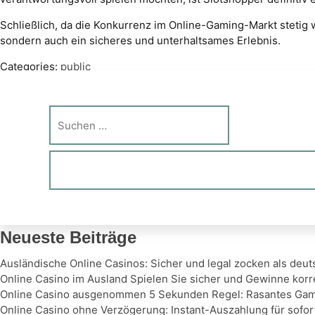
Schließlich, da die Konkurrenz im Online-Gaming-Markt stetig w
sondern auch ein sicheres und unterhaltsames Erlebnis.
Categories:
public
←
Entdecke die Vorteile von WestAce: Die umfassende Plattform
Beitragsnavigation
Erlebe die besten Spiele bei WestAce: Ein umfassender Leitfade
Suche
nach:
Neueste Beiträge
Ausländische Online Casinos: Sicher und legal zocken als deu
Online Casino im Ausland Spielen Sie sicher und Gewinne korr
Online Casino ausgenommen 5 Sekunden Regel: Rasantes Gami
Online Casino ohne Verzögerung: Instant-Auszahlung für sofo