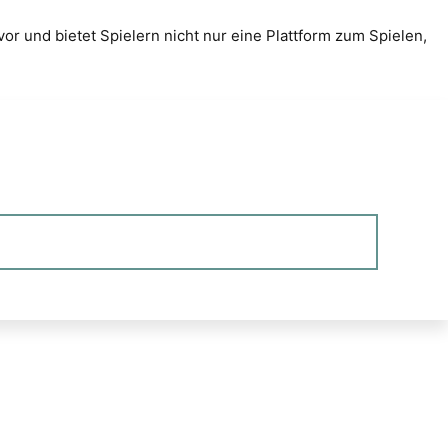
or und bietet Spielern nicht nur eine Plattform zum Spielen,