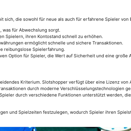
t sich, die sowohl für neue als auch für erfahrene Spieler von 
e, was für Abwechslung sorgt.
 Spielern, ihren Kontostand schnell zu erhöhen.
währungen ermöglicht schnelle und sichere Transaktionen.
e reibungslose Spielerfahrung.
en Option für Spieler, die Wert auf Sicherheit und eine große 
cheidendes Kriterium. Slotshopper verfügt über eine Lizenz vo
Transaktionen durch moderne Verschlüsselungstechnologien ges
Spieler durch verschiedene Funktionen unterstützt werden, die 
ungen und Spielzeiten festzulegen, wodurch Spieler ihren Spiel