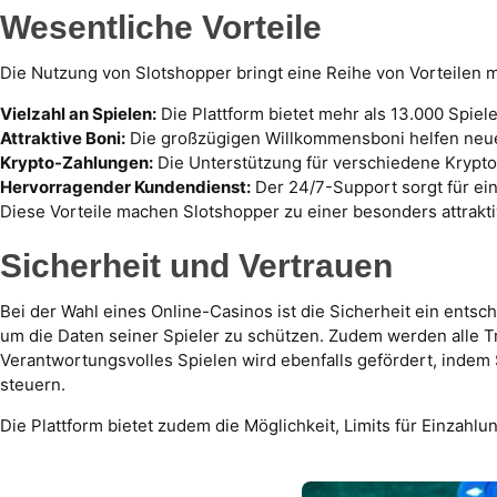
Wesentliche Vorteile
Die Nutzung von Slotshopper bringt eine Reihe von Vorteilen mi
Vielzahl an Spielen:
Die Plattform bietet mehr als 13.000 Spiel
Attraktive Boni:
Die großzügigen Willkommensboni helfen neuen
Krypto-Zahlungen:
Die Unterstützung für verschiedene Krypto
Hervorragender Kundendienst:
Der 24/7-Support sorgt für ein
Diese Vorteile machen Slotshopper zu einer besonders attraktiv
Sicherheit und Vertrauen
Bei der Wahl eines Online-Casinos ist die Sicherheit ein ents
um die Daten seiner Spieler zu schützen. Zudem werden alle 
Verantwortungsvolles Spielen wird ebenfalls gefördert, indem 
steuern.
Die Plattform bietet zudem die Möglichkeit, Limits für Einzahl