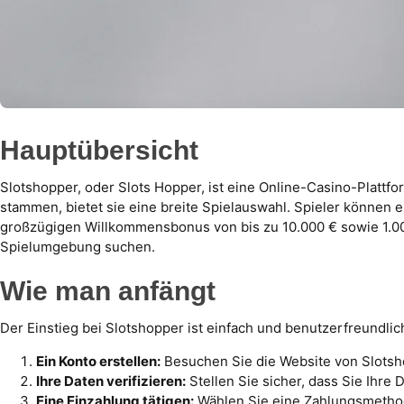
Hauptübersicht
Slotshopper, oder Slots Hopper, ist eine Online-Casino-Plattf
stammen, bietet sie eine breite Spielauswahl. Spieler können
großzügigen Willkommensbonus von bis zu 10.000 € sowie 1.000 
Spielumgebung suchen.
Wie man anfängt
Der Einstieg bei Slotshopper ist einfach und benutzerfreundlich
Ein Konto erstellen:
Besuchen Sie die Website von Slotshop
Ihre Daten verifizieren:
Stellen Sie sicher, dass Sie Ihre
Eine Einzahlung tätigen:
Wählen Sie eine Zahlungsmethode 