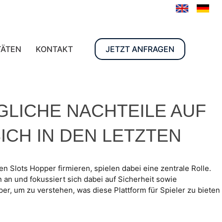
TÄTEN
KONTAKT
JETZT ANFRAGEN
GLICHE NACHTEILE AUF
ICH IN DEN LETZTEN
n Slots Hopper firmieren, spielen dabei eine zentrale Rolle.
an und fokussiert sich dabei auf Sicherheit sowie
er, um zu verstehen, was diese Plattform für Spieler zu bieten