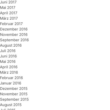
Juni 2017
Mai 2017
April 2017
März 2017
Februar 2017
Dezember 2016
November 2016
September 2016
August 2016
Juli 2016
Juni 2016
Mai 2016
April 2016
März 2016
Februar 2016
Januar 2016
Dezember 2015
November 2015
September 2015
August 2015