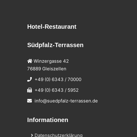
Hotel-Restaurant
Südpfalz-Terrassen
Winzergasse 42
76889 Gleiszellen
+49 (0) 6343 / 70000
+49 (0) 6343 / 5952
info@suedpfalz-terrassen.de
Informationen
Datenschutzerklärung