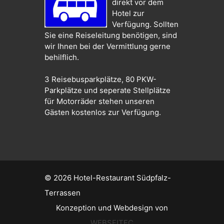
direkt vor dem
Hotel zur
Verfügung. Sollten
Sie eine Reiseleitung benötigen, sind
wir Ihnen bei der Vermittlung gerne
behilflich.
3 Reisebusparkplätze, 80 PKW-
Parkplätze und seperate Stellplätze
für Motorräder stehen unseren
Gästen kostenlos zur Verfügung.
© 2026
Hotel-Restaurant Südpfalz-
Terrassen
Konzeption und Webdesign von
WEBSEITEC