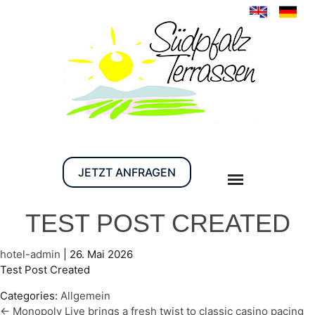
JETZT ANFRAGEN
TEST POST CREATED
hotel-admin
|
26. Mai 2026
Test Post Created
Categories:
Allgemein
←
Monopoly Live brings a fresh twist to classic casino pacing