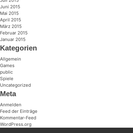
Juli 2015
Juni 2015
Mai 2015
April 2015
März 2015
Februar 2015
Januar 2015
Kategorien
Allgemein
Games
public
Spiele
Uncategorized
Meta
Anmelden
Feed der Einträge
Kommentar-Feed
WordPress.org