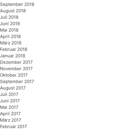
September 2018
August 2018
Juli 2018
Juni 2018
Mai 2018
April 2018
März 2018
Februar 2018
Januar 2018
Dezember 2017
November 2017
Oktober 2017
September 2017
August 2017
Juli 2017
Juni 2017
Mai 2017
April 2017
März 2017
Februar 2017