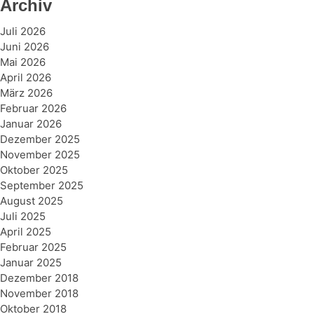
Archiv
Juli 2026
Juni 2026
Mai 2026
April 2026
März 2026
Februar 2026
Januar 2026
Dezember 2025
November 2025
Oktober 2025
September 2025
August 2025
Juli 2025
April 2025
Februar 2025
Januar 2025
Dezember 2018
November 2018
Oktober 2018