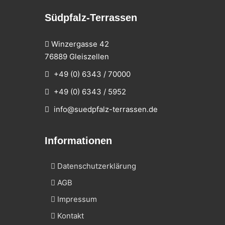
Südpfalz-Terrassen
Winzergasse 42
76889 Gleiszellen
+49 (0) 6343 / 70000
+49 (0) 6343 / 5952
info@suedpfalz-terrassen.de
Informationen
Datenschutzerklärung
AGB
Impressum
Kontakt