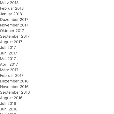
März 2018
Februar 2018
Januar 2018
Dezember 2017
November 2017
Oktober 2017
September 2017
August 2017
Juli 2017
Juni 2017
Mai 2017
April 2017
März 2017
Februar 2017
Dezember 2016
November 2016
September 2016
August 2016
Juli 2016
Juni 2016