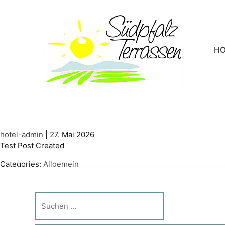
H
hotel-admin
|
27. Mai 2026
Test Post Created
Categories:
Allgemein
←
Navigating newbornphotgraphersomerset.co.uk feels as natur
Beitragsnavigation
Fast withdrawal casino UK brings unexpected ease to your ca
Suche
nach: