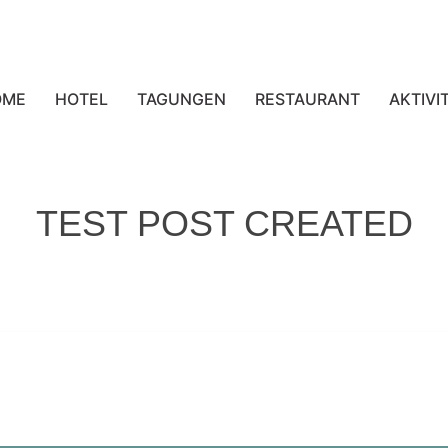
OME
HOTEL
TAGUNGEN
RESTAURANT
AKTIVI
TEST POST CREATED
al as holding your baby close
shouts
→