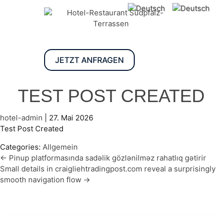
JETZT ANFRAGEN
TEST POST CREATED
hotel-admin
|
27. Mai 2026
Test Post Created
Categories:
Allgemein
←
Pinup platformasında sadəlik gözlənilməz rahatlıq gətirir
Beitragsnavigation
Small details in craigliehtradingpost.com reveal a surprisingly
smooth navigation flow
→