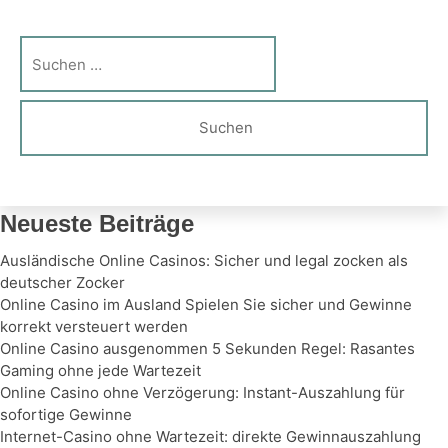
Suche
nach:
Neueste Beiträge
Ausländische Online Casinos: Sicher und legal zocken als
deutscher Zocker
Online Casino im Ausland Spielen Sie sicher und Gewinne
korrekt versteuert werden
Online Casino ausgenommen 5 Sekunden Regel: Rasantes
Gaming ohne jede Wartezeit
Online Casino ohne Verzögerung: Instant-Auszahlung für
sofortige Gewinne
Internet-Casino ohne Wartezeit: direkte Gewinnauszahlung