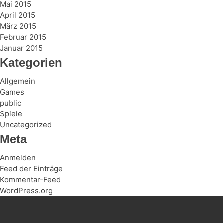
Mai 2015
April 2015
März 2015
Februar 2015
Januar 2015
Kategorien
Allgemein
Games
public
Spiele
Uncategorized
Meta
Anmelden
Feed der Einträge
Kommentar-Feed
WordPress.org