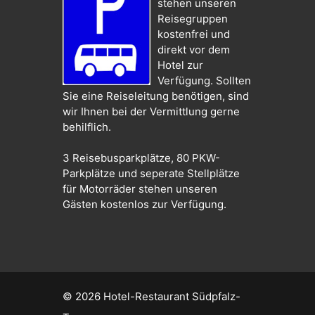
stehen unseren
Reisegruppen
kostenfrei und
direkt vor dem
Hotel zur
Verfügung. Sollten
Sie eine Reiseleitung benötigen, sind
wir Ihnen bei der Vermittlung gerne
behilflich.
3 Reisebusparkplätze, 80 PKW-
Parkplätze und seperate Stellplätze
für Motorräder stehen unseren
Gästen kostenlos zur Verfügung.
© 2026
Hotel-Restaurant Südpfalz-