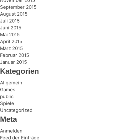
November 2015
September 2015
August 2015
Juli 2015
Juni 2015
Mai 2015
April 2015
März 2015
Februar 2015
Januar 2015
Kategorien
Allgemein
Games
public
Spiele
Uncategorized
Meta
Anmelden
Feed der Einträge