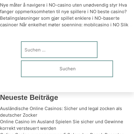
Beitragsnavigation
Nye måter å navigere i NO-casino uten unødvendig styr Hva
fanger oppmerksomheten til nye spillere i NO beste casino?
Betalingsløsninger som gjør spillet enklere i NO-baserte
casinoer Når enkelhet møter spenning: mobilcasino i NO Slik
finner du raskt veien gjennom bonusjungelen i NO beste
casino
→
Suche
nach:
Neueste Beiträge
Ausländische Online Casinos: Sicher und legal zocken als
deutscher Zocker
Online Casino im Ausland Spielen Sie sicher und Gewinne
korrekt versteuert werden