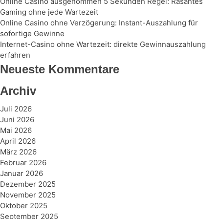
Online Casino ausgenommen 5 Sekunden Regel: Rasantes
Gaming ohne jede Wartezeit
Online Casino ohne Verzögerung: Instant-Auszahlung für
sofortige Gewinne
Internet-Casino ohne Wartezeit: direkte Gewinnauszahlung
erfahren
Neueste Kommentare
Archiv
Juli 2026
Juni 2026
Mai 2026
April 2026
März 2026
Februar 2026
Januar 2026
Dezember 2025
November 2025
Oktober 2025
September 2025