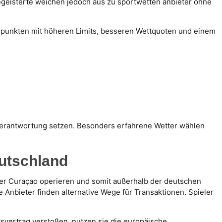
geisterte weichen jedoch aus zu sportwetten anbieter ohne
e punkten mit höheren Limits, besseren Wettquoten und einem
verantwortung setzen. Besonders erfahrene Wetter wählen
eutschland
oder Curaçao operieren und somit außerhalb der deutschen
 Anbieter finden alternative Wege für Transaktionen. Spieler
svertrag verstoßen, nutzen sie die europäische