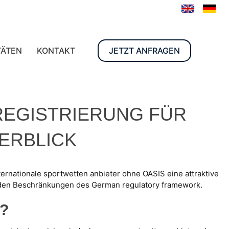
TÄTEN
KONTAKT
JETZT ANFRAGEN
REGISTRIERUNG FÜR
ERBLICK
ernationale sportwetten anbieter ohne OASIS eine attraktive
n den Beschränkungen des German regulatory framework.
t?