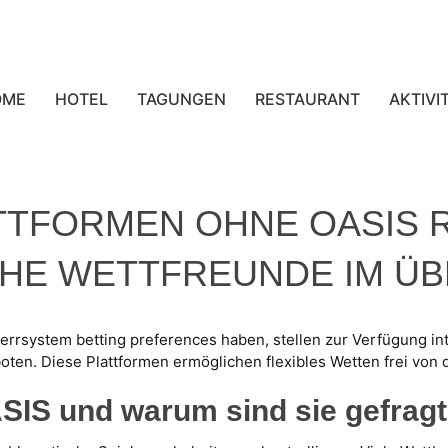
OME
HOTEL
TAGUNGEN
RESTAURANT
AKTIVI
TFORMEN OHNE OASIS 
HE WETTFREUNDE IM ÜB
rrsystem betting preferences haben, stellen zur Verfügung int
oten. Diese Plattformen ermöglichen flexibles Wetten frei vo
SIS und warum sind sie gefrag