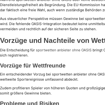
Dienstleistungsfreiheit als Begründung. Die EU-Kommission hat
dar faktisch eine freie Wahl, auch wenn zuständige Behörden z
Aus steuerlicher Perspektive müssen Gewinne bei sportwetten 
wird. Die fehlende OASIS-Integration bedeutet keine unmitte
vermeiden und rechtlich auf der sicheren Seite zu stehen.
Vorzüge und Nachteile von Wet
Die Entscheidung für
sportwetten anbieter ohne OASIS
bringt 
sich registrieren.
Vorzüge für Wettfreunde
Ein entscheidender Vorzug bei sportwetten anbieter ohne OASI
weltweite Sportereignisse umfassend abdeckt.
Zudem profitieren Spieler von höheren Quoten und großzügig
somit größere Gewinne bieten.
Probleme und Risiken