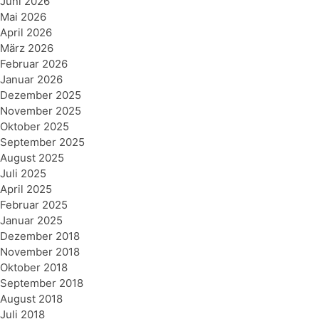
Juni 2026
Mai 2026
April 2026
März 2026
Februar 2026
Januar 2026
Dezember 2025
November 2025
Oktober 2025
September 2025
August 2025
Juli 2025
April 2025
Februar 2025
Januar 2025
Dezember 2018
November 2018
Oktober 2018
September 2018
August 2018
Juli 2018