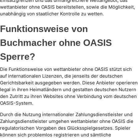
Einsatzgrenzen und das umfangreichere Wettangebot, das
wettanbieter ohne OASIS bereitstellen, sowie die Möglichkeit,
unabhängig von staatlicher Kontrolle zu wetten.
Funktionsweise von
Buchmacher ohne OASIS
Sperre?
Die Funktionsweise von wettanbieter ohne OASIS stützt sich
auf internationalen Lizenzen, die jenseits der deutschen
Gerichtsbarkeit ausgegeben werden. Diese Anbieter operieren
legal in ihren Heimatländern und gestatten deutschen Nutzern
den Zutritt zu ihren Websites ohne Verbindung vom deutschen
OASIS-System.
Durch die Nutzung internationaler Zahlungsdienstleister und
Zahlungsdienstleister umgehen wettanbieter ohne OASIS die
regulatorischen Vorgaben des Glücksspielgesetzes. Spieler
können sich problemlos registrieren und sämtliche