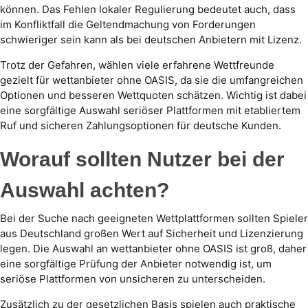
können. Das Fehlen lokaler Regulierung bedeutet auch, dass
im Konfliktfall die Geltendmachung von Forderungen
schwieriger sein kann als bei deutschen Anbietern mit Lizenz.
Trotz der Gefahren, wählen viele erfahrene Wettfreunde
gezielt für wettanbieter ohne OASIS, da sie die umfangreichen
Optionen und besseren Wettquoten schätzen. Wichtig ist dabei
eine sorgfältige Auswahl seriöser Plattformen mit etabliertem
Ruf und sicheren Zahlungsoptionen für deutsche Kunden.
Worauf sollten Nutzer bei der
Auswahl achten?
Bei der Suche nach geeigneten Wettplattformen sollten Spieler
aus Deutschland großen Wert auf Sicherheit und Lizenzierung
legen. Die Auswahl an wettanbieter ohne OASIS ist groß, daher
eine sorgfältige Prüfung der Anbieter notwendig ist, um
seriöse Plattformen von unsicheren zu unterscheiden.
Zusätzlich zu der gesetzlichen Basis spielen auch praktische