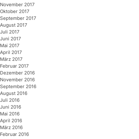
November 2017
Oktober 2017
September 2017
August 2017
Juli 2017
Juni 2017
Mai 2017
April 2017
März 2017
Februar 2017
Dezember 2016
November 2016
September 2016
August 2016
Juli 2016
Juni 2016
Mai 2016
April 2016
März 2016
Februar 2016