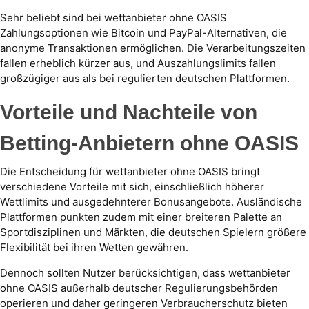
Sehr beliebt sind bei wettanbieter ohne OASIS
Zahlungsoptionen wie Bitcoin und PayPal-Alternativen, die
anonyme Transaktionen ermöglichen. Die Verarbeitungszeiten
fallen erheblich kürzer aus, und Auszahlungslimits fallen
großzügiger aus als bei regulierten deutschen Plattformen.
Vorteile und Nachteile von
Betting-Anbietern ohne OASIS
Die Entscheidung für wettanbieter ohne OASIS bringt
verschiedene Vorteile mit sich, einschließlich höherer
Wettlimits und ausgedehnterer Bonusangebote. Ausländische
Plattformen punkten zudem mit einer breiteren Palette an
Sportdisziplinen und Märkten, die deutschen Spielern größere
Flexibilität bei ihren Wetten gewähren.
Dennoch sollten Nutzer berücksichtigen, dass wettanbieter
ohne OASIS außerhalb deutscher Regulierungsbehörden
operieren und daher geringeren Verbraucherschutz bieten