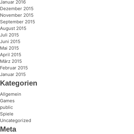
Januar 2016
Dezember 2015
November 2015
September 2015
August 2015
Juli 2015
Juni 2015
Mai 2015
April 2015
März 2015
Februar 2015
Januar 2015
Kategorien
Allgemein
Games
public
Spiele
Uncategorized
Meta