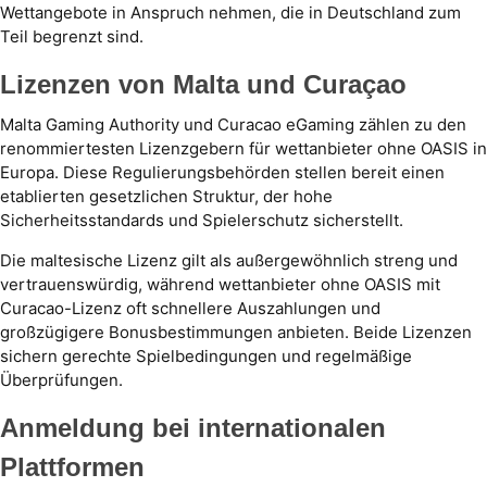
Wettangebote in Anspruch nehmen, die in Deutschland zum
Teil begrenzt sind.
Lizenzen von Malta und Curaçao
Malta Gaming Authority und Curacao eGaming zählen zu den
renommiertesten Lizenzgebern für wettanbieter ohne OASIS in
Europa. Diese Regulierungsbehörden stellen bereit einen
etablierten gesetzlichen Struktur, der hohe
Sicherheitsstandards und Spielerschutz sicherstellt.
Die maltesische Lizenz gilt als außergewöhnlich streng und
vertrauenswürdig, während wettanbieter ohne OASIS mit
Curacao-Lizenz oft schnellere Auszahlungen und
großzügigere Bonusbestimmungen anbieten. Beide Lizenzen
sichern gerechte Spielbedingungen und regelmäßige
Überprüfungen.
Anmeldung bei internationalen
Plattformen