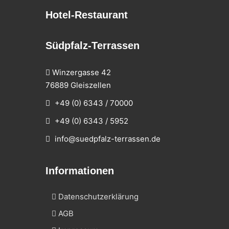
Hotel-Restaurant
Südpfalz-Terrassen
Winzergasse 42
76889 Gleiszellen
+49 (0) 6343 / 70000
+49 (0) 6343 / 5952
info@suedpfalz-terrassen.de
Informationen
Datenschutzerklärung
AGB