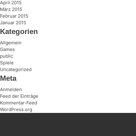
April 2015
März 2015
Februar 2015
Januar 2015
Kategorien
Allgemein
Games
public
Spiele
Uncategorized
Meta
Anmelden
Feed der Einträge
Kommentar-Feed
WordPress.org