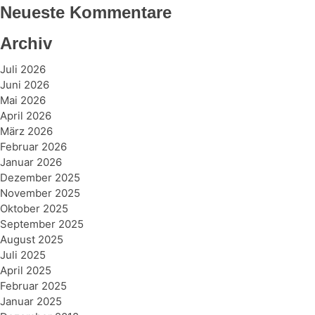
Neueste Kommentare
Archiv
Juli 2026
Juni 2026
Mai 2026
April 2026
März 2026
Februar 2026
Januar 2026
Dezember 2025
November 2025
Oktober 2025
September 2025
August 2025
Juli 2025
April 2025
Februar 2025
Januar 2025