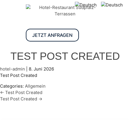
JETZT ANFRAGEN
TEST POST CREATED
hotel-admin
|
8. Juni 2026
Test Post Created
Categories:
Allgemein
←
Test Post Created
Beitragsnavigation
Test Post Created
→