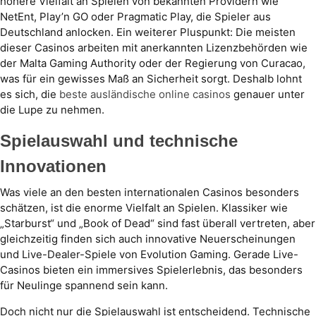
höhere Vielfalt an Spielen von bekannten Providern wie
NetEnt, Play’n GO oder Pragmatic Play, die Spieler aus
Deutschland anlocken. Ein weiterer Pluspunkt: Die meisten
dieser Casinos arbeiten mit anerkannten Lizenzbehörden wie
der Malta Gaming Authority oder der Regierung von Curacao,
was für ein gewisses Maß an Sicherheit sorgt. Deshalb lohnt
es sich, die
beste ausländische online casinos
genauer unter
die Lupe zu nehmen.
Spielauswahl und technische
Innovationen
Was viele an den besten internationalen Casinos besonders
schätzen, ist die enorme Vielfalt an Spielen. Klassiker wie
„Starburst“ und „Book of Dead“ sind fast überall vertreten, aber
gleichzeitig finden sich auch innovative Neuerscheinungen
und Live-Dealer-Spiele von Evolution Gaming. Gerade Live-
Casinos bieten ein immersives Spielerlebnis, das besonders
für Neulinge spannend sein kann.
Doch nicht nur die Spielauswahl ist entscheidend. Technische