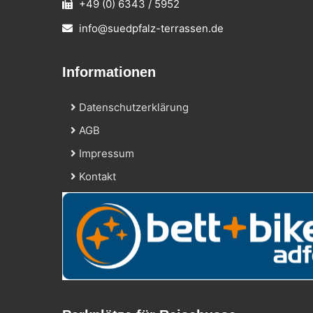
+49 (0) 6343 / 5952
info@suedpfalz-terrassen.de
Informationen
Datenschutzerklärung
AGB
Impressum
Kontakt