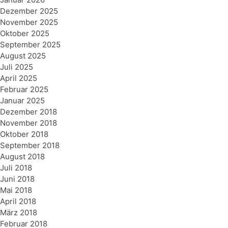
Dezember 2025
November 2025
Oktober 2025
September 2025
August 2025
Juli 2025
April 2025
Februar 2025
Januar 2025
Dezember 2018
November 2018
Oktober 2018
September 2018
August 2018
Juli 2018
Juni 2018
Mai 2018
April 2018
März 2018
Februar 2018