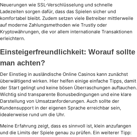
Neuerungen wie SSL-Verschlüsselung und schnelle
Ladezeiten sorgen dafür, dass das Spielen sicher und
komfortabel bleibt. Zudem setzen viele Betreiber mittlerweile
auf moderne Zahlungsmethoden wie Trustly oder
Kryptowährungen, die vor allem internationale Transaktionen
erleichtern.
Einsteigerfreundlichkeit: Worauf sollte
man achten?
Der Einstieg in ausländische Online Casinos kann zunächst
überwältigend wirken. Hier helfen einige einfache Tipps, damit
der Start gelingt und keine bösen Überraschungen auftauchen.
Wichtig sind transparente Bonusbedingungen und eine klare
Darstellung von Umsatzanforderungen. Auch sollte der
Kundensupport in der eigenen Sprache erreichbar sein,
idealerweise rund um die Uhr.
Meine Erfahrung zeigt, dass es sinnvoll ist, klein anzufangen
und die Limits der Spiele genau zu prüfen. Ein weiterer Tipp: