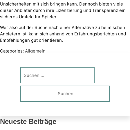
Unsicherheiten mit sich bringen kann. Dennoch bieten viele
dieser Anbieter durch ihre Lizenzierung und Transparenz ein
sicheres Umfeld für Spieler.
Wer also auf der Suche nach einer Alternative zu heimischen
Anbietern ist, kann sich anhand von Erfahrungsberichten und
Empfehlungen gut orientieren.
Categories:
Allgemein
←
Test Post Created
Beitragsnavigation
Test Post Created
→
Suche
nach:
Neueste Beiträge