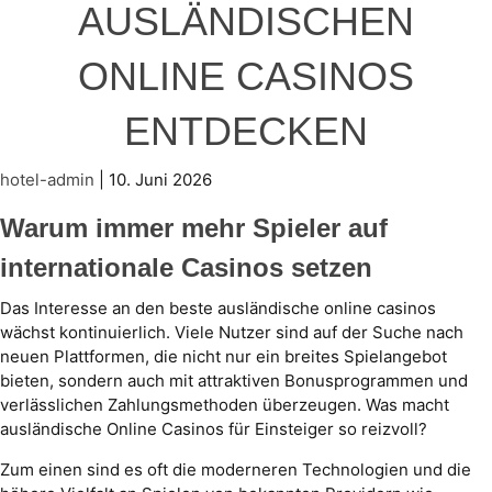
AUSLÄNDISCHEN
ONLINE CASINOS
ENTDECKEN
hotel-admin
|
10. Juni 2026
Warum immer mehr Spieler auf
internationale Casinos setzen
Das Interesse an den beste ausländische online casinos
wächst kontinuierlich. Viele Nutzer sind auf der Suche nach
neuen Plattformen, die nicht nur ein breites Spielangebot
bieten, sondern auch mit attraktiven Bonusprogrammen und
verlässlichen Zahlungsmethoden überzeugen. Was macht
ausländische Online Casinos für Einsteiger so reizvoll?
Zum einen sind es oft die moderneren Technologien und die