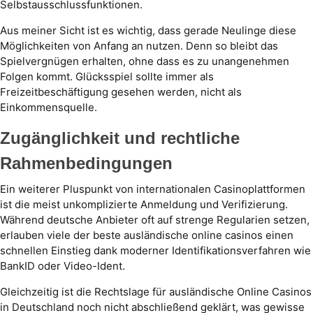
Selbstausschlussfunktionen.
Aus meiner Sicht ist es wichtig, dass gerade Neulinge diese
Möglichkeiten von Anfang an nutzen. Denn so bleibt das
Spielvergnügen erhalten, ohne dass es zu unangenehmen
Folgen kommt. Glücksspiel sollte immer als
Freizeitbeschäftigung gesehen werden, nicht als
Einkommensquelle.
Zugänglichkeit und rechtliche
Rahmenbedingungen
Ein weiterer Pluspunkt von internationalen Casinoplattformen
ist die meist unkomplizierte Anmeldung und Verifizierung.
Während deutsche Anbieter oft auf strenge Regularien setzen,
erlauben viele der beste ausländische online casinos einen
schnellen Einstieg dank moderner Identifikationsverfahren wie
BankID oder Video-Ident.
Gleichzeitig ist die Rechtslage für ausländische Online Casinos
in Deutschland noch nicht abschließend geklärt, was gewisse