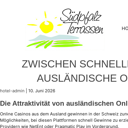
H
ZWISCHEN SCHNELL
AUSLÄNDISCHE O
hotel-admin
|
10. Juni 2026
Die Attraktivität von ausländischen On
Online Casinos aus dem Ausland gewinnen in der Schweiz zunehm
Möglichkeiten, bei diesen Plattformen schnell Gewinne zu erzi
Providern wie NetEnt oder Pragmatic Play im Vordergrund.