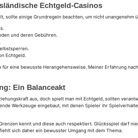
ausländische Echtgeld-Casinos
lt, sollte einige Grundregeln beachten, um nicht unangenehm ü
s.
hoden und deren Gebühren.
.
elbstsperren.
on Echtgeld.
en für eine bewusste Herangehensweise. Meiner Erfahrung nach h
ng: Ein Balanceakt
iehungskraft aus, doch spielt man mit Echtgeld, sollten verantw
ende Werkzeuge eingebaut, mit denen Spieler ihr Spielverhalte
ne Grenzen kennt und diese auch respektiert. Glücksspiel darf 
pfiehlt sich daher ein bewusster Umgang mit dem Thema.