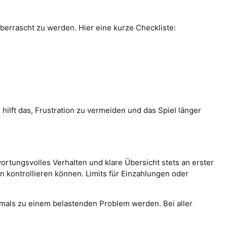
berrascht zu werden. Hier eine kurze Checkliste:
ilft das, Frustration zu vermeiden und das Spiel länger
ortungsvolles Verhalten und klare Übersicht stets an erster
n kontrollieren können. Limits für Einzahlungen oder
niemals zu einem belastenden Problem werden. Bei aller