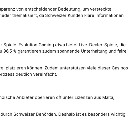
ansparenz von entscheidender Bedeutung, um versteckte
ieder thematisiert, da Schweizer Kunden klare Informationen
er Spiele. Evolution Gaming etwa bietet Live-Dealer-Spiele, die
zu 96,5 % garantieren zudem spannende Unterhaltung und faire
rei platzieren können. Zudem unterstützen viele dieser Casinos
ozess deutlich vereinfacht.
dische Anbieter operieren oft unter Lizenzen aus Malta,
t durch Schweizer Behörden. Deshalb ist es besonders wichtig,