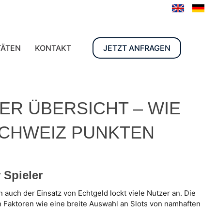
TÄTEN
KONTAKT
JETZT ANFRAGEN
R ÜBERSICHT – WIE
SCHWEIZ PUNKTEN
 Spieler
auch der Einsatz von Echtgeld lockt viele Nutzer an. Die
en Faktoren wie eine breite Auswahl an Slots von namhaften