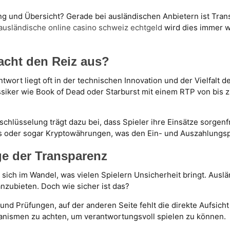
ung und Übersicht? Gerade bei ausländischen Anbietern ist Tr
ausländische online casino schweiz echtgeld
wird dies immer w
acht den Reiz aus?
wort liegt oft in der technischen Innovation und der Vielfalt d
ssiker wie Book of Dead oder Starburst mit einem RTP von bis 
chlüsselung trägt dazu bei, dass Spieler ihre Einsätze sorgenf
s oder sogar Kryptowährungen, was den Ein- und Auszahlungspr
ge der Transparenz
ch im Wandel, was vielen Spielern Unsicherheit bringt. Auslän
nzubieten. Doch wie sicher ist das?
und Prüfungen, auf der anderen Seite fehlt die direkte Aufsich
nismen zu achten, um verantwortungsvoll spielen zu können.