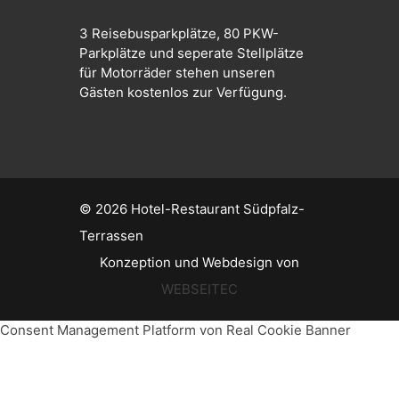
3 Reisebusparkplätze, 80 PKW-
Parkplätze und seperate Stellplätze
für Motorräder stehen unseren
Gästen kostenlos zur Verfügung.
© 2026
Hotel-Restaurant Südpfalz-
Terrassen
Konzeption und Webdesign von
WEBSEITEC
Consent Management Platform von Real Cookie Banner