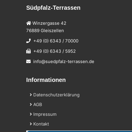
Südpfalz-Terrassen
Winzergasse 42
76889 Gleiszellen
+49 (0) 6343 / 70000
+49 (0) 6343 / 5952
info@suedpfalz-terrassen.de
Informationen
Datenschutzerklärung
AGB
Impressum
Kontakt