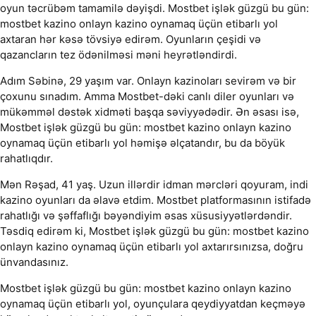
oyun təcrübəm tamamilə dəyişdi. Mostbet işlək güzgü bu gün:
mostbet kazino onlayn kazino oynamaq üçün etibarlı yol
axtaran hər kəsə tövsiyə edirəm. Oyunların çeşidi və
qazancların tez ödənilməsi məni heyrətləndirdi.
Adım Səbinə, 29 yaşım var. Onlayn kazinoları sevirəm və bir
çoxunu sınadım. Amma Mostbet-dəki canlı diler oyunları və
mükəmməl dəstək xidməti başqa səviyyədədir. Ən əsası isə,
Mostbet işlək güzgü bu gün: mostbet kazino onlayn kazino
oynamaq üçün etibarlı yol həmişə əlçatandır, bu da böyük
rahatlıqdır.
Mən Rəşad, 41 yaş. Uzun illərdir idman mərcləri qoyuram, indi
kazino oyunları da əlavə etdim. Mostbet platformasının istifadə
rahatlığı və şəffaflığı bəyəndiyim əsas xüsusiyyətlərdəndir.
Təsdiq edirəm ki, Mostbet işlək güzgü bu gün: mostbet kazino
onlayn kazino oynamaq üçün etibarlı yol axtarırsınızsa, doğru
ünvandasınız.
Mostbet işlək güzgü bu gün: mostbet kazino onlayn kazino
oynamaq üçün etibarlı yol, oyunçulara qeydiyyatdan keçməyə