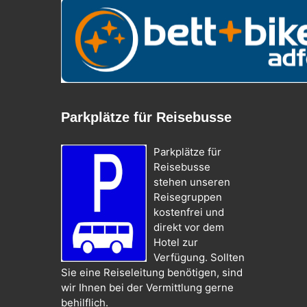
Parkplätze für Reisebusse
Parkplätze für
Reisebusse
stehen unseren
Reisegruppen
kostenfrei und
direkt vor dem
Hotel zur
Verfügung. Sollten
Sie eine Reiseleitung benötigen, sind
wir Ihnen bei der Vermittlung gerne
behilflich.