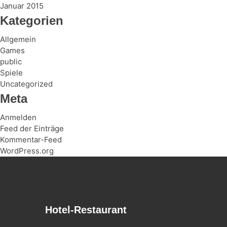
Januar 2015
Kategorien
Allgemein
Games
public
Spiele
Uncategorized
Meta
Anmelden
Feed der Einträge
Kommentar-Feed
WordPress.org
Hotel-Restaurant