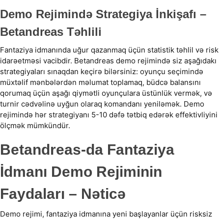
Demo Rejimində Strategiya İnkişafı –
Betandreas Təhlili
Fantaziya idmanında uğur qazanmaq üçün statistik təhlil və risk
idarəetməsi vacibdir. Betandreas demo rejimində siz aşağıdakı
strategiyaları sınaqdan keçirə bilərsiniz: oyunçu seçimində
müxtəlif mənbələrdən məlumat toplamaq, büdcə balansını
qorumaq üçün aşağı qiymətli oyunçulara üstünlük vermək, və
turnir cədvəlinə uyğun olaraq komandanı yeniləmək. Demo
rejimində hər strategiyanı 5-10 dəfə tətbiq edərək effektivliyini
ölçmək mümkündür.
Betandreas-da Fantaziya
İdmanı Demo Rejiminin
Faydaları – Nəticə
Demo rejimi, fantaziya idmanına yeni başlayanlar üçün risksiz