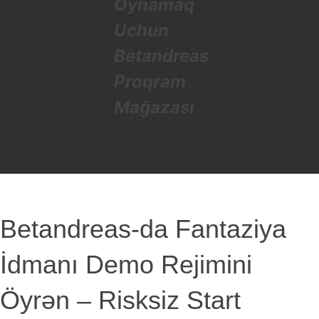
Oynamaq
Uchun
Betandreas
Proqram
Mağazası
Betandreas-da Fantaziya
İdmanı Demo Rejimini
Öyrən – Risksiz Start