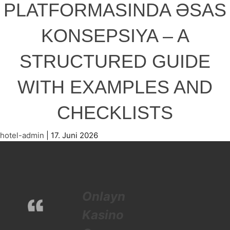
PLATFORMASINDA ƏSAS
KONSEPSIYA – A
STRUCTURED GUIDE
WITH EXAMPLES AND
CHECKLISTS
hotel-admin
|
17. Juni 2026
Onlayn
Kasino