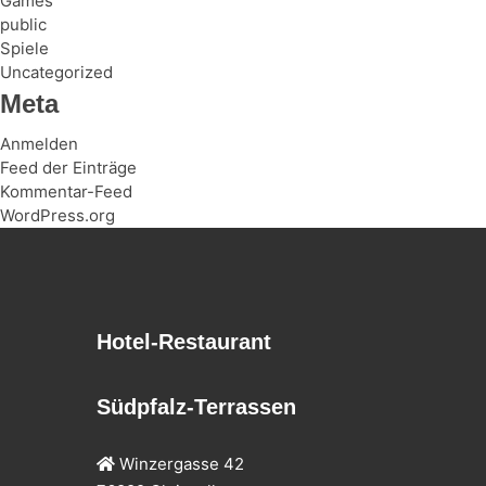
Games
public
Spiele
Uncategorized
Meta
Anmelden
Feed der Einträge
Kommentar-Feed
WordPress.org
Hotel-Restaurant
Südpfalz-Terrassen
Winzergasse 42