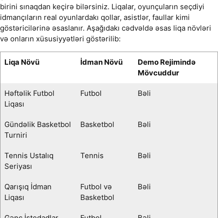
birini sınaqdan keçirə bilərsiniz. Liqalar, oyunçuların seçdiyi
idmançıların real oyunlardakı qollar, asistlər, faullar kimi
göstəricilərinə əsaslanır. Aşağıdakı cədvəldə əsas liqa növləri
və onların xüsusiyyətləri göstərilib:
Liqa Növü
İdman Növü
Demo Rejimində
Mövcuddur
Həftəlik Futbol
Futbol
Bəli
Liqası
Gündəlik Basketbol
Basketbol
Bəli
Turniri
Tennis Ustalıq
Tennis
Bəli
Seriyası
Qarışıq İdman
Futbol və
Bəli
Liqası
Basketbol
Gənc İstedadlar
Futbol
Bəli