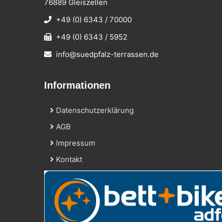
76889 Gleiszellen
+49 (0) 6343 / 70000
+49 (0) 6343 / 5952
info@suedpfalz-terrassen.de
Informationen
Datenschutzerklärung
AGB
Impressum
Kontakt