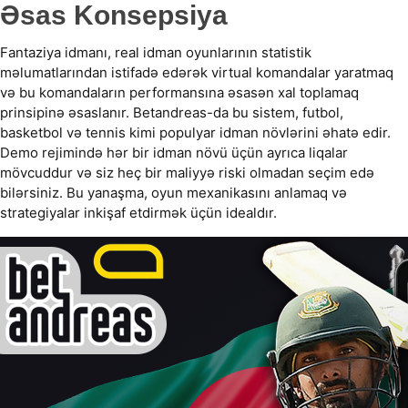
Əsas Konsepsiya
Fantaziya idmanı, real idman oyunlarının statistik
məlumatlarından istifadə edərək virtual komandalar yaratmaq
və bu komandaların performansına əsasən xal toplamaq
prinsipinə əsaslanır. Betandreas-da bu sistem, futbol,
basketbol və tennis kimi populyar idman növlərini əhatə edir.
Demo rejimində hər bir idman növü üçün ayrıca liqalar
mövcuddur və siz heç bir maliyyə riski olmadan seçim edə
bilərsiniz. Bu yanaşma, oyun mexanikasını anlamaq və
strategiyalar inkişaf etdirmək üçün idealdır.