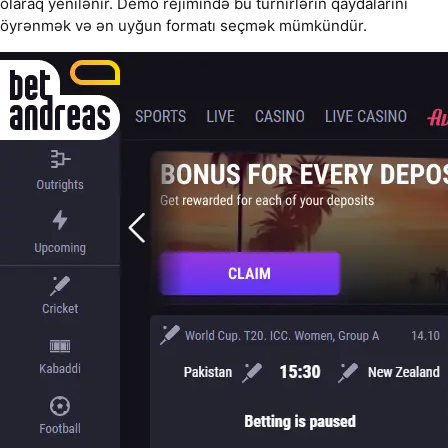
olaraq yenilənir. Demo rejimində bu turnirlərin qaydalarını
öyrənmək və ən uyğun formatı seçmək mümkündür.