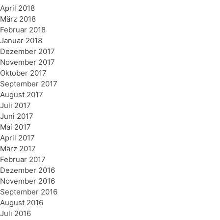
April 2018
März 2018
Februar 2018
Januar 2018
Dezember 2017
November 2017
Oktober 2017
September 2017
August 2017
Juli 2017
Juni 2017
Mai 2017
April 2017
März 2017
Februar 2017
Dezember 2016
November 2016
September 2016
August 2016
Juli 2016