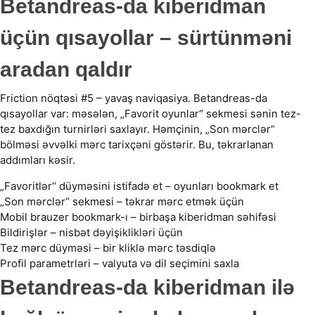
Betandreas-da kiberidman
üçün qısayollar – sürtünməni
aradan qaldır
Friction nöqtəsi #5 – yavaş naviqasiya. Betandreas-da
qısayollar var: məsələn, „Favorit oyunlar“ sekmesi sənin tez-
tez baxdığın turnirləri saxlayır. Həmçinin, „Son mərclər“
bölməsi əvvəlki mərc tarixçəni göstərir. Bu, təkrarlanan
addımları kəsir.
„Favoritlər“ düyməsini istifadə et – oyunları bookmark et
„Son mərclər“ sekmesi – təkrar mərc etmək üçün
Mobil brauzer bookmark-ı – birbaşa kiberidman səhifəsi
Bildirişlər – nisbət dəyişiklikləri üçün
Tez mərc düyməsi – bir kliklə mərc təsdiqlə
Profil parametrləri – valyuta və dil seçimini saxla
Betandreas-da kiberidman ilə