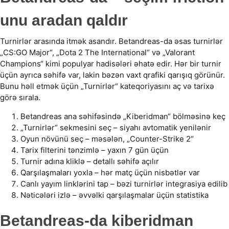
unu aradan qaldır
Turnirlər arasında itmək asandır. Betandreas-da əsas turnirlər
„CS:GO Major“, „Dota 2 The International“ və „Valorant
Champions“ kimi populyar hadisələri əhatə edir. Hər bir turnir
üçün ayrıca səhifə var, lakin bəzən vaxt qrafiki qarışıq görünür.
Bunu həll etmək üçün „Turnirlər“ kateqoriyasını aç və tarixə
görə sırala.
Betandreas ana səhifəsində „Kiberidman“ bölməsinə keç
„Turnirlər“ sekmesini seç – siyahı avtomatik yenilənir
Oyun növünü seç – məsələn, „Counter-Strike 2“
Tarix filterini tənzimlə – yaxın 7 gün üçün
Turnir adına kliklə – detallı səhifə açılır
Qarşılaşmaları yoxla – hər matç üçün nisbətlər var
Canlı yayım linklərini tap – bəzi turnirlər integrasiya edilib
Nəticələri izlə – əvvəlki qarşılaşmalar üçün statistika
Betandreas-da kiberidman