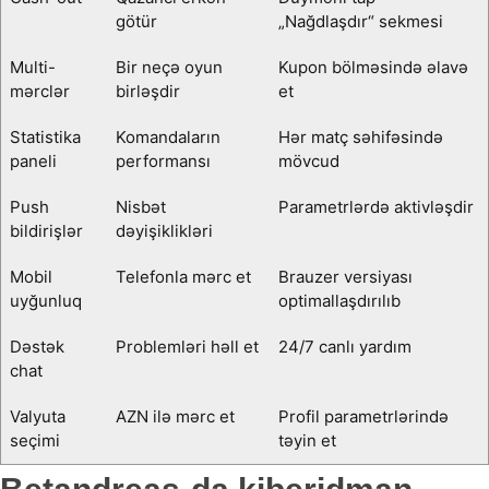
götür
„Nağdlaşdır“ sekmesi
Multi-
Bir neçə oyun
Kupon bölməsində əlavə
mərclər
birləşdir
et
Statistika
Komandaların
Hər matç səhifəsində
paneli
performansı
mövcud
Push
Nisbət
Parametrlərdə aktivləşdir
bildirişlər
dəyişiklikləri
Mobil
Telefonla mərc et
Brauzer versiyası
uyğunluq
optimallaşdırılıb
Dəstək
Problemləri həll et
24/7 canlı yardım
chat
Valyuta
AZN ilə mərc et
Profil parametrlərində
seçimi
təyin et