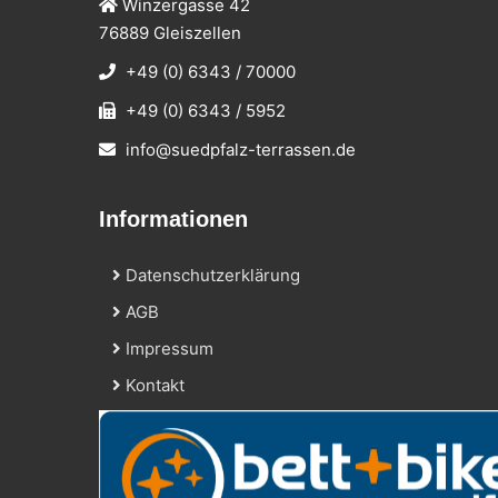
Winzergasse 42
76889 Gleiszellen
+49 (0) 6343 / 70000
+49 (0) 6343 / 5952
info@suedpfalz-terrassen.de
Informationen
Datenschutzerklärung
AGB
Impressum
Kontakt