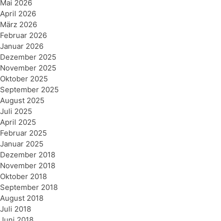
Mai 2026
April 2026
März 2026
Februar 2026
Januar 2026
Dezember 2025
November 2025
Oktober 2025
September 2025
August 2025
Juli 2025
April 2025
Februar 2025
Januar 2025
Dezember 2018
November 2018
Oktober 2018
September 2018
August 2018
Juli 2018
Juni 2018