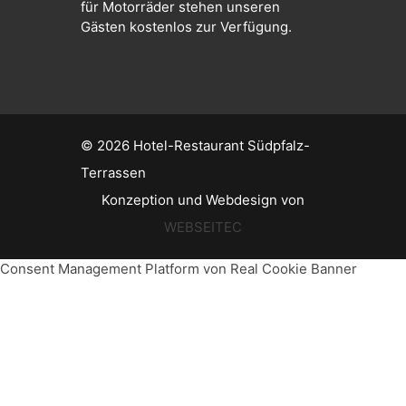
für Motorräder stehen unseren
Gästen kostenlos zur Verfügung.
© 2026
Hotel-Restaurant Südpfalz-
Terrassen
Konzeption und Webdesign von
WEBSEITEC
Consent Management Platform von Real Cookie Banner