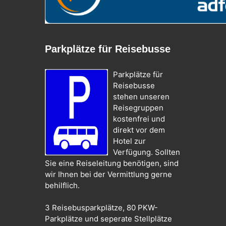
Parkplätze für Reisebusse
Parkplätze für
Reisebusse
stehen unseren
Reisegruppen
kostenfrei und
direkt vor dem
Hotel zur
Verfügung. Sollten
Sie eine Reiseleitung benötigen, sind
wir Ihnen bei der Vermittlung gerne
behilflich.
3 Reisebusparkplätze, 80 PKW-
Parkplätze und seperate Stellplätze