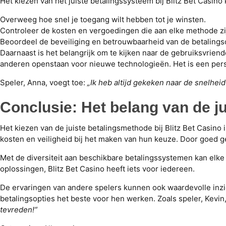
Het kiezen van het juiste betalingssysteem bij Blitz Bet Casino
Overweeg hoe snel je toegang wilt hebben tot je winsten.
Controleer de kosten en vergoedingen die aan elke methode z
Beoordeel de beveiliging en betrouwbaarheid van de betalings
Daarnaast is het belangrijk om te kijken naar de gebruiksvrie
anderen openstaan voor nieuwe technologieën. Het is een pers
Speler, Anna, voegt toe:
„Ik heb altijd gekeken naar de snelheid
Conclusie: Het belang van de j
Het kiezen van de juiste betalingsmethode bij Blitz Bet Casino
kosten en veiligheid bij het maken van hun keuze. Door goed geï
Met de diversiteit aan beschikbare betalingssystemen kan elke 
oplossingen, Blitz Bet Casino heeft iets voor iedereen.
De ervaringen van andere spelers kunnen ook waardevolle inz
betalingsopties het beste voor hen werken. Zoals speler, Kevin
tevreden!“