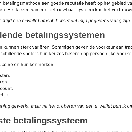
en betalingsmethode een goede reputatie heeft op het gebied va
en. Het kiezen van een betrouwbaar systeem kan het vertrouwe
ik altijd een e-wallet omdat ik weet dat mijn gegevens veilig zijn
llende betalingssystemen
en kunnen sterk variëren. Sommigen geven de voorkeur aan tra
verschillende spelers hun keuzes baseren op persoonlijke voork
t Casino en hun kenmerken:
sten.
ren.
ccount.
lijk.
kening gewerkt, maar na het proberen van een e-wallet ben ik om!
iste betalingssysteem