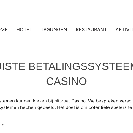
OME
HOTEL
TAGUNGEN
RESTAURANT
AKTIVI
UISTE BETALINGSSYSTEEM
CASINO
systemen kunnen kiezen bij
blitzbet
Casino. We bespreken versch
 systemen hebben gedeeld. Het doel is om potentiële spelers 
ino