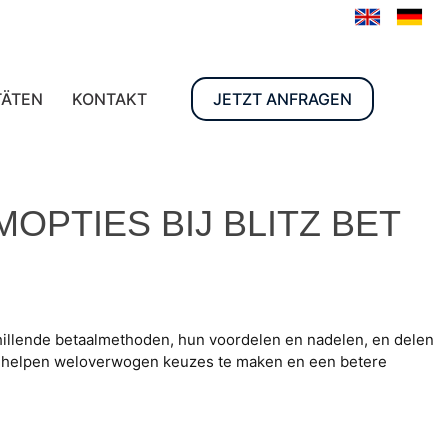
TÄTEN
KONTAKT
JETZT ANFRAGEN
OPTIES BIJ BLITZ BET
illende betaalmethoden, hun voordelen en nadelen, en delen
te helpen weloverwogen keuzes te maken en een betere