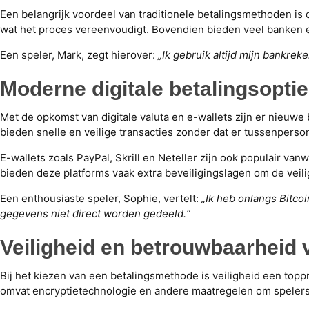
Een belangrijk voordeel van traditionele betalingsmethoden is
wat het proces vereenvoudigt. Bovendien bieden veel banken ext
Een speler, Mark, zegt hierover:
„Ik gebruik altijd mijn bankrek
Moderne digitale betalingsoptie
Met de opkomst van digitale valuta en e-wallets zijn er nieuwe
bieden snelle en veilige transacties zonder dat er tussenperson
E-wallets zoals PayPal, Skrill en Neteller zijn ook populair 
bieden deze platforms vaak extra beveiligingslagen om de veili
Een enthousiaste speler, Sophie, vertelt:
„Ik heb onlangs Bitcoi
gegevens niet direct worden gedeeld.“
Veiligheid en betrouwbaarheid v
Bij het kiezen van een betalingsmethode is veiligheid een toppr
omvat encryptietechnologie en andere maatregelen om spelers