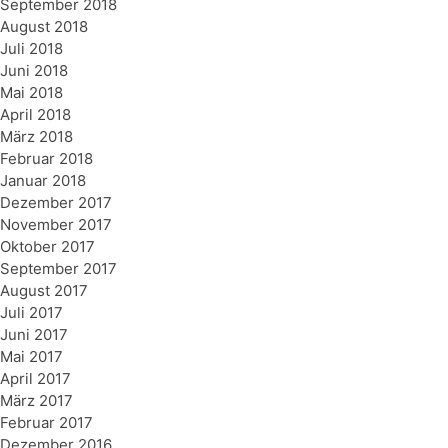
September 2018
August 2018
Juli 2018
Juni 2018
Mai 2018
April 2018
März 2018
Februar 2018
Januar 2018
Dezember 2017
November 2017
Oktober 2017
September 2017
August 2017
Juli 2017
Juni 2017
Mai 2017
April 2017
März 2017
Februar 2017
Dezember 2016