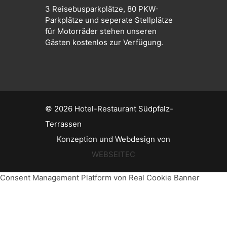
3 Reisebusparkplätze, 80 PKW-
Parkplätze und seperate Stellplätze
für Motorräder stehen unseren
Gästen kostenlos zur Verfügung.
© 2026
Hotel-Restaurant Südpfalz-
Terrassen
Konzeption und Webdesign von
WEBSEITEC
Consent Management Platform von Real Cookie Banner