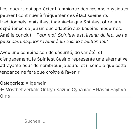
Les joueurs qui apprécient l’ambiance des casinos physiques
peuvent continuer à fréquenter des établissements
traditionnels, mais il est indéniable que Spinfest offre une
expérience de jeu unique adaptée aux besoins modernes.
Amélie conclut :
„Pour moi, Spinfest est l’avenir du jeu. Je ne
peux pas imaginer revenir à un casino traditionnel.“
Avec une combinaison de sécurité, de variété, et
d’engagement, le Spinfest Casino représente une alternative
attrayante pour de nombreux joueurs, et il semble que cette
tendance ne fera que croître à l’avenir.
Categories:
Allgemein
←
Mostbet Zerkalo Onlayn Kazino Oynamaq – Rəsmi Sayt və
Beitragsnavigation
Giriş
Guide ultime pour utiliser le Betico bonus code et maximiser
vos profits
→
Suche
nach: