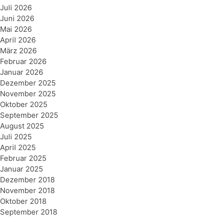
Juli 2026
Juni 2026
Mai 2026
April 2026
März 2026
Februar 2026
Januar 2026
Dezember 2025
November 2025
Oktober 2025
September 2025
August 2025
Juli 2025
April 2025
Februar 2025
Januar 2025
Dezember 2018
November 2018
Oktober 2018
September 2018