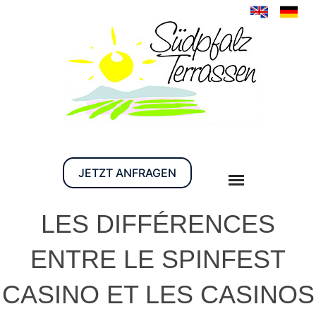
JETZT ANFRAGEN
LES DIFFÉRENCES
ENTRE LE SPINFEST
CASINO ET LES CASINOS