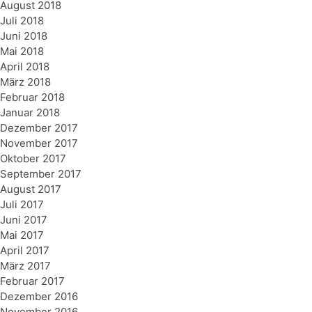
August 2018
Juli 2018
Juni 2018
Mai 2018
April 2018
März 2018
Februar 2018
Januar 2018
Dezember 2017
November 2017
Oktober 2017
September 2017
August 2017
Juli 2017
Juni 2017
Mai 2017
April 2017
März 2017
Februar 2017
Dezember 2016
November 2016