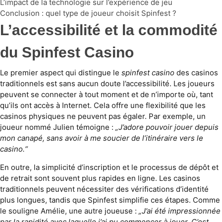
L’impact de la technologie sur l’expérience de jeu
Conclusion : quel type de joueur choisit Spinfest ?
L’accessibilité et la commodité
du Spinfest Casino
Le premier aspect qui distingue le
spinfest casino
des casinos
traditionnels est sans aucun doute l’accessibilité. Les joueurs
peuvent se connecter à tout moment et de n’importe où, tant
qu’ils ont accès à Internet. Cela offre une flexibilité que les
casinos physiques ne peuvent pas égaler. Par exemple, un
joueur nommé Julien témoigne :
„J’adore pouvoir jouer depuis
mon canapé, sans avoir à me soucier de l’itinéraire vers le
casino.“
En outre, la simplicité d’inscription et le processus de dépôt et
de retrait sont souvent plus rapides en ligne. Les casinos
traditionnels peuvent nécessiter des vérifications d’identité
plus longues, tandis que Spinfest simplifie ces étapes. Comme
le souligne Amélie, une autre joueuse :
„J’ai été impressionnée
par la rapidité avec laquelle j’ai pu commencer à jouer. C’est