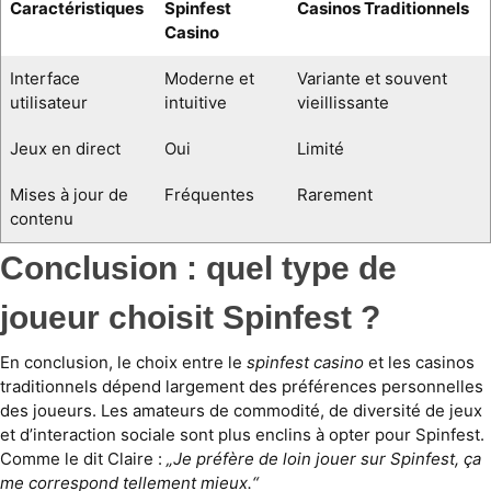
Caractéristiques
Spinfest
Casinos Traditionnels
Casino
Interface
Moderne et
Variante et souvent
utilisateur
intuitive
vieillissante
Jeux en direct
Oui
Limité
Mises à jour de
Fréquentes
Rarement
contenu
Conclusion : quel type de
joueur choisit Spinfest ?
En conclusion, le choix entre le
spinfest casino
et les casinos
traditionnels dépend largement des préférences personnelles
des joueurs. Les amateurs de commodité, de diversité de jeux
et d’interaction sociale sont plus enclins à opter pour Spinfest.
Comme le dit Claire :
„Je préfère de loin jouer sur Spinfest, ça
me correspond tellement mieux.“