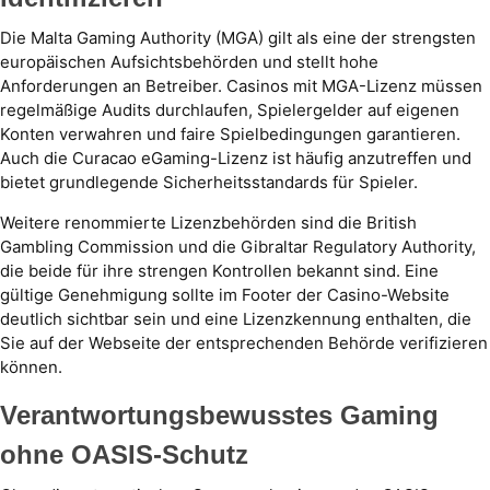
Die Malta Gaming Authority (MGA) gilt als eine der strengsten
europäischen Aufsichtsbehörden und stellt hohe
Anforderungen an Betreiber. Casinos mit MGA-Lizenz müssen
regelmäßige Audits durchlaufen, Spielergelder auf eigenen
Konten verwahren und faire Spielbedingungen garantieren.
Auch die Curacao eGaming-Lizenz ist häufig anzutreffen und
bietet grundlegende Sicherheitsstandards für Spieler.
Weitere renommierte Lizenzbehörden sind die British
Gambling Commission und die Gibraltar Regulatory Authority,
die beide für ihre strengen Kontrollen bekannt sind. Eine
gültige Genehmigung sollte im Footer der Casino-Website
deutlich sichtbar sein und eine Lizenzkennung enthalten, die
Sie auf der Webseite der entsprechenden Behörde verifizieren
können.
Verantwortungsbewusstes Gaming
ohne OASIS-Schutz