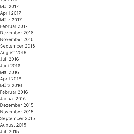
Mai 2017
April 2017
März 2017
Februar 2017
Dezember 2016
November 2016
September 2016
August 2016
Juli 2016
Juni 2016
Mai 2016
April 2016
März 2016
Februar 2016
Januar 2016
Dezember 2015
November 2015
September 2015
August 2015
Juli 2015