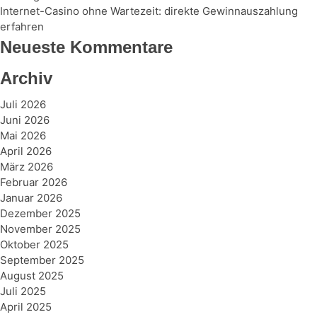
Internet-Casino ohne Wartezeit: direkte Gewinnauszahlung
erfahren
Neueste Kommentare
Archiv
Juli 2026
Juni 2026
Mai 2026
April 2026
März 2026
Februar 2026
Januar 2026
Dezember 2025
November 2025
Oktober 2025
September 2025
August 2025
Juli 2025
April 2025