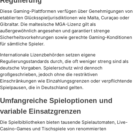
Regulierung
Diese Gaming-Plattformen verfügen über Genehmigungen von
etablierten Glücksspieljurisdiktionen wie Malta, Curaçao oder
Gibraltar. Die maltesische MGA-Lizenz gilt als
außergewöhnlich angesehen und garantiert strenge
Sicherheitsvorkehrungen sowie gerechte Gaming-Konditionen
für sämtliche Spieler.
Internationale Lizenzbehörden setzen eigene
Regulierungsstandards durch, die oft weniger streng sind als
deutsche Vorgaben. Spielerschutz wird dennoch
großgeschrieben, jedoch ohne die restriktiven
Einschränkungen wie Einzahlungsgrenzen oder verpflichtende
Spielpausen, die in Deutschland gelten.
Umfangreiche Spieloptionen und
variable Einsatzgrenzen
Die Spielbibliotheken bieten tausende Spielautomaten, Live-
Casino-Games und Tischspiele von renommierten