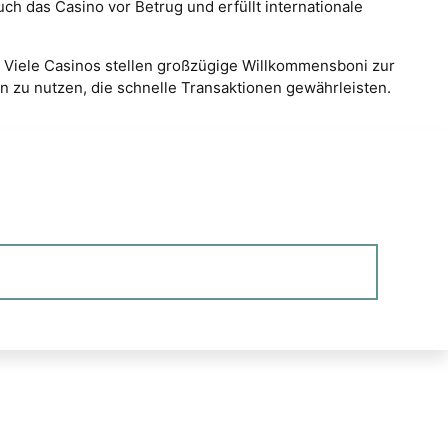
h das Casino vor Betrug und erfüllt internationale
 Viele Casinos stellen großzügige Willkommensboni zur
 zu nutzen, die schnelle Transaktionen gewährleisten.