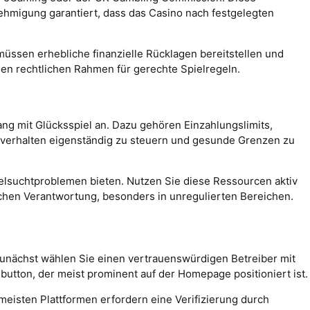
ehmigung garantiert, dass das Casino nach festgelegten
üssen erhebliche finanzielle Rücklagen bereitstellen und
den rechtlichen Rahmen für gerechte Spielregeln.
g mit Glücksspiel an. Dazu gehören Einzahlungslimits,
ielverhalten eigenständig zu steuern und gesunde Grenzen zu
elsuchtproblemen bieten. Nutzen Sie diese Ressourcen aktiv
lichen Verantwortung, besonders in unregulierten Bereichen.
 Zunächst wählen Sie einen vertrauenswürdigen Betreiber mit
tton, der meist prominent auf der Homepage positioniert ist.
eisten Plattformen erfordern eine Verifizierung durch