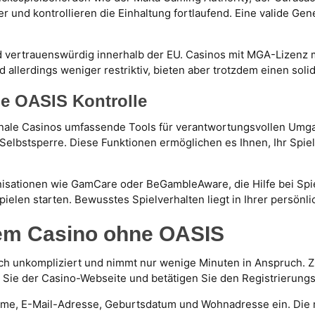
und kontrollieren die Einhaltung fortlaufend. Eine valide Gen
d vertrauenswürdig innerhalb der EU. Casinos mit MGA-Lizenz m
allerdings weniger restriktiv, bieten aber trotzdem einen soli
e OASIS Kontrolle
ale Casinos umfassende Tools für verantwortungsvollen Umgan
r Selbstsperre. Diese Funktionen ermöglichen es Ihnen, Ihr Sp
nisationen wie GamCare oder BeGambleAware, die Hilfe bei Spi
ielen starten. Bewusstes Spielverhalten liegt in Ihrer persön
inem Casino ohne OASIS
 sich unkompliziert und nimmt nur wenige Minuten in Anspruch.
e der Casino-Webseite und betätigen Sie den Registrierungsbu
ame, E-Mail-Adresse, Geburtsdatum und Wohnadresse ein. Die m