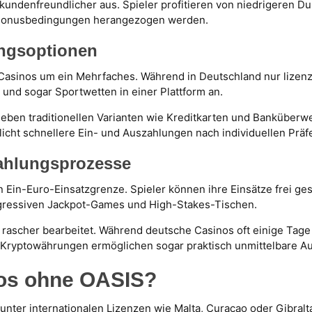
t kundenfreundlicher aus. Spieler profitieren von niedrigeren 
er Bonusbedingungen herangezogen werden.
ngsoptionen
asinos um ein Mehrfaches. Während in Deutschland nur lizenzi
 und sogar Sportwetten in einer Plattform an.
Neben traditionellen Varianten wie Kreditkarten und Banküberw
licht schnellere Ein- und Auszahlungen nach individuellen Präf
zahlungsprozesse
 Ein-Euro-Einsatzgrenze. Spieler können ihre Einsätze frei gest
rogressiven Jackpot-Games und High-Stakes-Tischen.
 rascher bearbeitet. Während deutsche Casinos oft einige Tage 
d Kryptowährungen ermöglichen sogar praktisch unmittelbare 
nos ohne OASIS?
ter internationalen Lizenzen wie Malta, Curacao oder Gibralta