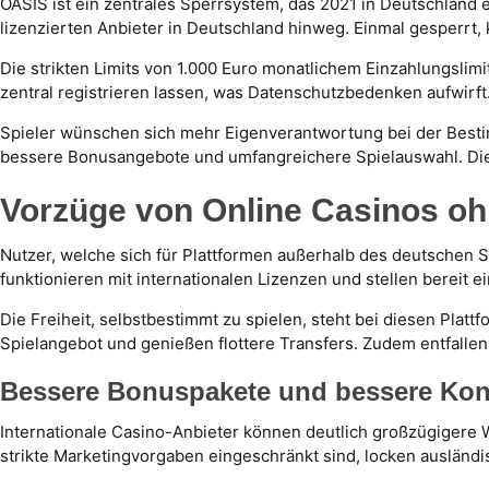
OASIS ist ein zentrales Sperrsystem, das 2021 in Deutschland 
lizenzierten Anbieter in Deutschland hinweg. Einmal gesperrt, 
Die strikten Limits von 1.000 Euro monatlichem Einzahlungslimi
zentral registrieren lassen, was Datenschutzbedenken aufwirft
Spieler wünschen sich mehr Eigenverantwortung bei der Bestim
bessere Bonusangebote und umfangreichere Spielauswahl. Die 
Vorzüge von Online Casinos o
Nutzer, welche sich für Plattformen außerhalb des deutschen 
funktionieren mit internationalen Lizenzen und stellen bereit
Die Freiheit, selbstbestimmt zu spielen, steht bei diesen Plat
Spielangebot und genießen flottere Transfers. Zudem entfallen 
Bessere Bonuspakete und bessere Kon
Internationale Casino-Anbieter können deutlich großzügigere
strikte Marketingvorgaben eingeschränkt sind, locken ausländis