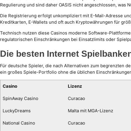
Regulierung und sind daher OASIS nicht angeschlossen, was Nut
Die Registrierung erfolgt unkompliziert mit E-Mail-Adresse un
Kreditkarten, E-Wallets und oft auch Kryptowährungen für grö
Technisch nutzen diese Casinos moderne Software-Plattformen m
regulatorischen Einschränkungen bei Einsatzlimits oder Spielp
Die besten Internet Spielbanke
Für deutsche Spieler, die nach Alternativen zum begrenzten d
ein großes Spiele-Portfolio ohne die üblichen Einschränkunge
Casino
Lizenz
SpinAway Casino
Curacao
LuckyDreams
Malta mit MGA-Lizenz
National Casino
Curacao