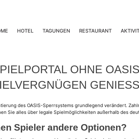
OME
HOTEL
TAGUNGEN
RESTAURANT
AKTIVI
PIELPORTAL OHNE OASI
IELVERGNÜGEN GENIESS
tierung des OASIS-Sperrsystems grundlegend verändert. Zahlre
en Sie alles über legale Spielmöglichkeiten außerhalb des de
en Spieler andere Optionen?