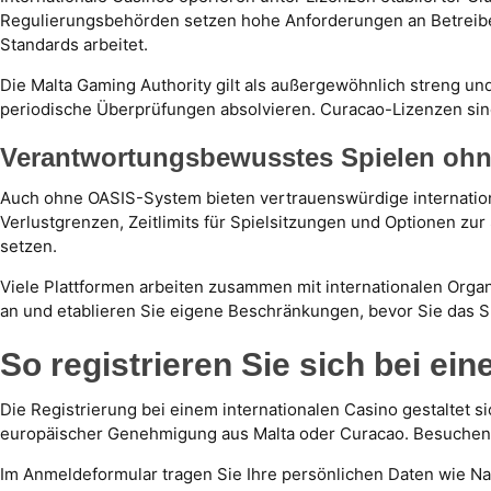
Regulierungsbehörden setzen hohe Anforderungen an Betreiber 
Standards arbeitet.
Die Malta Gaming Authority gilt als außergewöhnlich streng un
periodische Überprüfungen absolvieren. Curacao-Lizenzen sind 
Verantwortungsbewusstes Spielen ohn
Auch ohne OASIS-System bieten vertrauenswürdige internation
Verlustgrenzen, Zeitlimits für Spielsitzungen und Optionen zu
setzen.
Viele Plattformen arbeiten zusammen mit internationalen Orga
an und etablieren Sie eigene Beschränkungen, bevor Sie das Sp
So registrieren Sie sich bei e
Die Registrierung bei einem internationalen Casino gestaltet
europäischer Genehmigung aus Malta oder Curacao. Besuchen Si
Im Anmeldeformular tragen Sie Ihre persönlichen Daten wie N