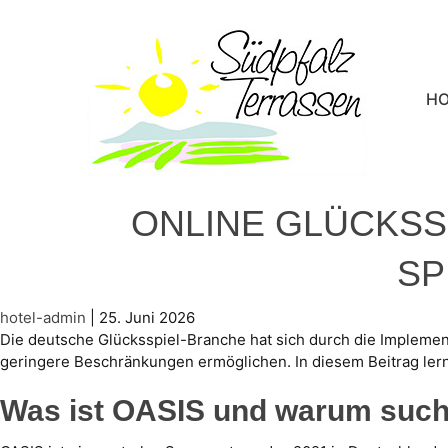
H
ONLINE GLÜCKSS
SP
hotel-admin
|
25. Juni 2026
Die deutsche Glücksspiel-Branche hat sich durch die Implemen
geringere Beschränkungen ermöglichen. In diesem Beitrag lern
Was ist OASIS und warum such