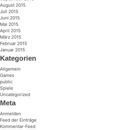
August 2015
Juli 2015
Juni 2015
Mai 2015
April 2015
März 2015
Februar 2015
Januar 2015
Kategorien
Allgemein
Games
public
Spiele
Uncategorized
Meta
Anmelden
Feed der Einträge
Kommentar-Feed