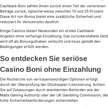
Cashback-Boni zahlen Ihnen zurück einen Teil der verlorenen
Beträge zurück, typischerweise zwischen 10 und 25 Prozent.
Diese Art von Bonus bietet eine zusätzliche Sicherheit und
reduziert Ihr Verlustrisiko deutlich.
Einige Casinos bieten Neukunden ein erstes Cashback-
Angebot ohne vorherige Einzahlung. Das zurückerstattete Geld
wird oft als Bonusguthaben verbucht und muss gemäß den
Bedingungen erfüllt werden.
So entdecken Sie seriöse
Casino Boni ohne Einzahlung
Die Recherche von vertrauenswürdigen Optionen erfolgt
durch der Überprüfung der Glücksspiel-Lizenzierung. Achten
Sie auf Zulassungen durch anerkannten Behörden wie der
Malta Gaming Authority oder der UK Gambling Commission, die
hohe Sicherheitsanforderungen sicherstellen.