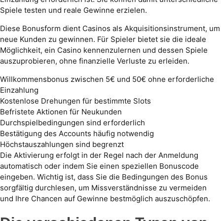
Spiele testen und reale Gewinne erzielen.
Diese Bonusform dient Casinos als Akquisitionsinstrument, um
neue Kunden zu gewinnen. Für Spieler bietet sie die ideale
Möglichkeit, ein Casino kennenzulernen und dessen Spiele
auszuprobieren, ohne finanzielle Verluste zu erleiden.
Willkommensbonus zwischen 5€ und 50€ ohne erforderliche
Einzahlung
Kostenlose Drehungen für bestimmte Slots
Befristete Aktionen für Neukunden
Durchspielbedingungen sind erforderlich
Bestätigung des Accounts häufig notwendig
Höchstauszahlungen sind begrenzt
Die Aktivierung erfolgt in der Regel nach der Anmeldung
automatisch oder indem Sie einen speziellen Bonuscode
eingeben. Wichtig ist, dass Sie die Bedingungen des Bonus
sorgfältig durchlesen, um Missverständnisse zu vermeiden
und Ihre Chancen auf Gewinne bestmöglich auszuschöpfen.