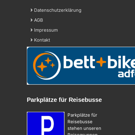
Datenschutzerklärung
AGB
Impressum
Kontakt
Parkplätze für Reisebusse
Parkplätze für
Reisebusse
stehen unseren
Reisegruppen