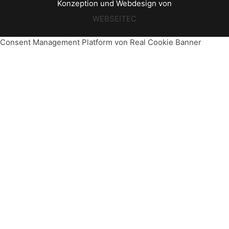
Konzeption und Webdesign von
WEBSEITEC
Consent Management Platform von Real Cookie Banner