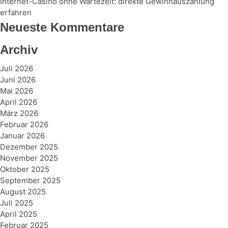
Internet-Casino ohne Wartezeit: direkte Gewinnauszahlung
erfahren
Neueste Kommentare
Archiv
Juli 2026
Juni 2026
Mai 2026
April 2026
März 2026
Februar 2026
Januar 2026
Dezember 2025
November 2025
Oktober 2025
September 2025
August 2025
Juli 2025
April 2025
Februar 2025