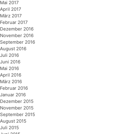
Mai 2017
April 2017
März 2017
Februar 2017
Dezember 2016
November 2016
September 2016
August 2016
Juli 2016
Juni 2016
Mai 2016
April 2016
März 2016
Februar 2016
Januar 2016
Dezember 2015
November 2015
September 2015
August 2015
Juli 2015