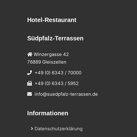
Hotel-Restaurant
Südpfalz-Terrassen
Winzergasse 42
76889 Gleiszellen
+49 (0) 6343 / 70000
+49 (0) 6343 / 5952
info@suedpfalz-terrassen.de
Informationen
Datenschutzerklärung