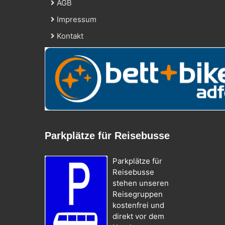
AGB
Impressum
Kontakt
Parkplätze für Reisebusse
Parkplätze für
Reisebusse
stehen unseren
Reisegruppen
kostenfrei und
direkt vor dem