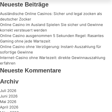
Neueste Beiträge
Ausländische Online Casinos: Sicher und legal zocken als
deutscher Zocker
Online Casino im Ausland Spielen Sie sicher und Gewinne
korrekt versteuert werden
Online Casino ausgenommen 5 Sekunden Regel: Rasantes
Gaming ohne jede Wartezeit
Online Casino ohne Verzögerung: Instant-Auszahlung für
sofortige Gewinne
Internet-Casino ohne Wartezeit: direkte Gewinnauszahlung
erfahren
Neueste Kommentare
Archiv
Juli 2026
Juni 2026
Mai 2026
April 2026