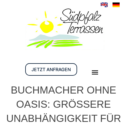
JETZT ANFRAGEN
BUCHMACHER OHNE
OASIS: GRÖSSERE U
NABHÄNGIGKEIT FÜR D