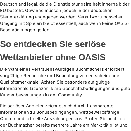
Deutschland legal, da die Dienstleistungsfreiheit innerhalb der
EU besteht. Gewinne müssen jedoch in der deutschen
Steuererklärung angegeben werden. Verantwortungsvoller
Umgang mit Spielen bleibt essentiell, auch wenn keine OASIS-
Beschränkungen gelten.
So entdecken Sie seriöse
Wettanbieter ohne OASIS
Die Wahl eines vertrauenswürdigen Buchmachers erfordert
sorgfältige Recherche und Beachtung von entscheidende
Qualitätsmerkmale. Achten Sie besonders auf gültige
internationale Lizenzen, klare Geschäftsbedingungen und gute
Kundenbewertungen in der Community.
Ein seriöser Anbieter zeichnet sich durch transparente
Informationen zu Bonusbedingungen, wettbewerbsfähige
Quoten und schnelle Auszahlungen aus. Prüfen Sie auch, ob
der Buchmacher bereits mehrere Jahre am Markt tätig ist und