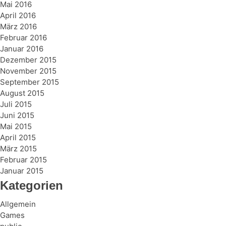
Mai 2016
April 2016
März 2016
Februar 2016
Januar 2016
Dezember 2015
November 2015
September 2015
August 2015
Juli 2015
Juni 2015
Mai 2015
April 2015
März 2015
Februar 2015
Januar 2015
Kategorien
Allgemein
Games