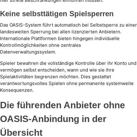
hier strikte Beschränkungen einführen müssen.
Keine selbsttätigen Spielsperren
Das OASIS-System führt automatisch bei Selbstsperre zu einer
landesweiten Sperrung bei allen lizenzierten Anbietern.
Internationale Plattformen bieten hingegen individuelle
Kontrollmöglichkeiten ohne zentrales
Datenverwaltungssystem.
Spieler bewahren die vollständige Kontrolle über ihr Konto und
vermögen selbst entscheiden, wann und wie sie ihre
Spielaktivitäten begrenzen möchten. Dies gestattet
verantwortungsvolles Spielen ohne permanente systemweite
Konsequenzen.
Die führenden Anbieter ohne
OASIS-Anbindung in der
Übersicht