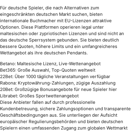
Für deutsche Spieler, die nach Alternativen zum
eingeschränkten deutschen Markt suchen, bieten
internationale Buchmacher mit EU-Lizenzen attraktive
Optionen. Diese Plattformen operieren legal unter
maltesischen oder zypriotischen Lizenzen und sind nicht an
das deutsche Sperrsystem gebunden. Sie bieten deutlich
bessere Quoten, höhere Limits und ein umfangreicheres
Wettangebot als ihre deutschen Pendants.
Betano: Maltesische Lizenz, Live-Wettenangebot
Bet365: Große Auswahl, Top-Quoten weltweit
22Bet: Über 1000 tägliche Veranstaltungen verfügbar
Rabona: Kryptowährung-Zahlungen, zügige Auszahlung
20Bet: Großzügige Bonusangebote für neue Spieler hier
Librabet: Großes Sportwettenangebot
Diese Anbieter fallen auf durch professionelle
Kundenbetreuung, sichere Zahlungsoptionen und transparente
Geschäftsbedingungen aus. Sie unterliegen der Aufsicht
europäischer Regulierungsbehörden und bieten deutschen
Spielern einen umfassenden Zugang zum globalen Wettmarkt