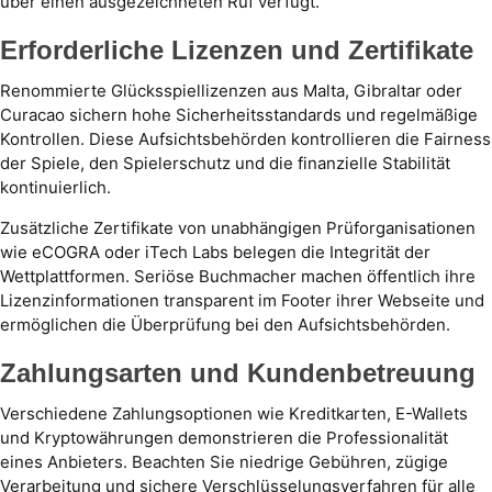
über einen ausgezeichneten Ruf verfügt.
Erforderliche Lizenzen und Zertifikate
Renommierte Glücksspiellizenzen aus Malta, Gibraltar oder
Curacao sichern hohe Sicherheitsstandards und regelmäßige
Kontrollen. Diese Aufsichtsbehörden kontrollieren die Fairness
der Spiele, den Spielerschutz und die finanzielle Stabilität
kontinuierlich.
Zusätzliche Zertifikate von unabhängigen Prüforganisationen
wie eCOGRA oder iTech Labs belegen die Integrität der
Wettplattformen. Seriöse Buchmacher machen öffentlich ihre
Lizenzinformationen transparent im Footer ihrer Webseite und
ermöglichen die Überprüfung bei den Aufsichtsbehörden.
Zahlungsarten und Kundenbetreuung
Verschiedene Zahlungsoptionen wie Kreditkarten, E-Wallets
und Kryptowährungen demonstrieren die Professionalität
eines Anbieters. Beachten Sie niedrige Gebühren, zügige
Verarbeitung und sichere Verschlüsselungsverfahren für alle