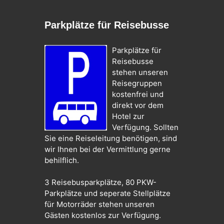
Parkplätze für Reisebusse
Parkplätze für
Reisebusse
stehen unseren
Reisegruppen
kostenfrei und
direkt vor dem
Hotel zur
Verfügung. Sollten
Sie eine Reiseleitung benötigen, sind
wir Ihnen bei der Vermittlung gerne
behilflich.
3 Reisebusparkplätze, 80 PKW-
Parkplätze und seperate Stellplätze
für Motorräder stehen unseren
Gästen kostenlos zur Verfügung.