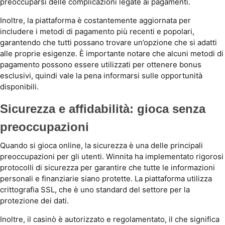
preoccuparsi delle complicazioni legate ai pagamenti.
Inoltre, la piattaforma è costantemente aggiornata per
includere i metodi di pagamento più recenti e popolari,
garantendo che tutti possano trovare un’opzione che si adatti
alle proprie esigenze. È importante notare che alcuni metodi di
pagamento possono essere utilizzati per ottenere bonus
esclusivi, quindi vale la pena informarsi sulle opportunità
disponibili.
Sicurezza e affidabilità: gioca senza
preoccupazioni
Quando si gioca online, la sicurezza è una delle principali
preoccupazioni per gli utenti. Winnita ha implementato rigorosi
protocolli di sicurezza per garantire che tutte le informazioni
personali e finanziarie siano protette. La piattaforma utilizza
crittografia SSL, che è uno standard del settore per la
protezione dei dati.
Inoltre, il casinò è autorizzato e regolamentato, il che significa