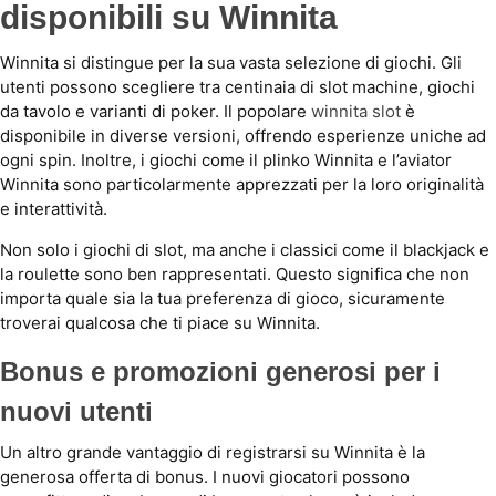
disponibili su Winnita
Winnita si distingue per la sua vasta selezione di giochi. Gli
utenti possono scegliere tra centinaia di slot machine, giochi
da tavolo e varianti di poker. Il popolare
winnita slot
è
disponibile in diverse versioni, offrendo esperienze uniche ad
ogni spin. Inoltre, i giochi come il plinko Winnita e l’aviator
Winnita sono particolarmente apprezzati per la loro originalità
e interattività.
Non solo i giochi di slot, ma anche i classici come il blackjack e
la roulette sono ben rappresentati. Questo significa che non
importa quale sia la tua preferenza di gioco, sicuramente
troverai qualcosa che ti piace su Winnita.
Bonus e promozioni generosi per i
nuovi utenti
Un altro grande vantaggio di registrarsi su Winnita è la
generosa offerta di bonus. I nuovi giocatori possono