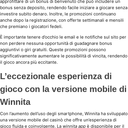
approfittare di un bonus di benvenuto che può includere un
bonus senza deposito, rendendo facile iniziare a giocare senza
investire subito denaro. Inoltre, le promozioni continuano
anche dopo la registrazione, con offerte settimanali e mensili
che premiano i giocatori fedeli.
È importante tenere d’occhio le email e le notifiche sul sito per
non perdere nessuna opportunità di guadagnare bonus
aggiuntivi o giri gratuiti. Queste promozioni possono
significativamente aumentare le possibilità di vincita, rendendo
il gioco ancora più eccitante.
L’eccezionale esperienza di
gioco con la versione mobile di
Winnita
Con l’aumento dell’uso degli smartphone, Winnita ha sviluppato
una versione mobile del casinò che offre un’esperienza di
gioco fluida e coinvolgente. La
winnita app
è disponibile per il