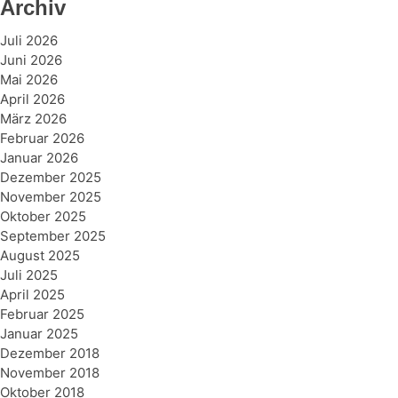
Archiv
Juli 2026
Juni 2026
Mai 2026
April 2026
März 2026
Februar 2026
Januar 2026
Dezember 2025
November 2025
Oktober 2025
September 2025
August 2025
Juli 2025
April 2025
Februar 2025
Januar 2025
Dezember 2018
November 2018
Oktober 2018