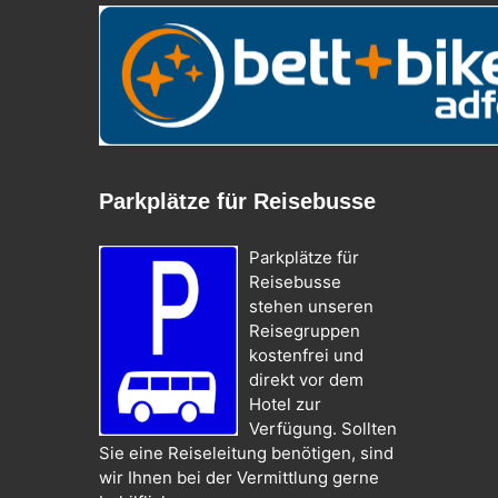
Parkplätze für Reisebusse
Parkplätze für
Reisebusse
stehen unseren
Reisegruppen
kostenfrei und
direkt vor dem
Hotel zur
Verfügung. Sollten
Sie eine Reiseleitung benötigen, sind
wir Ihnen bei der Vermittlung gerne