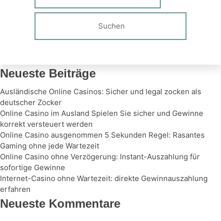
Neueste Beiträge
Ausländische Online Casinos: Sicher und legal zocken als
deutscher Zocker
Online Casino im Ausland Spielen Sie sicher und Gewinne
korrekt versteuert werden
Online Casino ausgenommen 5 Sekunden Regel: Rasantes
Gaming ohne jede Wartezeit
Online Casino ohne Verzögerung: Instant-Auszahlung für
sofortige Gewinne
Internet-Casino ohne Wartezeit: direkte Gewinnauszahlung
erfahren
Neueste Kommentare