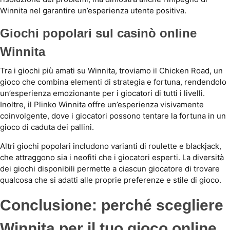
Winnita nel garantire un’esperienza utente positiva.
Giochi popolari sul casinò online
Winnita
Tra i giochi più amati su Winnita, troviamo il Chicken Road, un
gioco che combina elementi di strategia e fortuna, rendendolo
un’esperienza emozionante per i giocatori di tutti i livelli.
Inoltre, il Plinko Winnita offre un’esperienza visivamente
coinvolgente, dove i giocatori possono tentare la fortuna in un
gioco di caduta dei pallini.
Altri giochi popolari includono varianti di roulette e blackjack,
che attraggono sia i neofiti che i giocatori esperti. La diversità
dei giochi disponibili permette a ciascun giocatore di trovare
qualcosa che si adatti alle proprie preferenze e stile di gioco.
Conclusione: perché scegliere
Winnita per il tuo gioco online