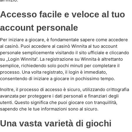
Accesso facile e veloce al tuo
account personale
Per iniziare a giocare, è fondamentale sapere come accedere
al casinò. Puoi accedere al casinò Winnita al tuo account
personale semplicemente visitando il sito ufficiale e cliccando
su „Login Winnita“. La registrazione su Winnita è altrettanto
semplice, richiedendo solo pochi minuti per completare il
processo. Una volta registrato, il login è immediato,
consentendo di iniziare a giocare in pochissimo tempo.
Inoltre, il processo di accesso è sicuro, utilizzando crittografia
avanzata per proteggere i dati personali e finanziari degli
utenti. Questo significa che puoi giocare con tranquillità,
sapendo che le tue informazioni sono al sicuro.
Una vasta varietà di giochi