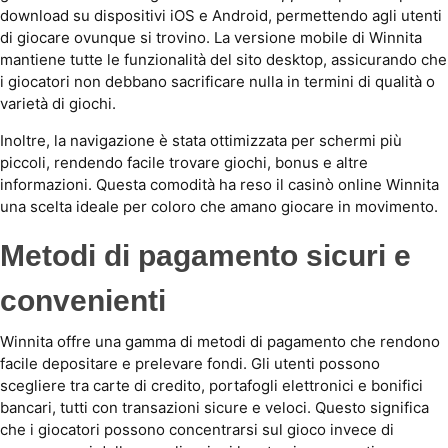
download su dispositivi iOS e Android, permettendo agli utenti
di giocare ovunque si trovino. La versione mobile di Winnita
mantiene tutte le funzionalità del sito desktop, assicurando che
i giocatori non debbano sacrificare nulla in termini di qualità o
varietà di giochi.
Inoltre, la navigazione è stata ottimizzata per schermi più
piccoli, rendendo facile trovare giochi, bonus e altre
informazioni. Questa comodità ha reso il casinò online Winnita
una scelta ideale per coloro che amano giocare in movimento.
Metodi di pagamento sicuri e
convenienti
Winnita offre una gamma di metodi di pagamento che rendono
facile depositare e prelevare fondi. Gli utenti possono
scegliere tra carte di credito, portafogli elettronici e bonifici
bancari, tutti con transazioni sicure e veloci. Questo significa
che i giocatori possono concentrarsi sul gioco invece di