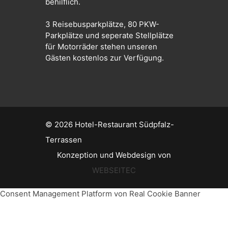
behilflich.
3 Reisebusparkplätze, 80 PKW-
Parkplätze und seperate Stellplätze
für Motorräder stehen unseren
Gästen kostenlos zur Verfügung.
© 2026
Hotel-Restaurant Südpfalz-
Terrassen
Konzeption und Webdesign von
WEBSEITEC
Consent Management Platform von Real Cookie Banner