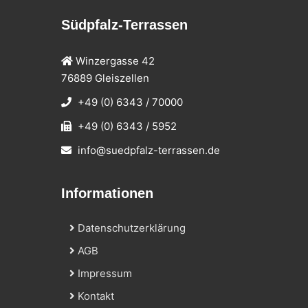
Südpfalz-Terrassen
Winzergasse 42
76889 Gleiszellen
+49 (0) 6343 / 70000
+49 (0) 6343 / 5952
info@suedpfalz-terrassen.de
Informationen
Datenschutzerklärung
AGB
Impressum
Kontakt