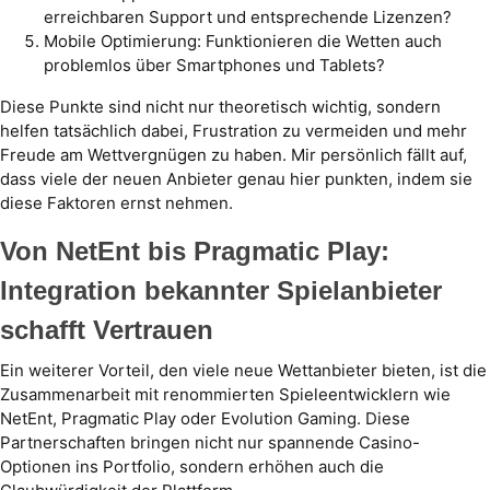
erreichbaren Support und entsprechende Lizenzen?
Mobile Optimierung: Funktionieren die Wetten auch
problemlos über Smartphones und Tablets?
Diese Punkte sind nicht nur theoretisch wichtig, sondern
helfen tatsächlich dabei, Frustration zu vermeiden und mehr
Freude am Wettvergnügen zu haben. Mir persönlich fällt auf,
dass viele der neuen Anbieter genau hier punkten, indem sie
diese Faktoren ernst nehmen.
Von NetEnt bis Pragmatic Play:
Integration bekannter Spielanbieter
schafft Vertrauen
Ein weiterer Vorteil, den viele neue Wettanbieter bieten, ist die
Zusammenarbeit mit renommierten Spieleentwicklern wie
NetEnt, Pragmatic Play oder Evolution Gaming. Diese
Partnerschaften bringen nicht nur spannende Casino-
Optionen ins Portfolio, sondern erhöhen auch die