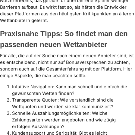
Nutzererlebnis, das gerade für unerfahrene Spieler weniger
Barrieren aufbaut. Es wirkt fast so, als hätten die Entwickler
dieser Plattformen aus den häufigsten Kritikpunkten an älteren
Wettanbietern gelernt.
Praxisnahe Tipps: So findet man den
passenden neuen Wettanbieter
Für alle, die auf der Suche nach einem neuen Anbieter sind, ist
es entscheidend, nicht nur auf Bonusversprechen zu achten,
sondern auch auf die Gesamterfahrung mit der Plattform. Hier
einige Aspekte, die man beachten sollte:
Intuitive Navigation: Kann man schnell und einfach die
gewünschten Wetten finden?
Transparente Quoten: Wie verständlich sind die
Wettquoten und werden sie klar kommuniziert?
Schnelle Auszahlungsmöglichkeiten: Welche
Zahlungsarten werden angeboten und wie zügig
erfolgen Auszahlungen?
Kundensupport und Seriosität: Gibt es leicht