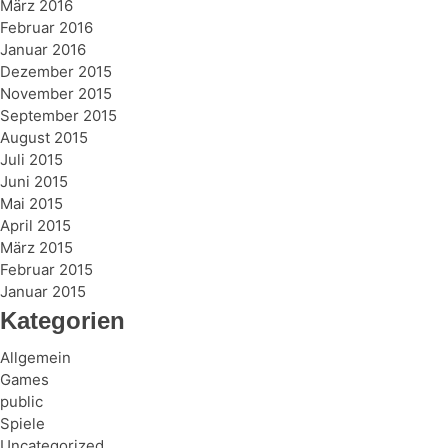
März 2016
Februar 2016
Januar 2016
Dezember 2015
November 2015
September 2015
August 2015
Juli 2015
Juni 2015
Mai 2015
April 2015
März 2015
Februar 2015
Januar 2015
Kategorien
Allgemein
Games
public
Spiele
Uncategorized