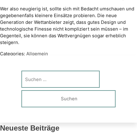
Wer also neugierig ist, sollte sich mit Bedacht umschauen und
gegebenenfalls kleinere Einsätze probieren. Die neue
Generation der Wettanbieter zeigt, dass gutes Design und
technologische Finesse nicht kompliziert sein müssen – im
Gegenteil, sie können das Wettvergnügen sogar erheblich
steigern.
Categories:
Allgemein
←
Test Post Created
Beitragsnavigation
Test Post Created
→
Suche
nach:
Neueste Beiträge