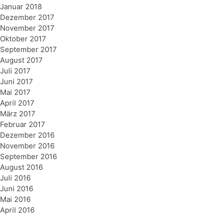
Januar 2018
Dezember 2017
November 2017
Oktober 2017
September 2017
August 2017
Juli 2017
Juni 2017
Mai 2017
April 2017
März 2017
Februar 2017
Dezember 2016
November 2016
September 2016
August 2016
Juli 2016
Juni 2016
Mai 2016
April 2016