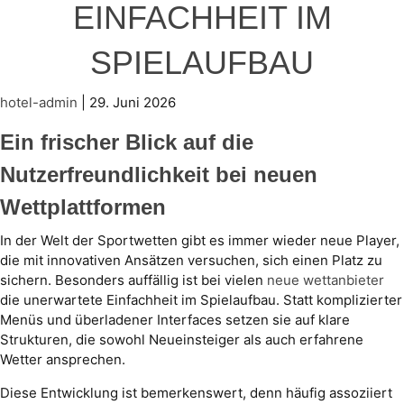
EINFACHHEIT IM
SPIELAUFBAU
hotel-admin
|
29. Juni 2026
Ein frischer Blick auf die
Nutzerfreundlichkeit bei neuen
Wettplattformen
In der Welt der Sportwetten gibt es immer wieder neue Player,
die mit innovativen Ansätzen versuchen, sich einen Platz zu
sichern. Besonders auffällig ist bei vielen
neue wettanbieter
die unerwartete Einfachheit im Spielaufbau. Statt komplizierter
Menüs und überladener Interfaces setzen sie auf klare
Strukturen, die sowohl Neueinsteiger als auch erfahrene
Wetter ansprechen.
Diese Entwicklung ist bemerkenswert, denn häufig assoziiert