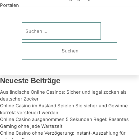
Beitragsnavigation
Portalen
Bettingsider for fotball som gjør det enkelt å følge
favorittkampene live
→
Suche
nach:
Neueste Beiträge
Ausländische Online Casinos: Sicher und legal zocken als
deutscher Zocker
Online Casino im Ausland Spielen Sie sicher und Gewinne
korrekt versteuert werden
Online Casino ausgenommen 5 Sekunden Regel: Rasantes
Gaming ohne jede Wartezeit
Online Casino ohne Verzögerung: Instant-Auszahlung für