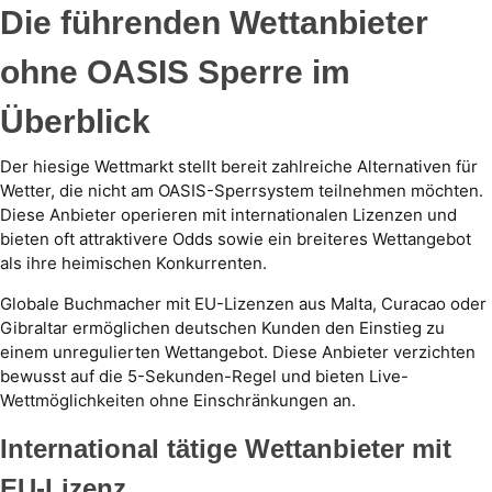
Die führenden Wettanbieter
ohne OASIS Sperre im
Überblick
Der hiesige Wettmarkt stellt bereit zahlreiche Alternativen für
Wetter, die nicht am OASIS-Sperrsystem teilnehmen möchten.
Diese Anbieter operieren mit internationalen Lizenzen und
bieten oft attraktivere Odds sowie ein breiteres Wettangebot
als ihre heimischen Konkurrenten.
Globale Buchmacher mit EU-Lizenzen aus Malta, Curacao oder
Gibraltar ermöglichen deutschen Kunden den Einstieg zu
einem unregulierten Wettangebot. Diese Anbieter verzichten
bewusst auf die 5-Sekunden-Regel und bieten Live-
Wettmöglichkeiten ohne Einschränkungen an.
International tätige Wettanbieter mit
EU-Lizenz