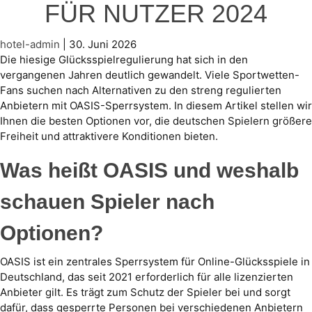
FÜR NUTZER 2024
hotel-admin
|
30. Juni 2026
Die hiesige Glücksspielregulierung hat sich in den
vergangenen Jahren deutlich gewandelt. Viele Sportwetten-
Fans suchen nach Alternativen zu den streng regulierten
Anbietern mit OASIS-Sperrsystem. In diesem Artikel stellen wir
Ihnen die besten Optionen vor, die deutschen Spielern größere
Freiheit und attraktivere Konditionen bieten.
Was heißt OASIS und weshalb
schauen Spieler nach
Optionen?
OASIS ist ein zentrales Sperrsystem für Online-Glücksspiele in
Deutschland, das seit 2021 erforderlich für alle lizenzierten
Anbieter gilt. Es trägt zum Schutz der Spieler bei und sorgt
dafür, dass gesperrte Personen bei verschiedenen Anbietern