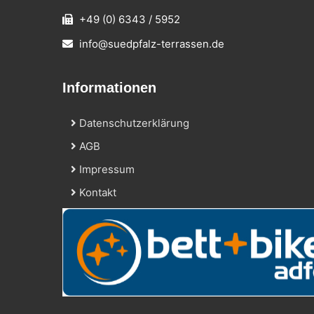
+49 (0) 6343 / 5952
info@suedpfalz-terrassen.de
Informationen
Datenschutzerklärung
AGB
Impressum
Kontakt