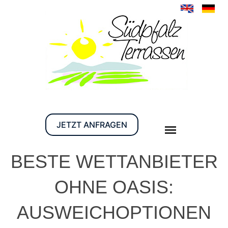
JETZT ANFRAGEN
BESTE WETTANBIETER
OHNE OASIS:
AUSWEICHOPTIONEN