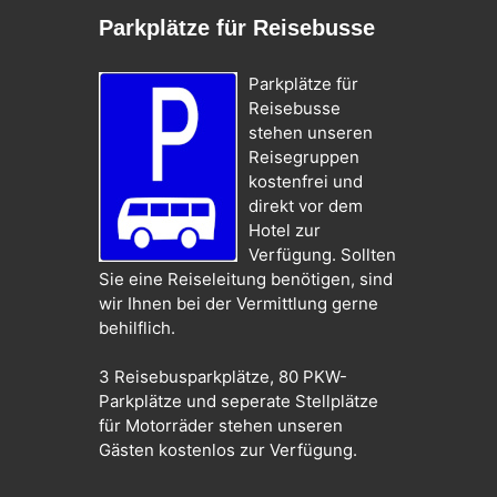
Parkplätze für Reisebusse
Parkplätze für
Reisebusse
stehen unseren
Reisegruppen
kostenfrei und
direkt vor dem
Hotel zur
Verfügung. Sollten
Sie eine Reiseleitung benötigen, sind
wir Ihnen bei der Vermittlung gerne
behilflich.
3 Reisebusparkplätze, 80 PKW-
Parkplätze und seperate Stellplätze
für Motorräder stehen unseren
Gästen kostenlos zur Verfügung.