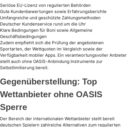
Seriöse EU-Lizenz von regulierten Behörden
Gute Kundenbewertungen sowie Erfahrungsberichte
Umfangreiche und geschützte Zahlungsmethoden
Deutscher Kundenservice rund um die Uhr
Klare Bedingungen für Boni sowie Allgemeine
Geschäftsbedingungen
Zudem empfiehlt sich die Prüfung der angebotenen
Sportarten, der Wettquoten im Vergleich sowie der
Verfügbarkeit mobiler Apps. Ein verantwortungsvoller Anbieter
stellt auch ohne OASIS-Anbindung Instrumente zur
Selbstlimitierung bereit.
Gegenüberstellung: Top
Wettanbieter ohne OASIS
Sperre
Der Bereich der internationalen Wettanbieter stellt bereit
deutschen Spielern zahlreiche Alternativen zum regulierten