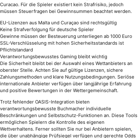
Curacao. Für die Spieler existiert kein Strafrisiko, jedoch
müssen Steuerfragen bei Gewinnsummen beachtet werden.
EU-Lizenzen aus Malta und Curaçao sind rechtsgültig
Keine Strafverfolgung für deutsche Spieler
Gewinne müssen der Besteuerung unterliegen ab 1000 Euro
SSL-Verschlüsselung mit hohen Sicherheitsstandards ist
Pflichtstandard
Verantwortungsbewusstes Gaming bleibt wichtig
Die Sicherheit bleibt bei der Auswahl eines Wettanbieters an
oberster Stelle. Achten Sie auf gültige Lizenzen, sichere
Zahlungsmethoden und klare Nutzungsbedingungen. Seriöse
internationale Anbieter verfügen über langjährige Erfahrung
und positive Bewertungen in der Wettergemeinschaft.
Trotz fehlender OASIS-Integration bieten
verantwortungsbewusste Buchmacher individuelle
Beschränkungen und Selbstschutz-Funktionen an. Diese Tools
ermöglichen Spielern die Kontrolle des eigenen
Wettverhaltens. Ferner sollten Sie nur bei Anbietern spielen,
die über unabhängige Prüfsiegel verfügen und gerechte Odds