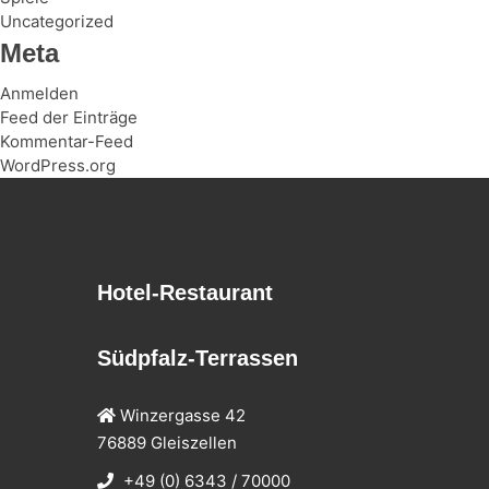
Uncategorized
Meta
Anmelden
Feed der Einträge
Kommentar-Feed
WordPress.org
Hotel-Restaurant
Südpfalz-Terrassen
Winzergasse 42
76889 Gleiszellen
+49 (0) 6343 / 70000