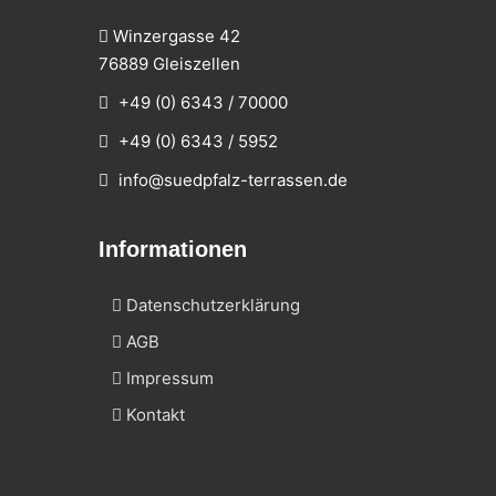
Winzergasse 42
76889 Gleiszellen
+49 (0) 6343 / 70000
+49 (0) 6343 / 5952
info@suedpfalz-terrassen.de
Informationen
Datenschutzerklärung
AGB
Impressum
Kontakt