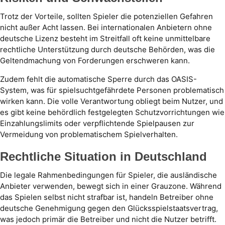
Trotz der Vorteile, sollten Spieler die potenziellen Gefahren
nicht außer Acht lassen. Bei internationalen Anbietern ohne
deutsche Lizenz besteht im Streitfall oft keine unmittelbare
rechtliche Unterstützung durch deutsche Behörden, was die
Geltendmachung von Forderungen erschweren kann.
Zudem fehlt die automatische Sperre durch das OASIS-
System, was für spielsuchtgefährdete Personen problematisch
wirken kann. Die volle Verantwortung obliegt beim Nutzer, und
es gibt keine behördlich festgelegten Schutzvorrichtungen wie
Einzahlungslimits oder verpflichtende Spielpausen zur
Vermeidung von problematischem Spielverhalten.
Rechtliche Situation in Deutschland
Die legale Rahmenbedingungen für Spieler, die ausländische
Anbieter verwenden, bewegt sich in einer Grauzone. Während
das Spielen selbst nicht strafbar ist, handeln Betreiber ohne
deutsche Genehmigung gegen den Glücksspielstaatsvertrag,
was jedoch primär die Betreiber und nicht die Nutzer betrifft.