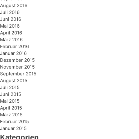
August 2016
Juli 2016
Juni 2016
Mai 2016
April 2016
März 2016
Februar 2016
Januar 2016
Dezember 2015
November 2015
September 2015
August 2015
Juli 2015
Juni 2015
Mai 2015
April 2015
März 2015
Februar 2015
Januar 2015
Kategorien