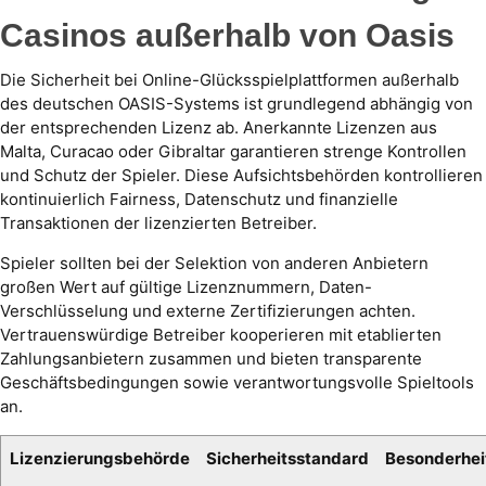
Casinos außerhalb von Oasis
Die Sicherheit bei Online-Glücksspielplattformen außerhalb
des deutschen OASIS-Systems ist grundlegend abhängig von
der entsprechenden Lizenz ab. Anerkannte Lizenzen aus
Malta, Curacao oder Gibraltar garantieren strenge Kontrollen
und Schutz der Spieler. Diese Aufsichtsbehörden kontrollieren
kontinuierlich Fairness, Datenschutz und finanzielle
Transaktionen der lizenzierten Betreiber.
Spieler sollten bei der Selektion von anderen Anbietern
großen Wert auf gültige Lizenznummern, Daten-
Verschlüsselung und externe Zertifizierungen achten.
Vertrauenswürdige Betreiber kooperieren mit etablierten
Zahlungsanbietern zusammen und bieten transparente
Geschäftsbedingungen sowie verantwortungsvolle Spieltools
an.
Lizenzierungsbehörde
Sicherheitsstandard
Besonderhei