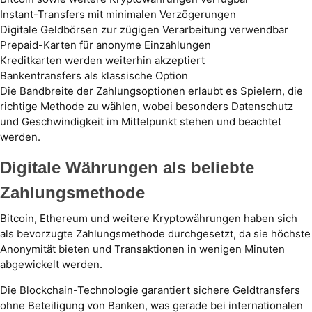
Instant-Transfers mit minimalen Verzögerungen
Digitale Geldbörsen zur zügigen Verarbeitung verwendbar
Prepaid-Karten für anonyme Einzahlungen
Kreditkarten werden weiterhin akzeptiert
Bankentransfers als klassische Option
Die Bandbreite der Zahlungsoptionen erlaubt es Spielern, die
richtige Methode zu wählen, wobei besonders Datenschutz
und Geschwindigkeit im Mittelpunkt stehen und beachtet
werden.
Digitale Währungen als beliebte
Zahlungsmethode
Bitcoin, Ethereum und weitere Kryptowährungen haben sich
als bevorzugte Zahlungsmethode durchgesetzt, da sie höchste
Anonymität bieten und Transaktionen in wenigen Minuten
abgewickelt werden.
Die Blockchain-Technologie garantiert sichere Geldtransfers
ohne Beteiligung von Banken, was gerade bei internationalen