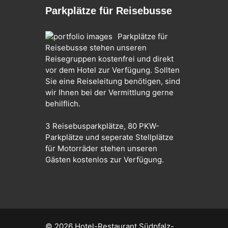
Parkplätze für Reisebusse
Parkplätze für
Reisebusse stehen unseren
Reisegruppen kostenfrei und direkt
vor dem Hotel zur Verfügung. Sollten
Sie eine Reiseleitung benötigen, sind
wir Ihnen bei der Vermittlung gerne
behilflich.
3 Reisebusparkplätze, 80 PKW-
Parkplätze und seperate Stellplätze
für Motorräder stehen unseren
Gästen kostenlos zur Verfügung.
© 2026
Hotel-Restaurant Südpfalz-