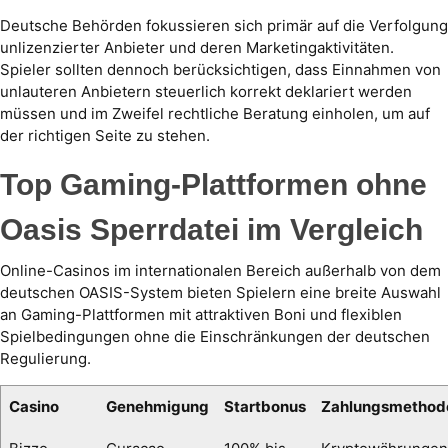
Deutsche Behörden fokussieren sich primär auf die Verfolgung
unlizenzierter Anbieter und deren Marketingaktivitäten.
Spieler sollten dennoch berücksichtigen, dass Einnahmen von
unlauteren Anbietern steuerlich korrekt deklariert werden
müssen und im Zweifel rechtliche Beratung einholen, um auf
der richtigen Seite zu stehen.
Top Gaming-Plattformen ohne
Oasis Sperrdatei im Vergleich
Online-Casinos im internationalen Bereich außerhalb von dem
deutschen OASIS-System bieten Spielern eine breite Auswahl
an Gaming-Plattformen mit attraktiven Boni und flexiblen
Spielbedingungen ohne die Einschränkungen der deutschen
Regulierung.
Casino
Genehmigung
Startbonus
Zahlungsmethod