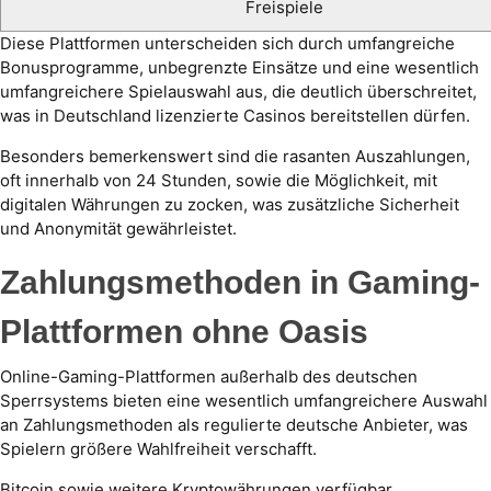
Freispiele
Diese Plattformen unterscheiden sich durch umfangreiche
Bonusprogramme, unbegrenzte Einsätze und eine wesentlich
umfangreichere Spielauswahl aus, die deutlich überschreitet,
was in Deutschland lizenzierte Casinos bereitstellen dürfen.
Besonders bemerkenswert sind die rasanten Auszahlungen,
oft innerhalb von 24 Stunden, sowie die Möglichkeit, mit
digitalen Währungen zu zocken, was zusätzliche Sicherheit
und Anonymität gewährleistet.
Zahlungsmethoden in Gaming-
Plattformen ohne Oasis
Online-Gaming-Plattformen außerhalb des deutschen
Sperrsystems bieten eine wesentlich umfangreichere Auswahl
an Zahlungsmethoden als regulierte deutsche Anbieter, was
Spielern größere Wahlfreiheit verschafft.
Bitcoin sowie weitere Kryptowährungen verfügbar