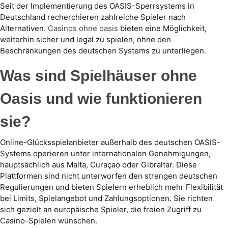
Seit der Implementierung des OASIS-Sperrsystems in
Deutschland recherchieren zahlreiche Spieler nach
Alternativen.
Casinos ohne oasis
bieten eine Möglichkeit,
weiterhin sicher und legal zu spielen, ohne den
Beschränkungen des deutschen Systems zu unterliegen.
Was sind Spielhäuser ohne
Oasis und wie funktionieren
sie?
Online-Glücksspielanbieter außerhalb des deutschen OASIS-
Systems operieren unter internationalen Genehmigungen,
hauptsächlich aus Malta, Curaçao oder Gibraltar. Diese
Plattformen sind nicht unterworfen den strengen deutschen
Regulierungen und bieten Spielern erheblich mehr Flexibilität
bei Limits, Spielangebot und Zahlungsoptionen. Sie richten
sich gezielt an europäische Spieler, die freien Zugriff zu
Casino-Spielen wünschen.