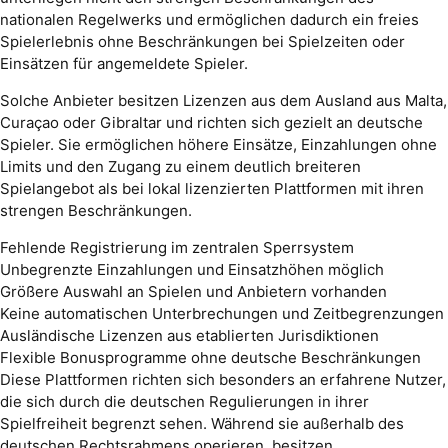
nationalen Regelwerks und ermöglichen dadurch ein freies
Spielerlebnis ohne Beschränkungen bei Spielzeiten oder
Einsätzen für angemeldete Spieler.
Solche Anbieter besitzen Lizenzen aus dem Ausland aus Malta,
Curaçao oder Gibraltar und richten sich gezielt an deutsche
Spieler. Sie ermöglichen höhere Einsätze, Einzahlungen ohne
Limits und den Zugang zu einem deutlich breiteren
Spielangebot als bei lokal lizenzierten Plattformen mit ihren
strengen Beschränkungen.
Fehlende Registrierung im zentralen Sperrsystem
Unbegrenzte Einzahlungen und Einsatzhöhen möglich
Größere Auswahl an Spielen und Anbietern vorhanden
Keine automatischen Unterbrechungen und Zeitbegrenzungen
Ausländische Lizenzen aus etablierten Jurisdiktionen
Flexible Bonusprogramme ohne deutsche Beschränkungen
Diese Plattformen richten sich besonders an erfahrene Nutzer,
die sich durch die deutschen Regulierungen in ihrer
Spielfreiheit begrenzt sehen. Während sie außerhalb des
deutschen Rechtsrahmens operieren, besitzen