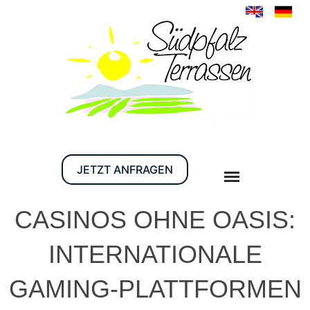
JETZT ANFRAGEN
CASINOS OHNE OASIS:
INTERNATIONALE
GAMING-PLATTFORMEN