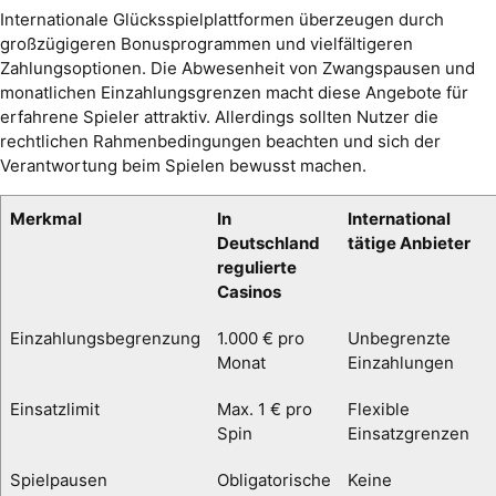
Internationale Glücksspielplattformen überzeugen durch
großzügigeren Bonusprogrammen und vielfältigeren
Zahlungsoptionen. Die Abwesenheit von Zwangspausen und
monatlichen Einzahlungsgrenzen macht diese Angebote für
erfahrene Spieler attraktiv. Allerdings sollten Nutzer die
rechtlichen Rahmenbedingungen beachten und sich der
Verantwortung beim Spielen bewusst machen.
Merkmal
In
International
Deutschland
tätige Anbieter
regulierte
Casinos
Einzahlungsbegrenzung
1.000 € pro
Unbegrenzte
Monat
Einzahlungen
Einsatzlimit
Max. 1 € pro
Flexible
Spin
Einsatzgrenzen
Spielpausen
Obligatorische
Keine