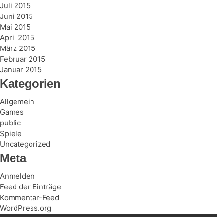
Juli 2015
Juni 2015
Mai 2015
April 2015
März 2015
Februar 2015
Januar 2015
Kategorien
Allgemein
Games
public
Spiele
Uncategorized
Meta
Anmelden
Feed der Einträge
Kommentar-Feed
WordPress.org