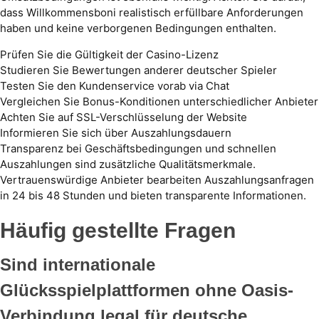
dass Willkommensboni realistisch erfüllbare Anforderungen
haben und keine verborgenen Bedingungen enthalten.
Prüfen Sie die Gültigkeit der Casino-Lizenz
Studieren Sie Bewertungen anderer deutscher Spieler
Testen Sie den Kundenservice vorab via Chat
Vergleichen Sie Bonus-Konditionen unterschiedlicher Anbieter
Achten Sie auf SSL-Verschlüsselung der Website
Informieren Sie sich über Auszahlungsdauern
Transparenz bei Geschäftsbedingungen und schnellen
Auszahlungen sind zusätzliche Qualitätsmerkmale.
Vertrauenswürdige Anbieter bearbeiten Auszahlungsanfragen
in 24 bis 48 Stunden und bieten transparente Informationen.
Häufig gestellte Fragen
Sind internationale
Glücksspielplattformen ohne Oasis-
Verbindung legal für deutsche