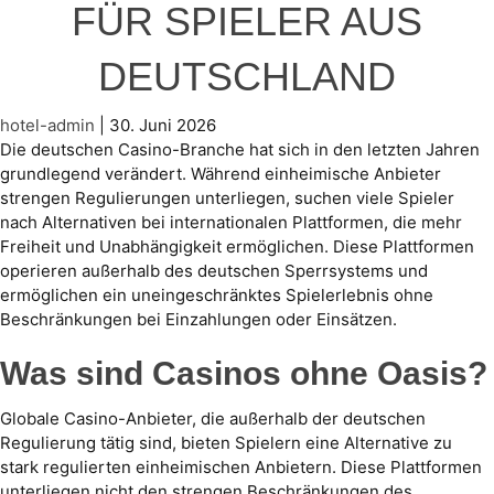
FÜR SPIELER AUS
DEUTSCHLAND
hotel-admin
|
30. Juni 2026
Die deutschen Casino-Branche hat sich in den letzten Jahren
grundlegend verändert. Während einheimische Anbieter
strengen Regulierungen unterliegen, suchen viele Spieler
nach Alternativen bei internationalen Plattformen, die mehr
Freiheit und Unabhängigkeit ermöglichen. Diese Plattformen
operieren außerhalb des deutschen Sperrsystems und
ermöglichen ein uneingeschränktes Spielerlebnis ohne
Beschränkungen bei Einzahlungen oder Einsätzen.
Was sind Casinos ohne Oasis?
Globale Casino-Anbieter, die außerhalb der deutschen
Regulierung tätig sind, bieten Spielern eine Alternative zu
stark regulierten einheimischen Anbietern. Diese Plattformen
unterliegen nicht den strengen Beschränkungen des