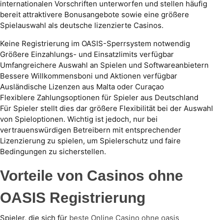
internationalen Vorschriften unterworfen und stellen häufig
bereit attraktivere Bonusangebote sowie eine größere
Spielauswahl als deutsche lizenzierte Casinos.
Keine Registrierung im OASIS-Sperrsystem notwendig
Größere Einzahlungs- und Einsatzlimits verfügbar
Umfangreichere Auswahl an Spielen und Softwareanbietern
Bessere Willkommensboni und Aktionen verfügbar
Ausländische Lizenzen aus Malta oder Curaçao
Flexiblere Zahlungsoptionen für Spieler aus Deutschland
Für Spieler stellt dies dar größere Flexibilität bei der Auswahl
von Spieloptionen. Wichtig ist jedoch, nur bei
vertrauenswürdigen Betreibern mit entsprechender
Lizenzierung zu spielen, um Spielerschutz und faire
Bedingungen zu sicherstellen.
Vorteile von Casinos ohne
OASIS Registrierung
Spieler, die sich für
beste Online Casino ohne oasis