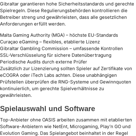
Gibraltar garantieren hohe Sicherheitsstandards und gerechte
Spielregeln. Diese Regulierungsbehörden kontrollieren die
Betreiber streng und gewährleisten, dass alle gesetzlichen
Anforderungen erfüllt werden.
Malta Gaming Authority (MGA) – höchste EU-Standards
Curaçao eGaming – flexibles, etablierte Lizenz
Gibraltar Gambling Commission – umfassende Kontrollen
SSL-Verschlüsselung für sichere Datenübertragung
Periodische Audits durch externe Prüfer
Zusätzlich zur Lizenzierung sollten Spieler auf Zertifikate von
eCOGRA oder iTech Labs achten. Diese unabhängigen
Prüfstellen überprüfen die RNG-Systeme und Gewinnquoten
kontinuierlich, um gerechte Spielverhältnisse zu
gewährleisten.
Spielauswahl und Software
Top-Anbieter ohne OASIS arbeiten zusammen mit etablierten
Software-Anbietern wie NetEnt, Microgaming, Play’n GO und
Evolution Gaming. Das Spielangebot beinhaltet in der Regel