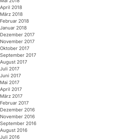
Mai 2018
April 2018
März 2018
Februar 2018
Januar 2018
Dezember 2017
November 2017
Oktober 2017
September 2017
August 2017
Juli 2017
Juni 2017
Mai 2017
April 2017
März 2017
Februar 2017
Dezember 2016
November 2016
September 2016
August 2016
Juli 2016