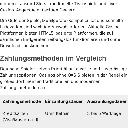
mehrere tausend Slots, traditionelle Tischspiele und Live-
Casino-Angebote mit echten Dealern.
Die Güte der Spiele, Mobilgeräte-Kompatibilität und schnelle
Ladezeiten sind wichtige Auswahlkriterien. Aktuelle Casino-
Plattformen bieten HTML5-basierte Plattformen, die auf
sämtlichen Endgeräten reibungslos funktionieren und ohne
Downloads auskommen.
Zahlungsmethoden im Vergleich
Deutsche Spieler setzen Priorität auf diverse und zuverlässige
Zahlungsoptionen. Casinos ohne OASIS bieten in der Regel ein
großes Sortiment an traditionellen und modernen
Zahlungsmethoden an.
Zahlungsmethode
Einzahlungsdauer
Auszahlungsdauer
Kreditkarten
Unmittelbar
3 bis 5 Werktage
(Visa/Mastercard)