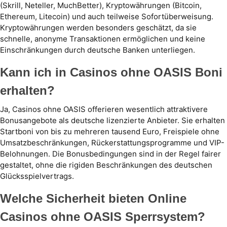
(Skrill, Neteller, MuchBetter), Kryptowährungen (Bitcoin,
Ethereum, Litecoin) und auch teilweise Sofortüberweisung.
Kryptowährungen werden besonders geschätzt, da sie
schnelle, anonyme Transaktionen ermöglichen und keine
Einschränkungen durch deutsche Banken unterliegen.
Kann ich in Casinos ohne OASIS Boni
erhalten?
Ja, Casinos ohne OASIS offerieren wesentlich attraktivere
Bonusangebote als deutsche lizenzierte Anbieter. Sie erhalten
Startboni von bis zu mehreren tausend Euro, Freispiele ohne
Umsatzbeschränkungen, Rückerstattungsprogramme und VIP-
Belohnungen. Die Bonusbedingungen sind in der Regel fairer
gestaltet, ohne die rigiden Beschränkungen des deutschen
Glücksspielvertrags.
Welche Sicherheit bieten Online
Casinos ohne OASIS Sperrsystem?