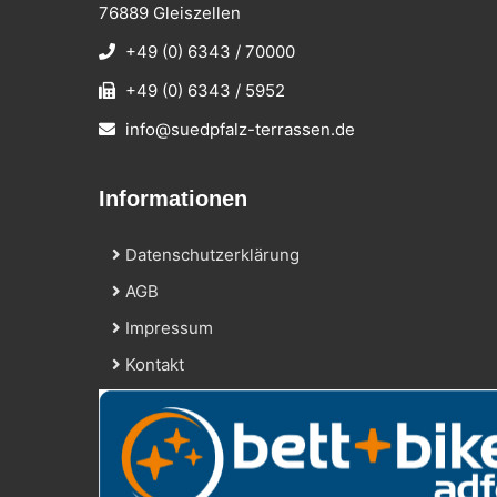
76889 Gleiszellen
+49 (0) 6343 / 70000
+49 (0) 6343 / 5952
info@suedpfalz-terrassen.de
Informationen
Datenschutzerklärung
AGB
Impressum
Kontakt