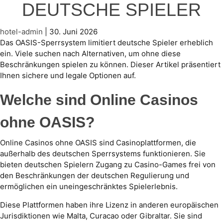
DEUTSCHE SPIELER
hotel-admin
|
30. Juni 2026
Das OASIS-Sperrsystem limitiert deutsche Spieler erheblich
ein. Viele suchen nach Alternativen, um ohne diese
Beschränkungen spielen zu können. Dieser Artikel präsentiert
Ihnen sichere und legale Optionen auf.
Welche sind Online Casinos
ohne OASIS?
Online Casinos ohne OASIS sind Casinoplattformen, die
außerhalb des deutschen Sperrsystems funktionieren. Sie
bieten deutschen Spielern Zugang zu Casino-Games frei von
den Beschränkungen der deutschen Regulierung und
ermöglichen ein uneingeschränktes Spielerlebnis.
Diese Plattformen haben ihre Lizenz in anderen europäischen
Jurisdiktionen wie Malta, Curacao oder Gibraltar. Sie sind