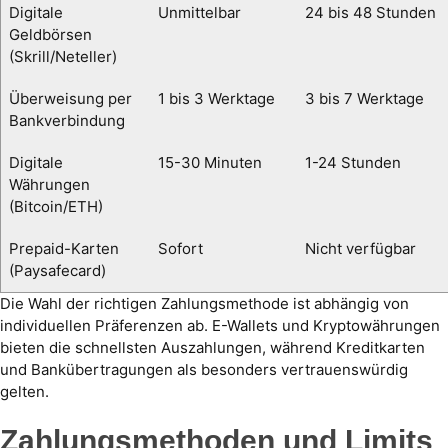
Digitale
Unmittelbar
24 bis 48 Stunden
Geldbörsen
(Skrill/Neteller)
Überweisung per
1 bis 3 Werktage
3 bis 7 Werktage
Bankverbindung
Digitale
15-30 Minuten
1-24 Stunden
Währungen
(Bitcoin/ETH)
Prepaid-Karten
Sofort
Nicht verfügbar
(Paysafecard)
Die Wahl der richtigen Zahlungsmethode ist abhängig von
individuellen Präferenzen ab. E-Wallets und Kryptowährungen
bieten die schnellsten Auszahlungen, während Kreditkarten
und Bankübertragungen als besonders vertrauenswürdig
gelten.
Zahlungsmethoden und Limits