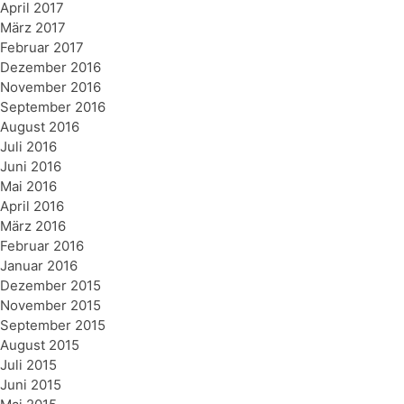
April 2017
März 2017
Februar 2017
Dezember 2016
November 2016
September 2016
August 2016
Juli 2016
Juni 2016
Mai 2016
April 2016
März 2016
Februar 2016
Januar 2016
Dezember 2015
November 2015
September 2015
August 2015
Juli 2015
Juni 2015