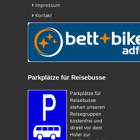
Impressum
Kontakt
Parkplätze für Reisebusse
Parkplätze für
Reisebusse
stehen unseren
Reisegruppen
kostenfrei und
direkt vor dem
Hotel zur