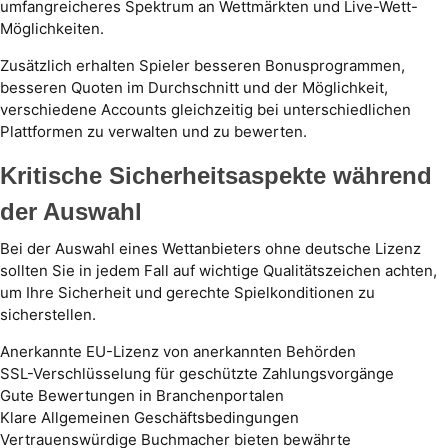
umfangreicheres Spektrum an Wettmärkten und Live-Wett-
Möglichkeiten.
Zusätzlich erhalten Spieler besseren Bonusprogrammen,
besseren Quoten im Durchschnitt und der Möglichkeit,
verschiedene Accounts gleichzeitig bei unterschiedlichen
Plattformen zu verwalten und zu bewerten.
Kritische Sicherheitsaspekte während
der Auswahl
Bei der Auswahl eines Wettanbieters ohne deutsche Lizenz
sollten Sie in jedem Fall auf wichtige Qualitätszeichen achten,
um Ihre Sicherheit und gerechte Spielkonditionen zu
sicherstellen.
Anerkannte EU-Lizenz von anerkannten Behörden
SSL-Verschlüsselung für geschützte Zahlungsvorgänge
Gute Bewertungen in Branchenportalen
Klare Allgemeinen Geschäftsbedingungen
Vertrauenswürdige Buchmacher bieten bewährte