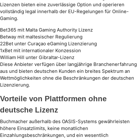
Lizenzen bieten eine zuverlässige Option und operieren
vollständig legal innerhalb der EU-Regelungen für Online-
Gaming.
Bet365 mit Malta Gaming Authority Lizenz
Betway mit maltesischer Regulierung
22Bet unter Curaçao eGaming Lizenzierung
1xBet mit internationaler Konzession
William Hill unter Gibraltar-Lizenz
Diese Anbieter verfügen über langjährige Branchenerfahrung
aus und bieten deutschen Kunden ein breites Spektrum an
Wettmöglichkeiten ohne die Beschränkungen der deutschen
Lizenzierung.
Vorteile von Plattformen ohne
deutsche Lizenz
Buchmacher außerhalb des OASIS-Systems gewährleisten
höhere Einsatzlimits, keine monatlichen
Einzahlungsbeschränkungen, und ein wesentlich