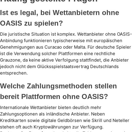
Ist es legal, bei Wettanbietern ohne
OASIS zu spielen?
Die juristische Situation ist komplex. Wettanbieter ohne OASIS-
Anbindung funktionieren typischerweise mit europäischen
Genehmigungen aus Curacao oder Malta. Für deutsche Spieler
ist die Verwendung solcher Plattformen eine rechtliche
Grauzone, da keine aktive Verfolgung stattfindet, die Anbieter
jedoch nicht dem Glücksspielstaatsvertrag Deutschlands
entsprechen.
Welche Zahlungsmethoden stellen
bereit Plattformen ohne OASIS?
Internationale Wettanbieter bieten deutlich mehr
Zahlungsoptionen als inländische Anbieter. Neben
Kreditkarten sowie digitale Geldbörsen wie Skrill und Neteller
stehen oft auch Kryptowährungen zur Verfügung.