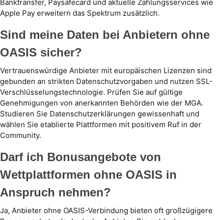
Banktransfer, Paysafecard und aktuelle Zahlungsservices wie
Apple Pay erweitern das Spektrum zusätzlich.
Sind meine Daten bei Anbietern ohne
OASIS sicher?
Vertrauenswürdige Anbieter mit europäischen Lizenzen sind
gebunden an strikten Datenschutzvorgaben und nutzen SSL-
Verschlüsselungstechnologie. Prüfen Sie auf gültige
Genehmigungen von anerkannten Behörden wie der MGA.
Studieren Sie Datenschutzerklärungen gewissenhaft und
wählen Sie etablierte Plattformen mit positivem Ruf in der
Community.
Darf ich Bonusangebote von
Wettplattformen ohne OASIS in
Anspruch nehmen?
Ja, Anbieter ohne OASIS-Verbindung bieten oft großzügigere