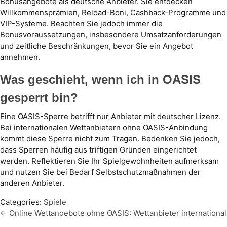
Bonusangebote als deutsche Anbieter. Sie entdecken
Willkommensprämien, Reload-Boni, Cashback-Programme und
VIP-Systeme. Beachten Sie jedoch immer die
Bonusvoraussetzungen, insbesondere Umsatzanforderungen
und zeitliche Beschränkungen, bevor Sie ein Angebot
annehmen.
Was geschieht, wenn ich in OASIS
gesperrt bin?
Eine OASIS-Sperre betrifft nur Anbieter mit deutscher Lizenz.
Bei internationalen Wettanbietern ohne OASIS-Anbindung
kommt diese Sperre nicht zum Tragen. Bedenken Sie jedoch,
dass Sperren häufig aus triftigen Gründen eingerichtet
werden. Reflektieren Sie Ihr Spielgewohnheiten aufmerksam
und nutzen Sie bei Bedarf Selbstschutzmaßnahmen der
anderen Anbieter.
Categories:
Spiele
←
Online Wettangebote ohne OASIS: Wettanbieter international
Beitragsnavigation
nutzen