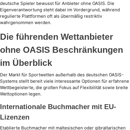
deutsche Spieler bewusst für Anbieter ohne OASIS. Die
Eigenverantwortung steht dabei im Vordergrund, während
regulierte Plattformen oft als übermäßig restriktiv
wahrgenommen werden.
Die führenden Wettanbieter
ohne OASIS Beschränkungen
im Überblick
Der Markt für Sportwetten außerhalb des deutschen OASIS-
Systems stellt bereit viele interessante Optionen für erfahrene
Wettbegeisterte, die großen Fokus auf Flexibilität sowie breite
Wettoptionen legen.
Internationale Buchmacher mit EU-
Lizenzen
Etablierte Buchmacher mit maltesischen oder gibraltarischen