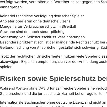
verfolgt werden, verstoßen die Betreiber selbst gegen den Staa
einhergehen.
Keinerlei rechtliche Verfolgung deutscher Spieler
Anbieter operieren ohne deutsche Lizenz
Mangelhafter Verbraucherschutz im Streitfall
Gewinne sind dennoch steuerpflichtig
Verletzung von Selbstausschluss-Vereinbarungen
Besonders problematisch ist der mangelnde Rechtsschutz bei A
Geltendmachung von Ansprüchen gestaltet sich schwierig. Zud
Trotz der rechtlichen Unsicherheiten nutzen viele Spieler die
abzuwägen. Experten empfehlen, sich vor der Anmeldung ausfü
spielen.
Risiken sowie Spielerschutz b
Während
Wetten ohne OASIS
für zahlreiche Spieler eine verlo
Spielerschutz und die juristische Unklarheit bei unregulierten 
Internationale Buchmacher ohne deutsche Lizenz sind nicht 