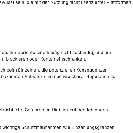
wusst sein, die mit der Nutzung nicht lizenzierter Plattformen
tsche Gerichte sind häufig nicht zuständig, und die
rn blockieren oder Konten einschränken.
lich beim Einzelnen, die potenziellen Konsequenzen
i bekannten Anbietern mit nachweisbarer Reputation zu
trächtliche Gefahren im Hinblick auf den fehlenden
ass wichtige Schutzmaßnahmen wie Einzahlungsgrenzen,