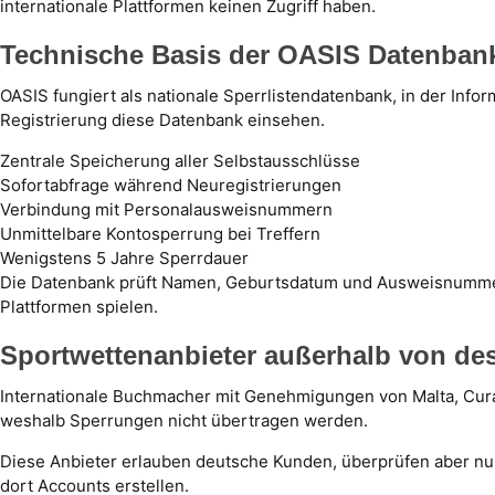
internationale Plattformen keinen Zugriff haben.
Technische Basis der OASIS Datenban
OASIS fungiert als nationale Sperrlistendatenbank, in der Info
Registrierung diese Datenbank einsehen.
Zentrale Speicherung aller Selbstausschlüsse
Sofortabfrage während Neuregistrierungen
Verbindung mit Personalausweisnummern
Unmittelbare Kontosperrung bei Treffern
Wenigstens 5 Jahre Sperrdauer
Die Datenbank prüft Namen, Geburtsdatum und Ausweisnummer. I
Plattformen spielen.
Sportwettenanbieter außerhalb von d
Internationale Buchmacher mit Genehmigungen von Malta, Cur
weshalb Sperrungen nicht übertragen werden.
Diese Anbieter erlauben deutsche Kunden, überprüfen aber nur
dort Accounts erstellen.