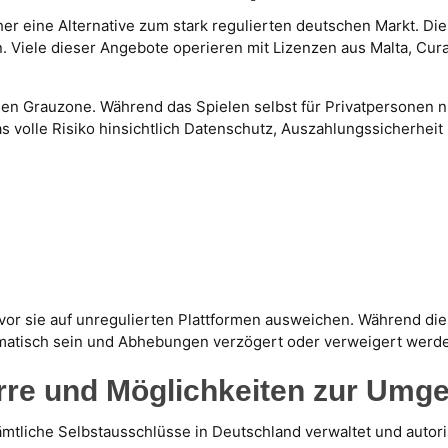
her eine Alternative zum stark regulierten deutschen Markt. D
. Viele dieser Angebote operieren mit Lizenzen aus Malta, Cur
hen Grauzone. Während das Spielen selbst für Privatpersonen ni
s volle Risiko hinsichtlich Datenschutz, Auszahlungssicherheit 
r sie auf unregulierten Plattformen ausweichen. Während die t
isch sein und Abhebungen verzögert oder verweigert werden,
rre und Möglichkeiten zur Umg
mtliche Selbstausschlüsse in Deutschland verwaltet und autoris