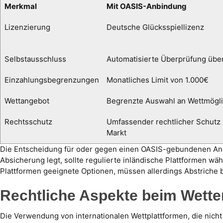
Merkmal
Mit OASIS-Anbindung
Lizenzierung
Deutsche Glücksspiellizenz
Selbstausschluss
Automatisierte Überprüfung übe
Einzahlungsbegrenzungen
Monatliches Limit von 1.000€
Wettangebot
Begrenzte Auswahl an Wettmögli
Rechtsschutz
Umfassender rechtlicher Schutz
Markt
Die Entscheidung für oder gegen einen OASIS-gebundenen Anbi
Absicherung legt, sollte regulierte inländische Plattformen wä
Plattformen geeignete Optionen, müssen allerdings Abstriche
Rechtliche Aspekte beim Wett
Die Verwendung von internationalen Wettplattformen, die nicht