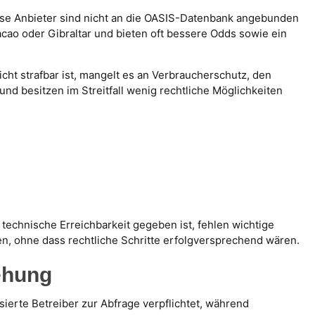
iese Anbieter sind nicht an die OASIS-Datenbank angebunden
acao oder Gibraltar und bieten oft bessere Odds sowie ein
cht strafbar ist, mangelt es an Verbraucherschutz, den
und besitzen im Streitfall wenig rechtliche Möglichkeiten
echnische Erreichbarkeit gegeben ist, fehlen wichtige
 ohne dass rechtliche Schritte erfolgversprechend wären.
ehung
ierte Betreiber zur Abfrage verpflichtet, während