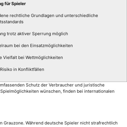
 für Spieler
ene rechtliche Grundlagen und unterschiedliche
tsstandards
ng trotz aktiver Sperrung möglich
lraum bei den Einsatzmöglichkeiten
e Vielfalt bei Wettmöglichkeiten
isiko in Konfliktfällen
umfassenden Schutz der Verbraucher und juristische
d Spielmöglichkeiten wünschen, finden bei internationalen
n Grauzone. Während deutsche Spieler nicht strafrechtlich