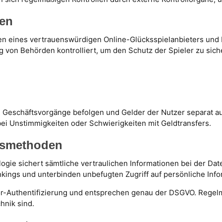
ben
n eines vertrauenswürdigen Online-Glücksspielanbieters und bil
von Behörden kontrolliert, um den Schutz der Spieler zu siche
 Geschäftsvorgänge befolgen und Gelder der Nutzer separat au
bei Unstimmigkeiten oder Schwierigkeiten mit Geldtransfers.
gsmethoden
gie sichert sämtliche vertraulichen Informationen bei der D
ngs und unterbinden unbefugten Zugriff auf persönliche Info
r-Authentifizierung und entsprechen genau der DSGVO. Regelmä
hnik sind.