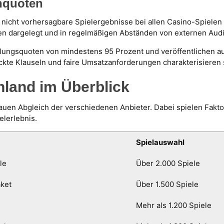
nquoten
und nicht vorhersagbare Spielergebnisse bei allen Casino-Spi
en dargelegt und in regelmäßigen Abständen von externen Audit
hlungsquoten von mindestens 95 Prozent und veröffentlichen au
e Klauseln und faire Umsatzanforderungen charakterisieren s
hland im Überblick
nauen Abgleich der verschiedenen Anbieter. Dabei spielen Fa
elerlebnis.
Spielauswahl
le
Über 2.000 Spiele
ket
Über 1.500 Spiele
Mehr als 1.200 Spiele