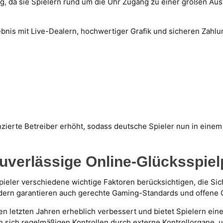
ig, da sie Spielern rund um die Uhr Zugang zu einer großen Au
bnis mit Live-Dealern, hochwertiger Grafik und sicheren Zahlu
enzierte Betreiber erhöht, sodass deutsche Spieler nun in eine
 zuverlässige Online-Glücksspie
ieler verschiedene wichtige Faktoren berücksichtigen, die Sic
ondern garantieren auch gerechte Gaming-Standards und offene 
den letzten Jahren erheblich verbessert und bietet Spielern e
 sich regelmäßigen Kontrollen durch externe Kontrollorgane, 