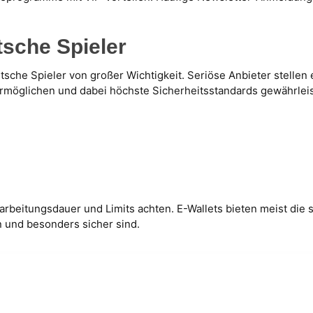
tsche Spieler
eutsche Spieler von großer Wichtigkeit. Seriöse Anbieter stell
rmöglichen und dabei höchste Sicherheitsstandards gewährleis
erarbeitungsdauer und Limits achten. E-Wallets bieten meist 
 und besonders sicher sind.
tschland 2024
r Spieler in Deutschland im Jahr 2024
→