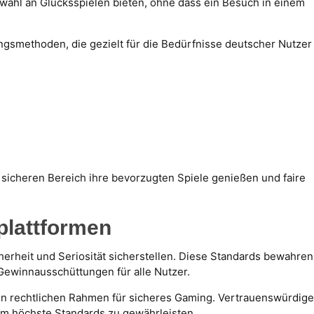
swahl an Glücksspielen bieten, ohne dass ein Besuch in einem
ngsmethoden, die gezielt für die Bedürfnisse deutscher Nutzer
m sicheren Bereich ihre bevorzugten Spiele genießen und faire
lplattformen
herheit und Seriosität sicherstellen. Diese Standards bewahren
Gewinnausschüttungen für alle Nutzer.
inen rechtlichen Rahmen für sicheres Gaming. Vertrauenswürdige
um höchste Standards zu gewährleisten.