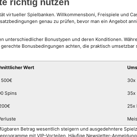
 richtig nutzen
ität virtueller Spielbanken. Willkommensboni, Freispiele und 
satzbedingungen genau zu prüfen, bevor man ein Angebot annim
n unterschiedlicher Bonustypen und deren Konditionen. Währen
f gerechte Bonusbedingungen achten, die praktisch umsetzbar s
nittlicher Wert
Ums
 500€
30x 
00 Spins
35x
 200€
25x 
erluste
Meis
ügbaren Betrag wesentlich steigern und ausgedehntere Spielz
eprogramme mit VIP-Vorteilen. Häufige Newsletter-Anmeldungen