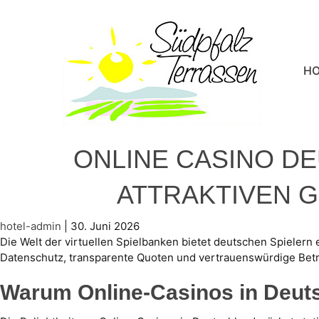
H
ONLINE CASINO DE
ATTRAKTIVEN 
hotel-admin
|
30. Juni 2026
Die Welt der virtuellen Spielbanken bietet deutschen Spieler
Datenschutz, transparente Quoten und vertrauenswürdige Betr
Warum Online-Casinos in Deuts