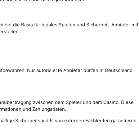
det die Basis für legales Spielen und Sicherheit. Anbieter mit
rstellen.
fbewahren. Nur autorisierte Anbieter dürfen in Deutschland
atenübertragung zwischen dem Spieler und dem Casino. Diese
rmationen und Zahlungsdaten.
ßige Sicherheitsaudits von externen Fachleuten garantieren,