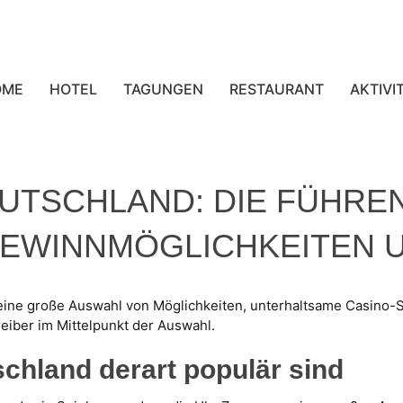
OME
HOTEL
TAGUNGEN
RESTAURANT
AKTIVI
UTSCHLAND: DIE FÜHRE
GEWINNMÖGLICHKEITEN U
n eine große Auswahl von Möglichkeiten, unterhaltsame Casino-
eiber im Mittelpunkt der Auswahl.
chland derart populär sind