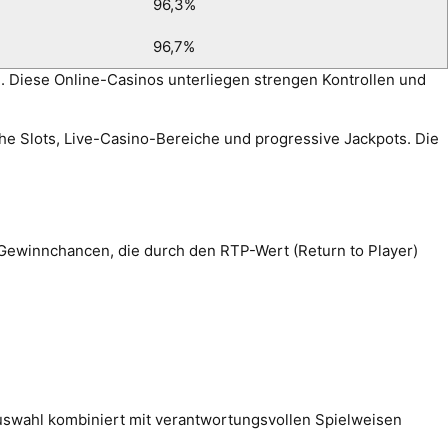
96,3%
96,7%
n. Diese Online-Casinos unterliegen strengen Kontrollen und
che Slots, Live-Casino-Bereiche und progressive Jackpots. Die
 Gewinnchancen, die durch den RTP-Wert (Return to Player)
auswahl kombiniert mit verantwortungsvollen Spielweisen