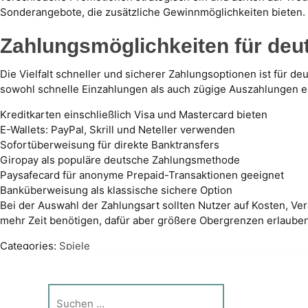
Sonderangebote, die zusätzliche Gewinnmöglichkeiten bieten.
Zahlungsmöglichkeiten für deu
Die Vielfalt schneller und sicherer Zahlungsoptionen ist für d
sowohl schnelle Einzahlungen als auch zügige Auszahlungen e
Kreditkarten einschließlich Visa und Mastercard bieten
E-Wallets: PayPal, Skrill und Neteller verwenden
Sofortüberweisung für direkte Banktransfers
Giropay als populäre deutsche Zahlungsmethode
Paysafecard für anonyme Prepaid-Transaktionen geeignet
Banküberweisung als klassische sichere Option
Bei der Auswahl der Zahlungsart sollten Nutzer auf Kosten, V
mehr Zeit benötigen, dafür aber größere Obergrenzen erlauben
Categories:
Spiele
←
Casino Online ohne OASIS: Alternativen für Spieler aus Deu
Beitragsnavigation
Top Wettanbieter ohne OASIS: Top Sportwetten-Plattformen fü
Suche
nach: