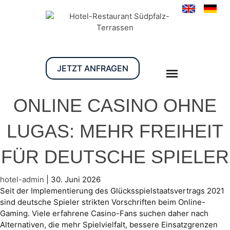
JETZT ANFRAGEN
ONLINE CASINO OHNE
LUGAS: MEHR FREIHEIT
FÜR DEUTSCHE SPIELER
hotel-admin
|
30. Juni 2026
Seit der Implementierung des Glücksspielstaatsvertrags 2021
sind deutsche Spieler strikten Vorschriften beim Online-
Gaming. Viele erfahrene Casino-Fans suchen daher nach
Alternativen, die mehr Spielvielfalt, bessere Einsatzgrenzen