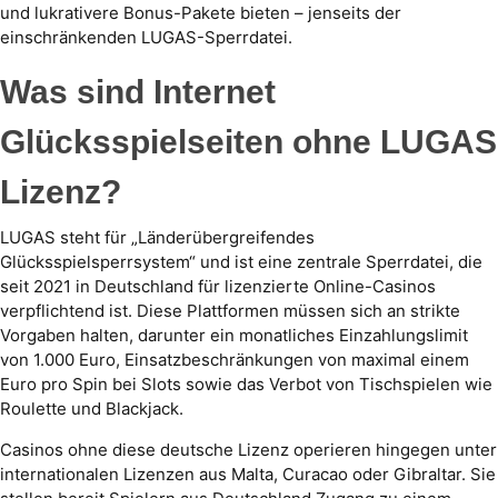
und lukrativere Bonus-Pakete bieten – jenseits der
einschränkenden LUGAS-Sperrdatei.
Was sind Internet
Glücksspielseiten ohne LUGAS
Lizenz?
LUGAS steht für „Länderübergreifendes
Glücksspielsperrsystem“ und ist eine zentrale Sperrdatei, die
seit 2021 in Deutschland für lizenzierte Online-Casinos
verpflichtend ist. Diese Plattformen müssen sich an strikte
Vorgaben halten, darunter ein monatliches Einzahlungslimit
von 1.000 Euro, Einsatzbeschränkungen von maximal einem
Euro pro Spin bei Slots sowie das Verbot von Tischspielen wie
Roulette und Blackjack.
Casinos ohne diese deutsche Lizenz operieren hingegen unter
internationalen Lizenzen aus Malta, Curacao oder Gibraltar. Sie