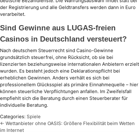
deutsche Bezahldienste. Die Währungsauswahl findet statt bei
der Registrierung und alle Geldtransfers werden dann in Euro
verarbeitet.
Sind Gewinne aus LUGAS-freien
Casinos in Deutschland versteuert?
Nach deutschem Steuerrecht sind Casino-Gewinne
grundsätzlich steuerfrei, ohne Rücksicht, ob sie bei
lizenzierten beziehungsweise internationalen Anbietern erzielt
wurden. Es besteht jedoch eine Deklarationspflicht bei
erheblichen Gewinnen. Anders verhält es sich bei
professionellem Glücksspiel als primäre Einnahmequelle – hier
können steuerliche Verpflichtungen anfallen. Im Zweifelsfall
empfiehlt sich die Beratung durch einen Steuerberater für
individuelle Beratung.
Categories:
Spiele
←
Wettanbieter ohne OASIS: Größere Flexibilität beim Wetten
Beitragsnavigation
im Internet
Die führenden Internet Spielhallen ohne Lugas für sicheres