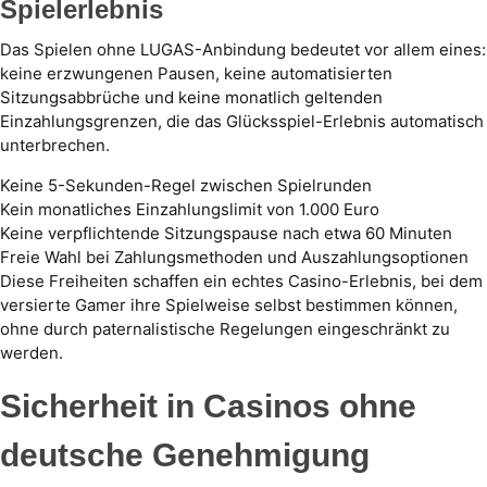
Spielerlebnis
Das Spielen ohne LUGAS-Anbindung bedeutet vor allem eines:
keine erzwungenen Pausen, keine automatisierten
Sitzungsabbrüche und keine monatlich geltenden
Einzahlungsgrenzen, die das Glücksspiel-Erlebnis automatisch
unterbrechen.
Keine 5-Sekunden-Regel zwischen Spielrunden
Kein monatliches Einzahlungslimit von 1.000 Euro
Keine verpflichtende Sitzungspause nach etwa 60 Minuten
Freie Wahl bei Zahlungsmethoden und Auszahlungsoptionen
Diese Freiheiten schaffen ein echtes Casino-Erlebnis, bei dem
versierte Gamer ihre Spielweise selbst bestimmen können,
ohne durch paternalistische Regelungen eingeschränkt zu
werden.
Sicherheit in Casinos ohne
deutsche Genehmigung