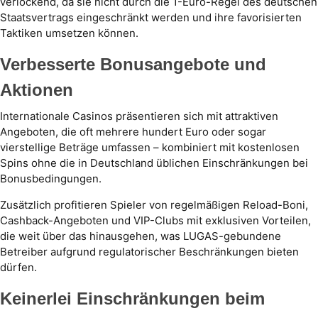
verlockend, da sie nicht durch die 1-Euro-Regel des deutschen
Staatsvertrags eingeschränkt werden und ihre favorisierten
Taktiken umsetzen können.
Verbesserte Bonusangebote und
Aktionen
Internationale Casinos präsentieren sich mit attraktiven
Angeboten, die oft mehrere hundert Euro oder sogar
vierstellige Beträge umfassen – kombiniert mit kostenlosen
Spins ohne die in Deutschland üblichen Einschränkungen bei
Bonusbedingungen.
Zusätzlich profitieren Spieler von regelmäßigen Reload-Boni,
Cashback-Angeboten und VIP-Clubs mit exklusiven Vorteilen,
die weit über das hinausgehen, was LUGAS-gebundene
Betreiber aufgrund regulatorischer Beschränkungen bieten
dürfen.
Keinerlei Einschränkungen beim