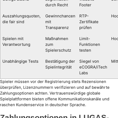
durch Recht
Footer
Auszahlungsquoten,
Gewinnchancen
RTP-
Ho
die fair sind
mit
Zertifikate
Transparenz
prüfen
Spielen mit
Maßnahmen
Limit-
Ho
Verantwortung
zum
Funktionen
Spielerschutz
testen
Unabhängige Tests
Bestätigung der
Siegel von
Mit
Spielintegrität
eCOGRA/iTech
Labs
Spieler müssen vor der Registrierung stets Rezensionen
überprüfen, Lizenznummern verifizieren und auf bewährte
Zahlungsoptionen achten. Vertrauenswürdige globale
Spielplattformen bieten offene Kommunikationskanäle und
raschen Kundenservice in deutscher Sprache.
Zahlungsoptionen in LUGAS-