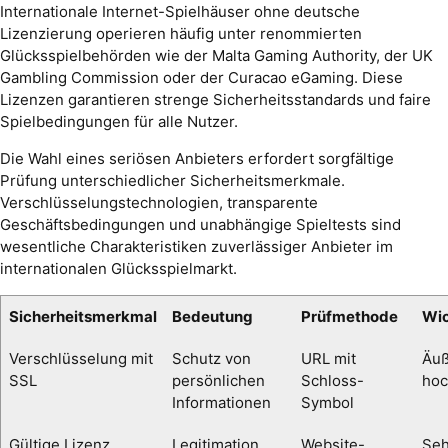
Internationale Internet-Spielhäuser ohne deutsche
Lizenzierung operieren häufig unter renommierten
Glücksspielbehörden wie der Malta Gaming Authority, der UK
Gambling Commission oder der Curacao eGaming. Diese
Lizenzen garantieren strenge Sicherheitsstandards und faire
Spielbedingungen für alle Nutzer.
Die Wahl eines seriösen Anbieters erfordert sorgfältige
Prüfung unterschiedlicher Sicherheitsmerkmale.
Verschlüsselungstechnologien, transparente
Geschäftsbedingungen und unabhängige Spieltests sind
wesentliche Charakteristiken zuverlässiger Anbieter im
internationalen Glücksspielmarkt.
Sicherheitsmerkmal
Bedeutung
Prüfmethode
Wic
Verschlüsselung mit
Schutz von
URL mit
Äuß
SSL
persönlichen
Schloss-
hoc
Informationen
Symbol
Gültige Lizenz
Legitimation
Website-
Seh